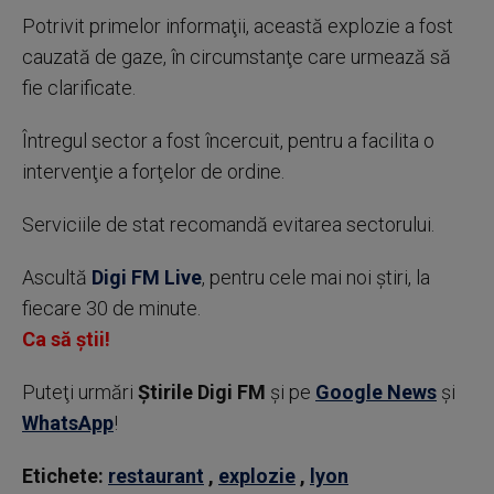
Potrivit primelor informaţii, această explozie a fost
cauzată de gaze, în circumstanţe care urmează să
fie clarificate.
Întregul sector a fost încercuit, pentru a facilita o
intervenţie a forţelor de ordine.
Serviciile de stat recomandă evitarea sectorului.
Ascultă
Digi FM Live
, pentru cele mai noi știri, la
fiecare 30 de minute.
Ca să știi!
Puteţi urmări
Știrile Digi FM
şi pe
Google News
şi
WhatsApp
!
Etichete:
restaurant
,
explozie
,
lyon