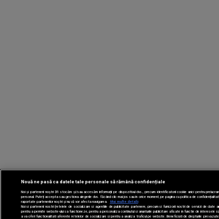
Nouă ne pasă ca datele tale personale să rămână confidențiale
Noi și partenerii noștri
31
stocăm și/sau accesăm informații pe dispozitivul dvs., precum identificatorii cookie unici pentru prelucr
personal. Puteți accepta sau gestiona alegerile dvs. făcând clic mai jos sau în orice moment, pe pagina cu politica de confidențialitat
raportate partenerilor noștri și nu vă vor afecta navigarea.
Mai multe detalii
Noi si partenerii nostri (retelele de socializare si agentiile de publicitate partenere, precum si furnizorii nostri de servicii de date 
pentru a permite website-ului sa functioneze, pentru a personaliza continutul si anunturile publicitare afisate in functie de interesele si/
a va oferi functionalitati aferente retelelor de socializare si pentru a analiza traficul pe website. Beneficiati de drepturile prevazut