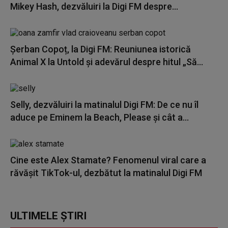
Mikey Hash, dezvăluiri la Digi FM despre...
Șerban Copoț, la Digi FM: Reuniunea istorică
Animal X la Untold și adevărul despre hitul „Să...
Selly, dezvăluiri la matinalul Digi FM: De ce nu îl
aduce pe Eminem la Beach, Please și cât a...
Cine este Alex Stamate? Fenomenul viral care a
răvășit TikTok-ul, dezbătut la matinalul Digi FM
ULTIMELE ȘTIRI