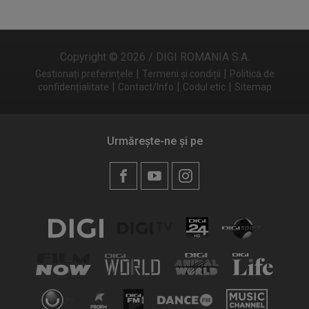
Copyright © 2026 / DIGI ROMANIA S.A.
|
|
Gestionați preferințele
Termeni și condiții
Politica de
|
|
|
confidențialitate
Contact/Info
Codul etic
Sitemap
Urmărește-ne și pe