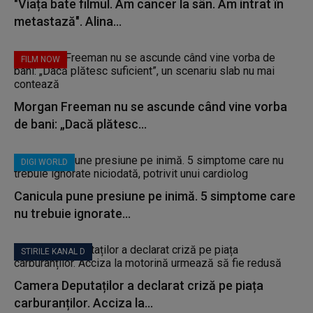
"Viața bate filmul. Am cancer la sân. Am intrat în
metastază". Alina...
FILM NOW
Morgan Freeman nu se ascunde când vine vorba
de bani: „Dacă plătesc...
DIGI WORLD
Canicula pune presiune pe inimă. 5 simptome care
nu trebuie ignorate...
STIRILE KANAL D
Camera Deputaților a declarat criză pe piața
carburanților. Acciza la...