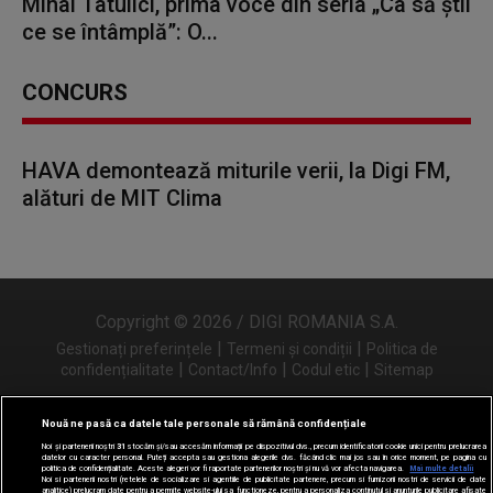
Mihai Tatulici, prima voce din seria „Ca să știi
ce se întâmplă”: O...
CONCURS
HAVA demontează miturile verii, la Digi FM,
alături de MIT Clima
Copyright © 2026 / DIGI ROMANIA S.A.
|
|
Gestionați preferințele
Termeni și condiții
Politica de
|
|
|
confidențialitate
Contact/Info
Codul etic
Sitemap
Nouă ne pasă ca datele tale personale să rămână confidențiale
Noi și partenerii noștri
31
stocăm și/sau accesăm informații pe dispozitivul dvs., precum identificatorii cookie unici pentru prelucrarea
Urmărește-ne și pe
datelor cu caracter personal. Puteți accepta sau gestiona alegerile dvs. făcând clic mai jos sau în orice moment, pe pagina cu
politica de confidențialitate. Aceste alegeri vor fi raportate partenerilor noștri și nu vă vor afecta navigarea.
Mai multe detalii
Noi si partenerii nostri (retelele de socializare si agentiile de publicitate partenere, precum si furnizorii nostri de servicii de date
analitice) prelucram date pentru a permite website-ului sa functioneze, pentru a personaliza continutul si anunturile publicitare afisate