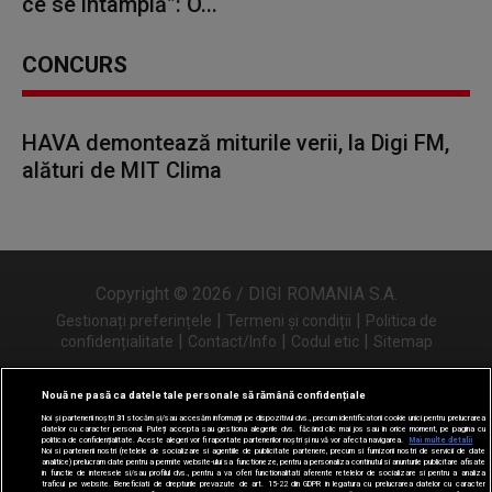
ce se întâmplă”: O...
CONCURS
HAVA demontează miturile verii, la Digi FM,
alături de MIT Clima
Copyright © 2026 / DIGI ROMANIA S.A.
|
|
Gestionați preferințele
Termeni și condiții
Politica de
|
|
|
confidențialitate
Contact/Info
Codul etic
Sitemap
Nouă ne pasă ca datele tale personale să rămână confidențiale
Noi și partenerii noștri
31
stocăm și/sau accesăm informații pe dispozitivul dvs., precum identificatorii cookie unici pentru prelucrarea
Urmărește-ne și pe
datelor cu caracter personal. Puteți accepta sau gestiona alegerile dvs. făcând clic mai jos sau în orice moment, pe pagina cu
politica de confidențialitate. Aceste alegeri vor fi raportate partenerilor noștri și nu vă vor afecta navigarea.
Mai multe detalii
Noi si partenerii nostri (retelele de socializare si agentiile de publicitate partenere, precum si furnizorii nostri de servicii de date
analitice) prelucram date pentru a permite website-ului sa functioneze, pentru a personaliza continutul si anunturile publicitare afisate
in functie de interesele si/sau profilul dvs., pentru a va oferi functionalitati aferente retelelor de socializare si pentru a analiza
traficul pe website. Beneficiati de drepturile prevazute de art. 15-22 din GDPR in legatura cu prelucrarea datelor cu caracter