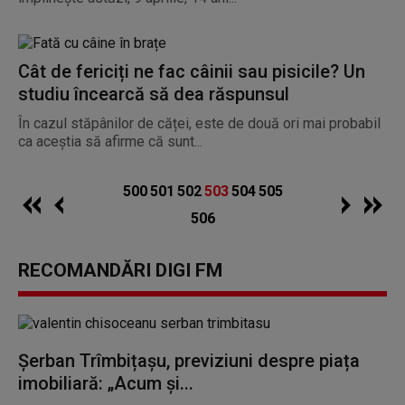
Cât de fericiți ne fac câinii sau pisicile? Un
studiu încearcă să dea răspunsul
În cazul stăpânilor de căței, este de două ori mai probabil
ca aceștia să afirme că sunt...
500
501
502
503
504
505
506
RECOMANDĂRI DIGI FM
Șerban Trîmbițașu, previziuni despre piața
imobiliară: „Acum și...