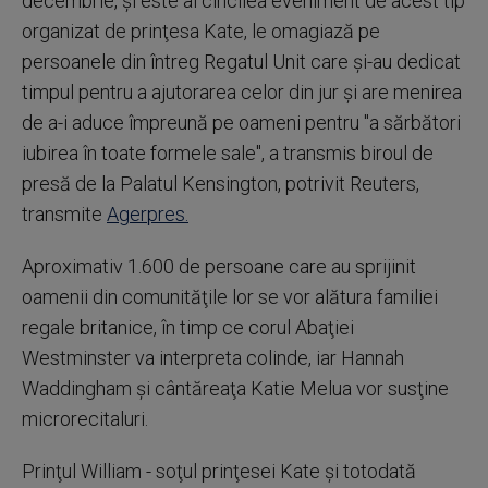
decembrie, şi este al cincilea eveniment de acest tip
organizat de prinţesa Kate, le omagiază pe
persoanele din întreg Regatul Unit care şi-au dedicat
timpul pentru a ajutorarea celor din jur şi are menirea
de a-i aduce împreună pe oameni pentru "a sărbători
iubirea în toate formele sale", a transmis biroul de
presă de la Palatul Kensington, potrivit Reuters,
transmite
Agerpres.
Aproximativ 1.600 de persoane care au sprijinit
oamenii din comunităţile lor se vor alătura familiei
regale britanice, în timp ce corul Abaţiei
Westminster va interpreta colinde, iar Hannah
Waddingham şi cântăreaţa Katie Melua vor susţine
microrecitaluri.
Prinţul William - soţul prinţesei Kate şi totodată