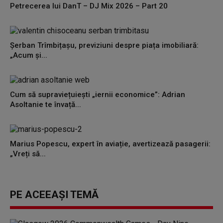
Petrecerea lui DanT – DJ Mix 2026 – Part 20
Șerban Trîmbițașu, previziuni despre piața imobiliară:
„Acum și...
Cum să supraviețuiești „iernii economice”: Adrian
Asoltanie te învață...
Marius Popescu, expert în aviație, avertizează pasagerii:
„Vreți să...
PE ACEEAȘI TEMĂ