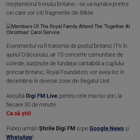
moştenitorul tronului britanic - se va număra printre
cei care vor citi fragmente din Biblie.
Evenimentul va fi transmis de postul britanic ITV în
ajunul Crăciunului, iar 15 concerte comunitare de
colinde, susţinute de fundaţia caritabilă a cuplului
princiar britanic, Royal Foundation, vor avea loc în
decembrie în diverse zone din Regatul Unit.
Ascultă
Digi FM Live
, pentru cele mai noi știri, la
fiecare 30 de minute.
Ca să știi!
Puteţi urmări
Știrile Digi FM
şi pe
Google News
şi
WhatsApp
!