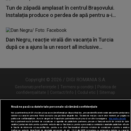
Tun de zăpadă amplasat în centrul Brașovului.
Instalația produce o perdea de apă pentru a-i...
Dan Negru, reacție virală din vacanța în Turcia
după ce a ajuns la un resort all inclusive...
Copyright © 2026 / DIGI ROMANIA S.A.
|
|
Gestionați preferințele
Termeni și condiții
Politica de
|
|
|
confidențialitate
Contact/Info
Codul etic
Sitemap
Nouă ne pasă ca datele tale personale să rămână confidențiale
Noi și partenerii noștri
31
stocăm și/sau accesăm informații pe dispozitivul dvs., precum identificatorii cookie unici pentru prelucrarea
Urmărește-ne și pe
datelor cu caracter personal. Puteți accepta sau gestiona alegerile dvs. făcând clic mai jos sau în orice moment, pe pagina cu
politica de confidențialitate. Aceste alegeri vor fi raportate partenerilor noștri și nu vă vor afecta navigarea.
Mai multe detalii
Noi si partenerii nostri (retelele de socializare si agentiile de publicitate partenere, precum si furnizorii nostri de servicii de date
analitice) prelucram date pentru a permite website-ului sa functioneze, pentru a personaliza continutul si anunturile publicitare afisate
in functie de interesele si/sau profilul dvs., pentru a va oferi functionalitati aferente retelelor de socializare si pentru a analiza
traficul pe website. Beneficiati de drepturile prevazute de art. 15-22 din GDPR in legatura cu prelucrarea datelor cu caracter