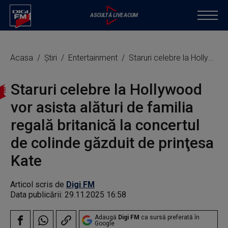
Acasa
Știri
Entertainment
Staruri celebre la Hollywood vor asista alături de familia regală britanică la concertul de colinde găzduit de prinţesa Kate
Staruri celebre la Hollywood
vor asista alături de familia
regală britanică la concertul
de colinde găzduit de prinţesa
Kate
Articol scris de
Digi FM
Data publicării:
29.11.2025 16:58
Adaugă
Digi FM
ca sursă preferată în
Google