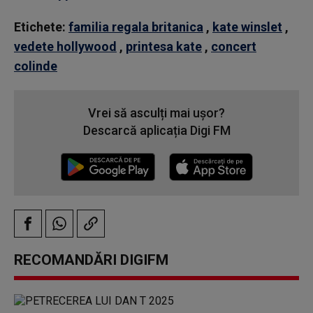
Etichete:
familia regala britanica
,
kate winslet
,
vedete hollywood
,
printesa kate
,
concert
colinde
Vrei să asculți mai ușor?
Descarcă aplicația Digi FM
RECOMANDĂRI DIGIFM