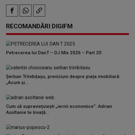
RECOMANDĂRI DIGIFM
Petrecerea lui DanT – DJ Mix 2026 – Part 20
Șerban Trîmbițașu, previziuni despre piața imobiliară:
„Acum și...
Cum să supraviețuiești „iernii economice”: Adrian
Asoltanie te învață...