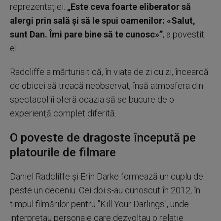
reprezentației.
„Este ceva foarte eliberator să
alergi prin sală și să le spui oamenilor: «Salut,
sunt Dan. Îmi pare bine să te cunosc»”
, a povestit
el.
Radcliffe a mărturisit că, în viața de zi cu zi, încearcă
de obicei să treacă neobservat, însă atmosfera din
spectacol îi oferă ocazia să se bucure de o
experiență complet diferită.
O poveste de dragoste începută pe
platourile de filmare
Daniel Radcliffe și Erin Darke formează un cuplu de
peste un deceniu. Cei doi s-au cunoscut în 2012, în
timpul filmărilor pentru "Kill Your Darlings", unde
interpretau personaje care dezvoltau o relație