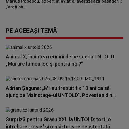
Marius Popescu, expert în aviație, avertizează pasagerii:
„Vreți să...
PE ACEEAȘI TEMĂ
Animal X, înaintea reunirii de pe scena UNTOLD:
„Mai are lumea loc și pentru noi?"
Adrian Șaguna: „Mi-au trebuit fix 10 ani ca să
ajung pe Mainstage-ul UNTOLD". Povestea din...
Surpriză pentru Grasu XXL la UNTOLD: tort, o
întrebare „roșie" și o mărturisire neașteptată