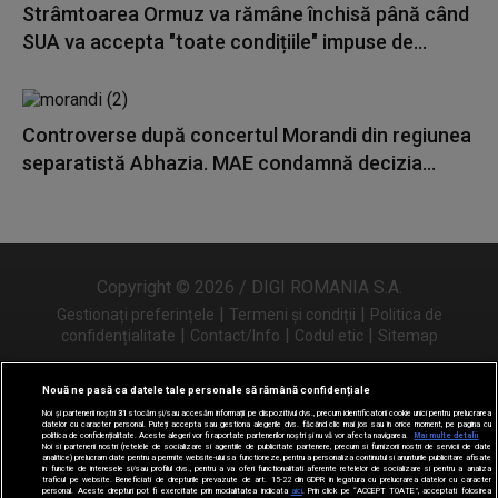
Strâmtoarea Ormuz va rămâne închisă până când
SUA va accepta "toate condițiile" impuse de...
Controverse după concertul Morandi din regiunea
separatistă Abhazia. MAE condamnă decizia...
Copyright © 2026 / DIGI ROMANIA S.A.
|
|
Gestionați preferințele
Termeni și condiții
Politica de
|
|
|
confidențialitate
Contact/Info
Codul etic
Sitemap
Nouă ne pasă ca datele tale personale să rămână confidențiale
Noi și partenerii noștri
31
stocăm și/sau accesăm informații pe dispozitivul dvs., precum identificatorii cookie unici pentru prelucrarea
Urmărește-ne și pe
datelor cu caracter personal. Puteți accepta sau gestiona alegerile dvs. făcând clic mai jos sau în orice moment, pe pagina cu
politica de confidențialitate. Aceste alegeri vor fi raportate partenerilor noștri și nu vă vor afecta navigarea.
Mai multe detalii
Noi si partenerii nostri (retelele de socializare si agentiile de publicitate partenere, precum si furnizorii nostri de servicii de date
analitice) prelucram date pentru a permite website-ului sa functioneze, pentru a personaliza continutul si anunturile publicitare afisate
in functie de interesele si/sau profilul dvs., pentru a va oferi functionalitati aferente retelelor de socializare si pentru a analiza
traficul pe website. Beneficiati de drepturile prevazute de art. 15-22 din GDPR in legatura cu prelucrarea datelor cu caracter
personal. Aceste drepturi pot fi exercitate prin modalitatea indicata
aici
. Prin click pe “ACCEPT TOATE”, acceptati folosirea