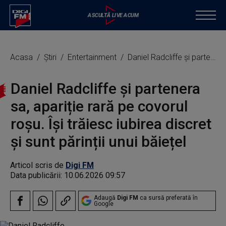
Acasa
Știri
Entertainment
Daniel Radcliffe și partenera sa, apariție rară pe covorul roșu. Își trăiesc iubirea discret și sunt părinții unui băiețel
Daniel Radcliffe și partenera
sa, apariție rară pe covorul
roșu. Își trăiesc iubirea discret
și sunt părinții unui băiețel
Articol scris de
Digi FM
Data publicării:
10.06.2026 09:57
Adaugă
Digi FM
ca sursă preferată în
Google