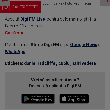
Daniel Radcliffe și iubita lui, Erin Darke / Foto: Profimedia
Ascultă
Digi FM Live
, pentru cele mai noi știri, la
fiecare 30 de minute.
Ca să știi!
Puteţi urmări
Știrile Digi FM
şi pe
Google News
şi
WhatsApp
!
Etichete:
daniel radcliffe
,
cuplu
,
stiri vedete
Vrei să asculți mai ușor?
Descarcă aplicația Digi FM