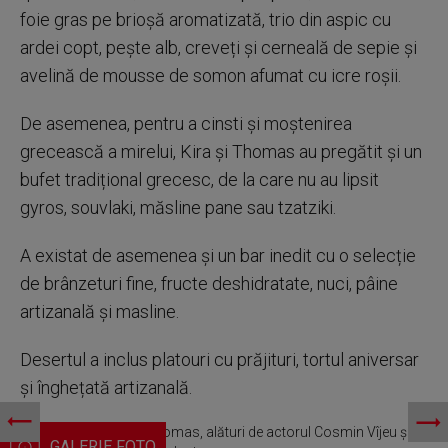
foie gras pe brioșă aromatizată, trio din aspic cu
ardei copt, pește alb, creveți și cerneală de sepie și
avelină de mousse de somon afumat cu icre roșii.
De asemenea, pentru a cinsti și moștenirea
grecească a mirelui, Kira și Thomas au pregătit și un
bufet tradițional grecesc, de la care nu au lipsit
gyros, souvlaki, măsline pane sau tzatziki.
A existat de asemenea și un bar inedit cu o selecție
de brânzeturi fine, fructe deshidratate, nuci, pâine
artizanală și masline.
Desertul a inclus platouri cu prăjituri, tortul aniversar
și înghețată artizanală.
Kira Hagi și soțul ei, Thomas, alături de actorul Cosmin Vîjeu și