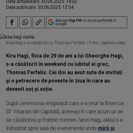
Data actualizării:
30.06.2025 14:02
Data publicării:
30.06.2025 13:54
Adaugă
Digi FM
ca sursă preferată în
Google
Kira Hagi s-a căsătorit cu Thomas Ferfelis. / Foto: captură video
Kira Hagi, fiica de 29 de ani a lui Gheorghe Hagi,
s-a căsătorit în weekend cu iubitul ei grec,
Thomas Ferfelis. Cei doi au avut sute de invitați
și o petrecere de poveste în ziua în care au
devenit soț și soție.
După ceremonia religioasă care s-a ținut la Biserica
Sf. Visarion din Capitală, aceeași în care acum un an
se căsătorea și fratele miresei, Ianis Hagi, alaiul s-a
îndreptat spre sala de evenimente unde
mirii și