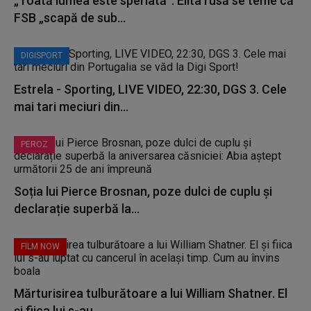
„Toată lumea este speriată”. Elita rusă se teme că
FSB „scapă de sub...
DIGISPORT
Estrela - Sporting, LIVE VIDEO, 22:30, DGS 3. Cele
mai tari meciuri din...
PEROZ
Soția lui Pierce Brosnan, poze dulci de cuplu și
declarație superbă la...
FILM NOW
Mărturisirea tulburătoare a lui William Shatner. El
și fiica lui s-au...