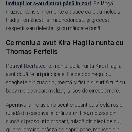
invitații lor s-au distrat până în zori
. Pe lângă
muzică, dans și momente artistice care au inclus și
tradiții românești, și machedonești, și grecești,
oaspeții s-au delectat și cu mâncare bună.
Ce meniu a avut Kira Hagi la nunta cu
Thomas Ferfelis
Potrivit
libertatea.ro
, meniul de la nunta Kirei Hagi a
avut două feluri principale: file de cod negru cu
spaghete din zucchini, mentă și fistic și surf & turf cu
baby morcovi caramelizați și sos de cireșe amare.
Aperitivul a inclus un biscuit crocant cu sfeclă roșie,
ruladă din cașcaval și brânzeturi fine, mousse din
șuncă și prosciutto crocant, ruladă din piept de pui,
quiche lorraine, brânză de capră pane, mousse din