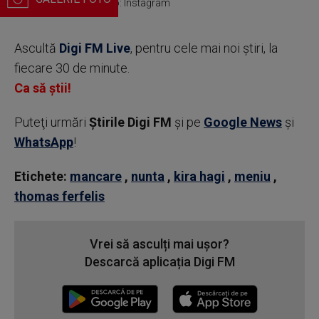
soția lui, Simona / Foto: Instagram
Ascultă
Digi FM Live
, pentru cele mai noi știri, la
fiecare 30 de minute.
Ca să știi!
Puteţi urmări
Știrile Digi FM
şi pe
Google News
şi
WhatsApp
!
Etichete:
mancare
,
nunta
,
kira hagi
,
meniu
,
thomas ferfelis
Vrei să asculți mai ușor?
Descarcă aplicația Digi FM