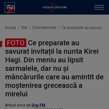
Acasa
Știri
Entertainment
Ce preparate au savurat invitații la nunta Kirei Hagi. Din meniu au lipsit sarmalele, dar nu și mâncărurile care au amintit de moștenirea grecească a mirelui
FOTO
Ce preparate au
savurat invitații la nunta Kirei
Hagi. Din meniu au lipsit
sarmalele, dar nu și
mâncărurile care au amintit de
moștenirea grecească a
mirelui
Articol scris de
Digi FM