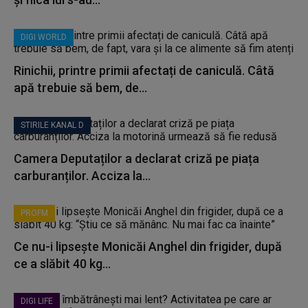
DIGI WORLD
Rinichii, printre primii afectați de caniculă. Câtă
apă trebuie să bem, de...
STIRILE KANAL D
Camera Deputaților a declarat criză pe piața
carburanților. Acciza la...
PROFM
Ce nu-i lipsește Monicăi Anghel din frigider, după
ce a slăbit 40 kg...
DIGI LIFE