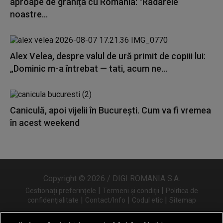
aproape de granița cu România: "Radarele
noastre...
Alex Velea, despre valul de ură primit de copiii lui:
„Dominic m-a întrebat — tati, acum ne...
Caniculă, apoi vijelii în București. Cum va fi vremea
în acest weekend
Copyright © 2026 / DIGI ROMANIA S.A.
|
|
Gestionați preferințele
Termeni și condiții
Politica de
|
|
|
confidențialitate
Contact/Info
Codul etic
Sitemap