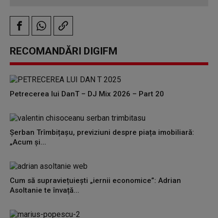
RECOMANDĂRI DIGIFM
Petrecerea lui DanT – DJ Mix 2026 – Part 20
Șerban Trîmbițașu, previziuni despre piața imobiliară:
„Acum și...
Cum să supraviețuiești „iernii economice”: Adrian
Asoltanie te învață...