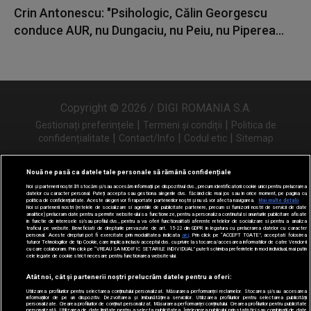
Crin Antonescu: "Psihologic, Călin Georgescu
conduce AUR, nu Dungaciu, nu Peiu, nu Piperea...
Copyright © 2026 / DIGI ROMANIA S.A.
|
|
Gestionați preferințele
Termeni și condiții
Politica de
|
|
|
confidențialitate
Contact/Info
Codul etic
Sitemap
Nouă ne pasă ca datele tale personale să rămână confidențiale
Noi și partenerii noștri
31
stocăm și/sau accesăm informații pe dispozitivul dvs., precum identificatorii cookie unici pentru prelucrarea
Urmărește-ne și pe
datelor cu caracter personal. Puteți accepta sau gestiona alegerile dvs. făcând clic mai jos sau în orice moment, pe pagina cu
politica de confidențialitate. Aceste alegeri vor fi raportate partenerilor noștri și nu vă vor afecta navigarea.
Mai multe detalii
Noi si partenerii nostri (retelele de socializare si agentiile de publicitate partenere, precum si furnizorii nostri de servicii de date
analitice) prelucram date pentru a permite website-ului sa functioneze, pentru a personaliza continutul si anunturile publicitare afisate
in functie de interesele si/sau profilul dvs., pentru a va oferi functionalitati aferente retelelor de socializare si pentru a analiza
traficul pe website. Beneficiati de drepturile prevazute de art. 15-22 din GDPR in legatura cu prelucrarea datelor cu caracter
personal. Aceste drepturi pot fi exercitate prin modalitatea indicata
aici
. Prin click pe “ACCEPT TOATE”, acceptati folosirea
tuturor Tehnologiilor de tip Cookie, care implica inclusiv acceptul dvs. cu privire la stocarea/accesarea informatiilor de catre Vendor-ii
cu care colaboram. Prin click pe “VREAU SA MODIFIC SETARILE INDIVIDUAL” puteti schimba preferintele in mod individual, mai putin
cele legate de cookie strict necesare pentru functionarea website-ului.
Atât noi, cât și partenerii noștri prelucrăm datele pentru a oferi:
Utilizarea profilurilor pentru selectarea conținutului personalizat. Măsurarea performanței reclamelor. Stocarea și/sau accesarea
informațiilor de pe un dispozitiv. Dezvoltarea și îmbunătățirea serviciilor. Utilizarea profilurilor pentru selectarea publicității
personalizate. Crearea profilurilor de conținut personalizat. Măsurarea performanței conținutului. Crearea profilurilor pentru publicitate
personalizată. Utilizarea de date limitate pentru a selecta publicitatea. Înțelegerea publicului prin statistici sau combinații de date