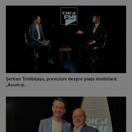
Șerban Trîmbițașu, previziuni despre piața imobiliară:
„Acum și...