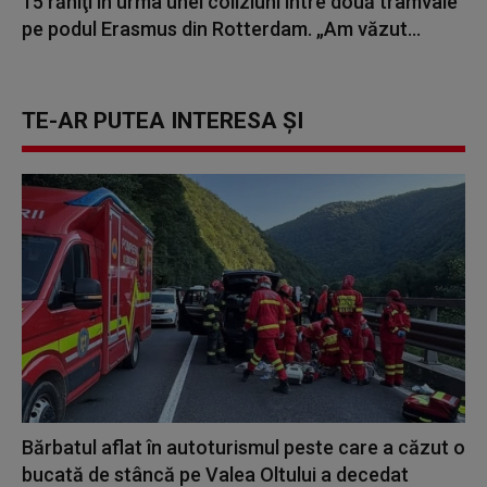
15 răniţi în urma unei coliziuni între două tramvaie
pe podul Erasmus din Rotterdam. „Am văzut...
TE-AR PUTEA INTERESA ȘI
Bărbatul aflat în autoturismul peste care a căzut o
bucată de stâncă pe Valea Oltului a decedat