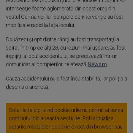
Accidentul s-a produs în jurul orei locale 11:30, într-o
intersecţie foarte aglomerată din acest oraş din
vestul Germaniei, iar echipele de intervenţie au fost
mobilizate rapid la faţa locului.
Douăzeci şi opt dintre răniţi au fost transportaţi la
spital, în timp ce alţi 28, cu leziuni mai uşoare, au fost
îngrijiţi la locul accidentului, se precizează într-un
comunicat al pompierilor, relatează
News.ro
.
Cauza accidentului nu a fost încă stabilită, iar poliţia a
deschis o anchetă.
Setarile tale privind cookie-urile nu permit afisarea
continutul din aceasta sectiune. Poti actualiza
setarile modulelor coookie direct din browser sau