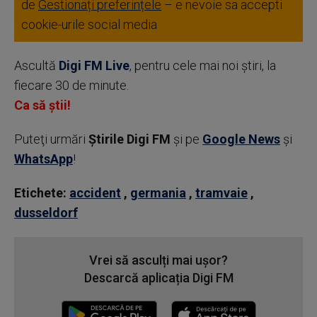
de
Gestionați preferințele
– e nevoie sa accepti
cookie-urile social media
Ascultă
Digi FM Live
, pentru cele mai noi știri, la
fiecare 30 de minute.
Ca să știi!
Puteţi urmări
Știrile Digi FM
şi pe
Google News
şi
WhatsApp
!
Etichete:
accident
,
germania
,
tramvaie
,
dusseldorf
Vrei să asculți mai ușor?
Descarcă aplicația Digi FM