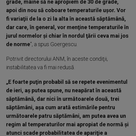
grade, mâine să ne apropiem de 30 de grade,
apoi din nou să coboare temperaturile uşor. Vor
fi variaţii de la o zi la alta în această săptămână,
dar care, în general, vor menţine temperaturile în
jurul normelor şi chiar în nordul ţării ceva mai jos
de norme
”, a spus Goergescu.
Potrivit directorului ANM, în aceste condiţii,
instabilitatea va fi mai redusă.
„E foarte puţin probabil să se repete evenimentul
de ieri, aş putea spune, nu neapărat în această
săptămână, dar nici în următoarele două, trei
săptămâni, aşa cum arată estimările pentru
următoarele patru săptămâni, am putea avea un
regim al temperaturilor mai apropiat de normă şi
atunci scade probabilitatea de apariţie a