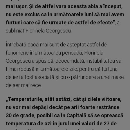
mai uşor. Şi de altfel vara aceasta abia a început,
nu este exclus ca în următoarele luni să mai avem
furtuni care să fie urmate de astfel de efecte”
, a
subliniat Florinela Georgescu.
Întrebată dacă mai sunt de aşteptat astfel de
fenomene în următoarea perioadă, Florinela
Georgescu a spus că, deocamdată, instabilitatea va
fi mai redusă în următoarele zile, pentru că furtuna
de ieri a fost asociată şi cu o pătrundere a unei mase
de aer mai rece.
„Temperaturile, atât astăzi, cât şi zilele viitoare,
nu vor mai depăşi decât pe arii foarte restrânse
30 de grade, posibil ca în Capitală să se oprească
temperatura de azi în jurul unei valori de 27 de