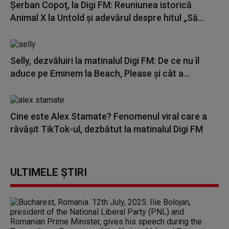
Șerban Copoț, la Digi FM: Reuniunea istorică
Animal X la Untold și adevărul despre hitul „Să...
Selly, dezvăluiri la matinalul Digi FM: De ce nu îl
aduce pe Eminem la Beach, Please și cât a...
Cine este Alex Stamate? Fenomenul viral care a
răvășit TikTok-ul, dezbătut la matinalul Digi FM
ULTIMELE ȘTIRI