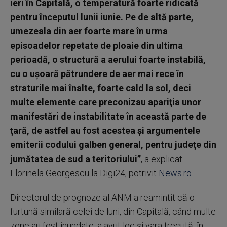
ieri în Capitală, o temperatură foarte ridicată
pentru începutul lunii iunie. Pe de altă parte,
umezeala din aer foarte mare în urma
episoadelor repetate de ploaie din ultima
perioadă, o structură a aerului foarte instabilă,
cu o uşoară pătrundere de aer mai rece în
straturile mai înalte, foarte cald la sol, deci
multe elemente care preconizau apariţia unor
manifestări de instabilitate în această parte de
ţară, de astfel au fost acestea şi argumentele
emiterii codului galben general, pentru judeţe din
jumătatea de sud a teritoriului”
, a explicat
Florinela Georgescu la Digi24, potrivit
News.ro.
Directorul de prognoze al ANM a reamintit că o
furtună similară celei de luni, din Capitală, când multe
zone au fost inundate, a avut loc şi vara trecută, în