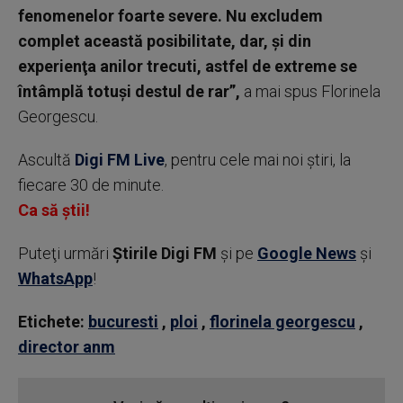
fenomenelor foarte severe. Nu excludem
complet această posibilitate, dar, şi din
experienţa anilor trecuti, astfel de extreme se
întâmplă totuşi destul de rar”,
a mai spus Florinela
Georgescu.
Ascultă
Digi FM Live
, pentru cele mai noi știri, la
fiecare 30 de minute.
Ca să știi!
Puteţi urmări
Știrile Digi FM
şi pe
Google News
şi
WhatsApp
!
Etichete:
bucuresti
,
ploi
,
florinela georgescu
,
director anm