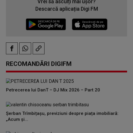
Vrei să asculți mai ușor?
Descarcă aplicația Digi FM
RECOMANDĂRI DIGIFM
Petrecerea lui DanT – DJ Mix 2026 – Part 20
Șerban Trîmbițașu, previziuni despre piața imobiliară:
„Acum și...