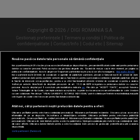
Copyright © 2026 / DIGI ROMANIA S.A.
|
|
Gestionați preferințele
Termeni și condiții
Politica de
|
|
|
confidențialitate
Contact/Info
Codul etic
Sitemap
Nouă ne pasă ca datele tale personale să rămână confidențiale
Noi și partenerii noștri
31
stocăm și/sau accesăm informații pe dispozitivul dvs., precum identificatorii cookie unici pentru prelucrarea
Urmărește-ne și pe
datelor cu caracter personal. Puteți accepta sau gestiona alegerile dvs. făcând clic mai jos sau în orice moment, pe pagina cu
politica de confidențialitate. Aceste alegeri vor fi raportate partenerilor noștri și nu vă vor afecta navigarea.
Mai multe detalii
Noi si partenerii nostri (retelele de socializare si agentiile de publicitate partenere, precum si furnizorii nostri de servicii de date
analitice) prelucram date pentru a permite website-ului sa functioneze, pentru a personaliza continutul si anunturile publicitare afisate
in functie de interesele si/sau profilul dvs., pentru a va oferi functionalitati aferente retelelor de socializare si pentru a analiza
traficul pe website. Beneficiati de drepturile prevazute de art. 15-22 din GDPR in legatura cu prelucrarea datelor cu caracter
personal. Aceste drepturi pot fi exercitate prin modalitatea indicata
aici
. Prin click pe “ACCEPT TOATE”, acceptati folosirea
tuturor Tehnologiilor de tip Cookie, care implica inclusiv acceptul dvs. cu privire la stocarea/accesarea informatiilor de catre Vendor-ii
cu care colaboram. Prin click pe “VREAU SA MODIFIC SETARILE INDIVIDUAL” puteti schimba preferintele in mod individual, mai putin
cele legate de cookie strict necesare pentru functionarea website-ului.
Atât noi, cât și partenerii noștri prelucrăm datele pentru a oferi:
Utilizarea profilurilor pentru selectarea conținutului personalizat. Măsurarea performanței reclamelor. Stocarea și/sau accesarea
informațiilor de pe un dispozitiv. Dezvoltarea și îmbunătățirea serviciilor. Utilizarea profilurilor pentru selectarea publicității
personalizate. Crearea profilurilor de conținut personalizat. Măsurarea performanței conținutului. Crearea profilurilor pentru publicitate
personalizată. Utilizarea de date limitate pentru a selecta publicitatea. Înțelegerea publicului prin statistici sau combinații de date
din surse diferite. Utilizarea datelor limitate pentru a selecta conținutul. Date precise de geolocație și identificarea prin scanarea
dispozitivului.
Listă parteneri (furnizori)
Digi FM