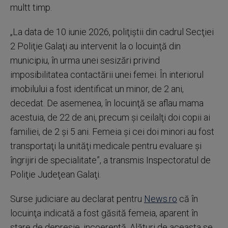
multt timp.
„La data de 10 iunie 2026, poliţiştii din cadrul Secţiei
2 Poliţie Galaţi au intervenit la o locuinţă din
municipiu, în urma unei sesizări privind
imposibilitatea contactării unei femei. În interiorul
imobilului a fost identificat un minor, de 2 ani,
decedat. De asemenea, în locuinţă se aflau mama
acestuia, de 22 de ani, precum şi ceilalţi doi copii ai
familiei, de 2 şi 5 ani. Femeia şi cei doi minori au fost
transportaţi la unităţi medicale pentru evaluare şi
îngrijiri de specialitate”, a transmis Inspectoratul de
Poliţie Judeţean Galaţi.
Surse judiciare au declarat pentru
News.ro
că în
locuinţa indicată a fost găsită femeia, aparent în
stare de depresie, incoerentă. Alături de aceasta se