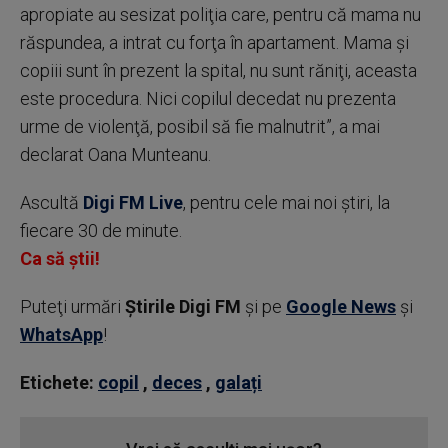
apropiate au sesizat poliţia care, pentru că mama nu
răspundea, a intrat cu forţa în apartament. Mama şi
copiii sunt în prezent la spital, nu sunt răniţi, aceasta
este procedura. Nici copilul decedat nu prezenta
urme de violenţă, posibil să fie malnutrit”, a mai
declarat Oana Munteanu.
Ascultă
Digi FM Live
, pentru cele mai noi știri, la
fiecare 30 de minute.
Ca să știi!
Puteţi urmări
Știrile Digi FM
şi pe
Google News
şi
WhatsApp
!
Etichete:
copil
,
deces
,
galați