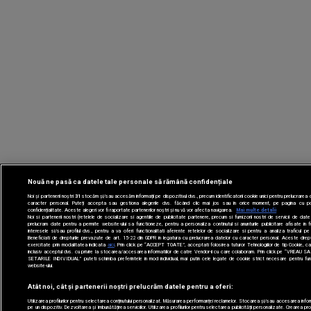
Nouă ne pasă ca datele tale personale să rămână confidențiale
Noi și partenerii noștri
31
stocăm și/sau accesăm informații pe dispozitivul dvs., precum identificatorii cookie unici pentru prelucrarea 
caracter personal. Puteți accepta sau gestiona alegerile dvs. făcând clic mai jos sau în orice moment, pe pagina cu po
confidențialitate. Aceste alegeri vor fi raportate partenerilor noștri și nu vă vor afecta navigarea.
Mai multe detalii
Noi si partenerii nostri (retelele de socializare si agentiile de publicitate partenere, precum si furnizorii nostri de servicii de date 
prelucram date pentru a permite website-ului sa functioneze, pentru a personaliza continutul si anunturile publicitare afisate in 
interesele si/sau profilul dvs., pentru a va oferi functionalitati aferente retelelor de socializare si pentru a analiza traficul p
Beneficiati de drepturile prevazute de art. 15-22 din GDPR in legatura cu prelucrarea datelor cu caracter personal. Aceste drept
exercitate prin modalitatea indicata
aici
. Prin click pe “ACCEPT TOATE”, acceptati folosirea tuturor Tehnologiilor de tip Cookie, ca
inclusiv acceptul dvs. cu privire la stocarea/accesarea informatiilor de catre Vendor-ii cu care colaboram. Prin click pe “VREAU 
SETARILE INDIVIDUAL” puteti schimba preferintele in mod individual, mai putin cele legate de cookie strict necesare pentru fun
website-ului.
Atât noi, cât și partenerii noștri prelucrăm datele pentru a oferi:
Utilizarea profilurilor pentru selectarea conținutului personalizat. Măsurarea performanței reclamelor. Stocarea și/sau accesarea inform
pe un dispozitiv. Dezvoltarea și îmbunătățirea serviciilor. Utilizarea profilurilor pentru selectarea publicității personalizate. Crearea prof