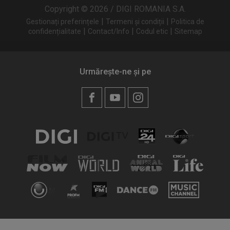
Copyright © 2026 / DIGI ROMANIA S.A.
|
|
Gestionați preferințele
Termeni și condiții
Politica de
|
|
|
confidențialitate
Contact/Info
Codul etic
Sitemap
Urmărește-ne și pe