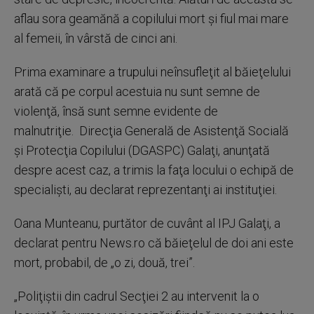
aflau sora geamănă a copilului mort şi fiul mai mare
al femeii, în vârstă de cinci ani.
Prima examinare a trupului neînsufleţit al băieţelului
arată că pe corpul acestuia nu sunt semne de
violenţă, însă sunt semne evidente de
malnutriţie. Direcţia Generală de Asistenţă Socială
şi Protecţia Copilului (DGASPC) Galaţi, anunţată
despre acest caz, a trimis la faţa locului o echipă de
specialişti, au declarat reprezentanţi ai instituţiei.
Oana Munteanu, purtător de cuvânt al IPJ Galaţi, a
declarat pentru News.ro că băieţelul de doi ani este
mort, probabil, de „o zi, două, trei”.
„Poliţiştii din cadrul Secţiei 2 au intervenit la o