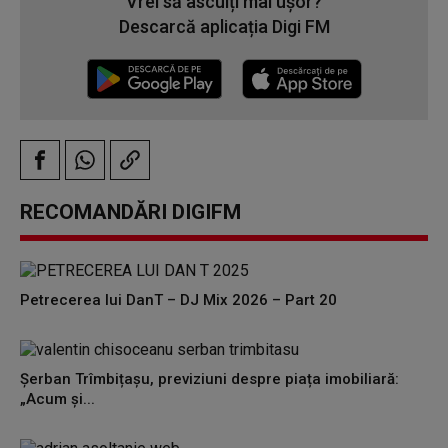
Vrei să asculți mai ușor?
Descarcă aplicația Digi FM
RECOMANDĂRI DIGIFM
Petrecerea lui DanT – DJ Mix 2026 – Part 20
Șerban Trîmbițașu, previziuni despre piața imobiliară:
„Acum și...