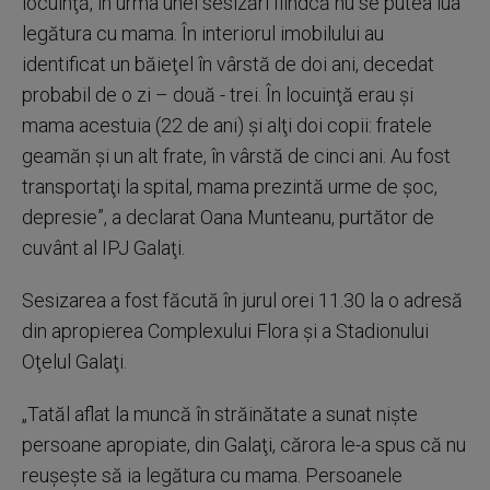
locuinţă, în urma unei sesizări fiindcă nu se putea lua
legătura cu mama. În interiorul imobilului au
identificat un băieţel în vârstă de doi ani, decedat
probabil de o zi – două - trei. În locuinţă erau şi
mama acestuia (22 de ani) şi alţi doi copii: fratele
geamăn şi un alt frate, în vârstă de cinci ani. Au fost
transportaţi la spital, mama prezintă urme de şoc,
depresie”, a declarat Oana Munteanu, purtător de
cuvânt al IPJ Galaţi.
Sesizarea a fost făcută în jurul orei 11.30 la o adresă
din apropierea Complexului Flora şi a Stadionului
Oţelul Galaţi.
„Tatăl aflat la muncă în străinătate a sunat nişte
persoane apropiate, din Galaţi, cărora le-a spus că nu
reuşeşte să ia legătura cu mama. Persoanele