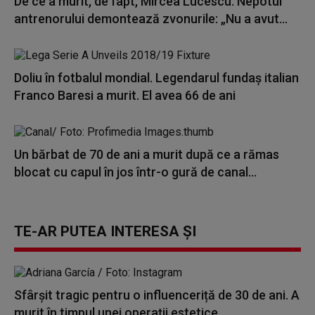
De ce a murit, de fapt, Mircea Lucescu. Nepotul
antrenorului demontează zvonurile: „Nu a avut...
Doliu în fotbalul mondial. Legendarul fundaş italian
Franco Baresi a murit. El avea 66 de ani
Un bărbat de 70 de ani a murit după ce a rămas
blocat cu capul în jos într-o gură de canal...
TE-AR PUTEA INTERESA ȘI
Sfârșit tragic pentru o influenceriță de 30 de ani. A
murit în timpul unei operații estetice...