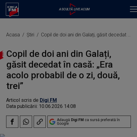
Acasa
Știri
Copil de doi ani din Galați, găsit decedat în casă: „Era acolo probabil de o zi, două, trei”
Copil de doi ani din Galați,
găsit decedat în casă: „Era
acolo probabil de o zi, două,
trei”
Articol scris de
Digi FM
Data publicării:
10.06.2026 14:08
Adaugă
Digi FM
ca sursă preferată în
Google