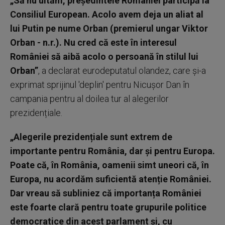
„Să nu uităm, președintele României participă la
Consiliul European. Acolo avem deja un aliat al
lui Putin pe nume Orban (premierul ungar Viktor
Orban - n.r.). Nu cred că este în interesul
României să aibă acolo o persoană în stilul lui
Orban”
, a declarat eurodeputatul olandez, care și-a
exprimat sprijinul 'deplin' pentru Nicușor Dan în
campania pentru al doilea tur al alegerilor
prezidențiale.
„Alegerile prezidențiale sunt extrem de
importante pentru România, dar și pentru Europa.
Poate că, în România, oamenii simt uneori că, în
Europa, nu acordăm suficientă atenție României.
Dar vreau să subliniez că importanța României
este foarte clară pentru toate grupurile politice
democratice din acest parlament și, cu