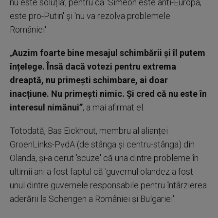
nu este soluția', pentru că 'Simeon este anti-Europa,
este pro-Putin' și 'nu va rezolva problemele
României'.
„
Auzim foarte bine mesajul schimbării și îl putem
înțelege. Însă dacă votezi pentru extrema
dreaptă, nu primești schimbare, ai doar
inacțiune. Nu primești nimic. Și cred că nu este în
interesul nimănui”
, a mai afirmat el.
Totodată, Bas Eickhout, membru al alianței
GroenLinks-PvdA (de stânga și centru-stânga) din
Olanda, și-a cerut 'scuze' că una dintre probleme în
ultimii ani a fost faptul că 'guvernul olandez a fost
unul dintre guvernele responsabile pentru întârzierea
aderării la Schengen a României și Bulgariei'.