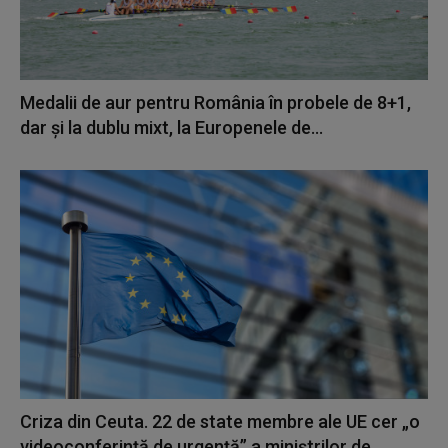
Medalii de aur pentru România în probele de 8+1,
dar și la dublu mixt, la Europenele de...
Criza din Ceuta. 22 de state membre ale UE cer „o
videoconferinţă de urgenţă” a miniştrilor de...