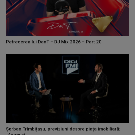
Petrecerea lui DanT – DJ Mix 2026 – Part 20
Șerban Trîmbițașu, previziuni despre piața imobiliară:
„Acum și...