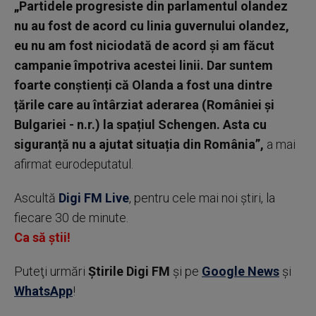
„Partidele progresiste din parlamentul olandez
nu au fost de acord cu linia guvernului olandez,
eu nu am fost niciodată de acord și am făcut
campanie împotriva acestei linii. Dar suntem
foarte conștienți că Olanda a fost una dintre
țările care au întârziat aderarea (României și
Bulgariei - n.r.) la spațiul Schengen. Asta cu
siguranță nu a ajutat situația din România”,
a mai
afirmat eurodeputatul.
Ascultă
Digi FM Live
, pentru cele mai noi știri, la
fiecare 30 de minute.
Ca să știi!
Puteţi urmări
Știrile Digi FM
şi pe
Google News
şi
WhatsApp
!