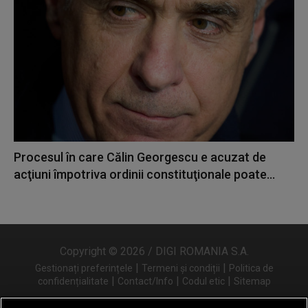
Procesul în care Călin Georgescu e acuzat de
acţiuni împotriva ordinii constituţionale poate...
Copyright © 2026 / DIGI ROMANIA S.A.
|
|
Gestionați preferințele
Termeni și condiții
Politica de
|
|
|
confidențialitate
Contact/Info
Codul etic
Sitemap