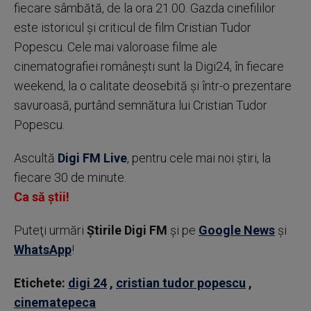
fiecare sâmbătă, de la ora 21.00. Gazda cinefililor
este istoricul și criticul de film Cristian Tudor
Popescu. Cele mai valoroase filme ale
cinematografiei românești sunt la Digi24, în fiecare
weekend, la o calitate deosebită și într-o prezentare
savuroasă, purtând semnătura lui Cristian Tudor
Popescu.
Ascultă
Digi FM Live
, pentru cele mai noi știri, la
fiecare 30 de minute.
Ca să știi!
Puteţi urmări
Știrile Digi FM
şi pe
Google News
şi
WhatsApp
!
Etichete:
digi 24
,
cristian tudor popescu
,
cinematepeca