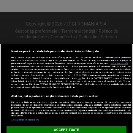
Copyright © 2026 / DIGI ROMANIA S.A.
|
|
Gestionați preferințele
Termeni și condiții
Politica de
|
|
|
confidențialitate
Contact/Info
Codul etic
Sitemap
Nouă ne pasă ca datele tale personale să rămână confidențiale
Noi și partenerii noștri
31
stocăm și/sau accesăm informații pe dispozitivul dvs., precum identificatorii cookie unici pentru prelucrarea
Urmărește-ne și pe
datelor cu caracter personal. Puteți accepta sau gestiona alegerile dvs. făcând clic mai jos sau în orice moment, pe pagina cu
politica de confidențialitate. Aceste alegeri vor fi raportate partenerilor noștri și nu vă vor afecta navigarea.
Mai multe detalii
Noi si partenerii nostri (retelele de socializare si agentiile de publicitate partenere, precum si furnizorii nostri de servicii de date
analitice) prelucram date pentru a permite website-ului sa functioneze, pentru a personaliza continutul si anunturile publicitare afisate
in functie de interesele si/sau profilul dvs., pentru a va oferi functionalitati aferente retelelor de socializare si pentru a analiza
traficul pe website. Beneficiati de drepturile prevazute de art. 15-22 din GDPR in legatura cu prelucrarea datelor cu caracter
personal. Aceste drepturi pot fi exercitate prin modalitatea indicata
aici
. Prin click pe “ACCEPT TOATE”, acceptati folosirea
tuturor Tehnologiilor de tip Cookie, care implica inclusiv acceptul dvs. cu privire la stocarea/accesarea informatiilor de catre Vendor-ii
cu care colaboram. Prin click pe “VREAU SA MODIFIC SETARILE INDIVIDUAL” puteti schimba preferintele in mod individual, mai putin
cele legate de cookie strict necesare pentru functionarea website-ului.
Atât noi, cât și partenerii noștri prelucrăm datele pentru a oferi:
Utilizarea profilurilor pentru selectarea conținutului personalizat. Măsurarea performanței reclamelor. Stocarea și/sau accesarea
informațiilor de pe un dispozitiv. Dezvoltarea și îmbunătățirea serviciilor. Utilizarea profilurilor pentru selectarea publicității
personalizate. Crearea profilurilor de conținut personalizat. Măsurarea performanței conținutului. Crearea profilurilor pentru publicitate
personalizată. Utilizarea de date limitate pentru a selecta publicitatea. Înțelegerea publicului prin statistici sau combinații de date
din surse diferite. Utilizarea datelor limitate pentru a selecta conținutul. Date precise de geolocație și identificarea prin scanarea
dispozitivului.
Listă parteneri (furnizori)
Digi FM
ACCEPT TOATE
DESCARCĂ