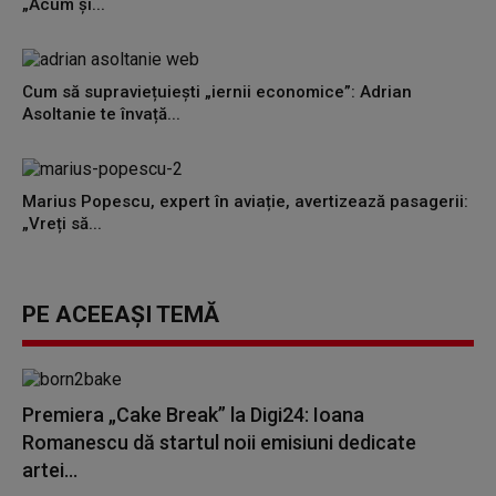
„Acum și...
Cum să supraviețuiești „iernii economice”: Adrian
Asoltanie te învață...
Marius Popescu, expert în aviație, avertizează pasagerii:
„Vreți să...
PE ACEEAȘI TEMĂ
Premiera „Cake Break” la Digi24: Ioana
Romanescu dă startul noii emisiuni dedicate
artei...