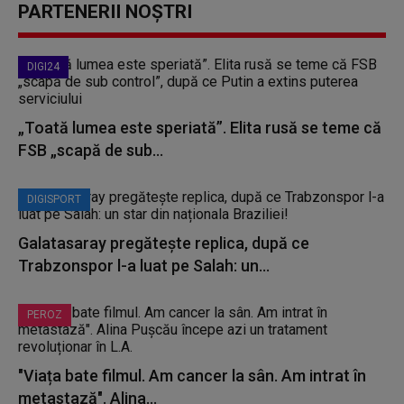
PARTENERII NOȘTRI
DIGI24
„Toată lumea este speriată”. Elita rusă se teme că
FSB „scapă de sub...
DIGISPORT
Galatasaray pregătește replica, după ce
Trabzonspor l-a luat pe Salah: un...
PEROZ
"Viața bate filmul. Am cancer la sân. Am intrat în
metastază". Alina...