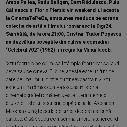
Amza Pellea, Radu Beligan, Dem Rădulescu, Puiu
Călinescu și Florin Piersic vin weekend-ul acesta
la CinemaTePeCa, emisiunea readuce pe ecrane
colecția de artă a filmului românesc la Digi24.
Sâmbătă, de la ora 21:00, Cristian Tudor Popescu
ne dezvăluie poveștile din culisele comediei
“Celebrul 702” (1962), în regia lui Mihai Iacob.
“Știți foarte bine că mi se întâmplă foarte rar să laud
ceva sau pe cineva. Ei bine, acesta este un film pe
care cei mai mulți dintre dumneavoastră nu-l știu,
este un film rămas cumva ascuns în istoria
cinematografiei românești, este literalmente o
bijuterie. Este un scenariu după piesa lui Alexandru
Mirodan cu niște perle de umor de cea mai bună
calitate. O să vedeți ce însemna umorul atunci când
exista, în comparație cu bășcălia groasă, cleioasă, în