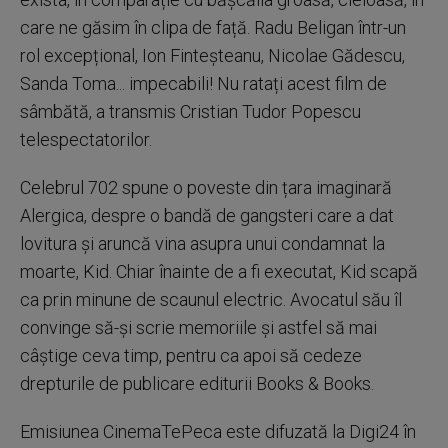
care ne găsim în clipa de față. Radu Beligan într-un
rol excepțional, Ion Finteșteanu, Nicolae Gădescu,
Sanda Toma... impecabili! Nu ratați acest film de
sâmbătă, a transmis Cristian Tudor Popescu
telespectatorilor.
Celebrul 702 spune o poveste din țara imaginară
Alergica, despre o bandă de gangsteri care a dat
lovitura și aruncă vina asupra unui condamnat la
moarte, Kid. Chiar înainte de a fi executat, Kid scapă
ca prin minune de scaunul electric. Avocatul său îl
convinge să-și scrie memoriile și astfel să mai
câștige ceva timp, pentru ca apoi să cedeze
drepturile de publicare editurii Books & Books.
Emisiunea CinemaTePeca este difuzată la Digi24 în