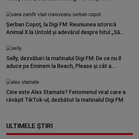
Șerban Copoț, la Digi FM: Reuniunea istorică
Animal X la Untold și adevărul despre hitul „Să...
Selly, dezvăluiri la matinalul Digi FM: De ce nu îl
aduce pe Eminem la Beach, Please și cât a...
Cine este Alex Stamate? Fenomenul viral care a
răvășit TikTok-ul, dezbătut la matinalul Digi FM
ULTIMELE ȘTIRI