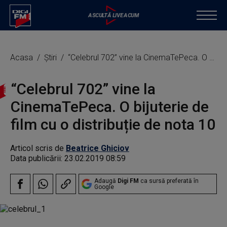
Acasa
Știri
“Celebrul 702” vine la CinemaTePeca. O bijuterie de film cu o distribuție de nota 10
“Celebrul 702” vine la
CinemaTePeca. O bijuterie de
film cu o distribuție de nota 10
Articol scris de
Beatrice Ghiciov
Data publicării:
23.02.2019 08:59
Adaugă
Digi FM
ca sursă preferată în
Google