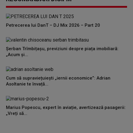
Petrecerea lui DanT – DJ Mix 2026 – Part 20
Șerban Trîmbițașu, previziuni despre piața imobiliară:
„Acum și...
Cum să supraviețuiești „iernii economice”: Adrian
Asoltanie te învață...
Marius Popescu, expert în aviație, avertizează pasagerii:
„Vreți să...