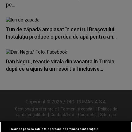
pe...
Tun de zăpadă amplasat în centrul Brașovului.
Instalația produce o perdea de apă pentru a-i...
Dan Negru, reacție virală din vacanța în Turcia
după ce a ajuns la un resort all inclusive...
Copyright © 2026 / DIGI ROMANIA S.A.
|
|
Gestionați preferințele
Termeni și condiții
Politica de
|
|
|
confidențialitate
Contact/Info
Codul etic
Sitemap
Nouă ne pasă ca datele tale personale să rămână confidențiale