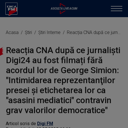
Acasa
Știri
Știri Interne
Reacția CNA după ce jurnaliști Digi24 au fost filmați fără acordul lor de George Simion: "Intimidarea reprezentanţilor presei și etichetarea lor ca "asasini mediatici" contravin grav valorilor democratice"
Reacția CNA după ce jurnaliști
Digi24 au fost filmați fără
acordul lor de George Simion:
"Intimidarea reprezentanţilor
presei și etichetarea lor ca
"asasini mediatici" contravin
grav valorilor democratice"
Articol scris de
Digi FM