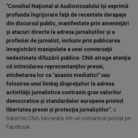
"Consiliul Naţional al Audiovizualului îşi exprimă
profunda îngrijorare faţă de recentele derapaje
din discursul public, manifestate prin ameninţări
şi atacuri directe la adresa jurnaliştilor şi a
profesiei de jurnalist, inclusiv prin publicarea
înregistrării manipulate a unei conversaţii
nedestinate difuzării publice. CNA atrage atenţia
că intimidarea reprezentanţilor presei,
etichetarea lor ca "asasini mediatici" sau
folosirea unui limbaj dispreţuitor la adresa
activităţii jurnalistice contravin grav valorilor
democratice şi standardelor europene privind
libertatea presei şi protecţia jurnaliştilor"
, a
transmis CNA, luni seara, într-un comunicat postat pe
Facebook.