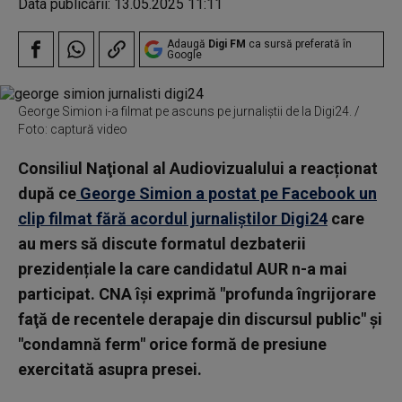
Data publicării:
13.05.2025 11:11
Adaugă
Digi FM
ca sursă preferată în
Google
George Simion i-a filmat pe ascuns pe jurnaliștii de la Digi24. /
Foto: captură video
Consiliul Naţional al Audiovizualului a reacționat
după ce
George Simion a postat pe Facebook un
clip filmat fără acordul jurnaliștilor Digi24
care
au mers să discute formatul dezbaterii
prezidențiale la care candidatul AUR n-a mai
participat. CNA îşi exprimă "profunda îngrijorare
faţă de recentele derapaje din discursul public" şi
"condamnă ferm" orice formă de presiune
exercitată asupra presei.