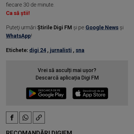
fiecare 30 de minute.
Ca să știi!
Puteţi urmări
Știrile Digi FM
şi pe
Google News
şi
WhatsApp
!
Etichete:
digi 24
,
jurnalisti
,
sna
Vrei să asculți mai ușor?
Descarcă aplicația Digi FM
RECOMANDĂRI DIGIFM