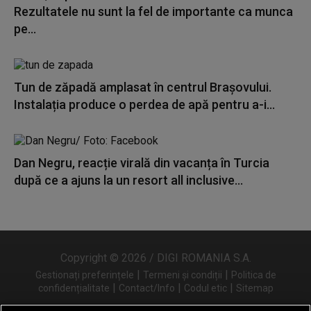
Rezultatele nu sunt la fel de importante ca munca
pe...
Tun de zăpadă amplasat în centrul Brașovului.
Instalația produce o perdea de apă pentru a-i...
Dan Negru, reacție virală din vacanța în Turcia
după ce a ajuns la un resort all inclusive...
Copyright © 2026 / DIGI ROMANIA S.A.
|
|
Gestionați preferințele
Termeni și condiții
Politica de
|
|
|
confidențialitate
Contact/Info
Codul etic
Sitemap