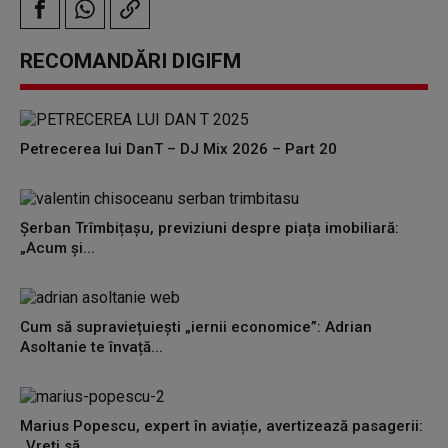
RECOMANDĂRI DIGIFM
Petrecerea lui DanT – DJ Mix 2026 – Part 20
Șerban Trîmbițașu, previziuni despre piața imobiliară:
„Acum și...
Cum să supraviețuiești „iernii economice”: Adrian
Asoltanie te învață...
Marius Popescu, expert în aviație, avertizează pasagerii:
„Vreți să...