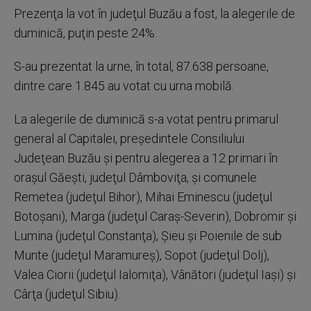
Prezenţa la vot în judeţul Buzău a fost, la alegerile de
duminică, puţin peste 24%.
S-au prezentat la urne, în total, 87.638 persoane,
dintre care 1.845 au votat cu urna mobilă.
La alegerile de duminică s-a votat pentru primarul
general al Capitalei, preşedintele Consiliului
Judeţean Buzău şi pentru alegerea a 12 primari în
oraşul Găeşti, judeţul Dâmboviţa, şi comunele
Remetea (judeţul Bihor), Mihai Eminescu (judeţul
Botoşani), Marga (judeţul Caraş-Severin), Dobromir şi
Lumina (judeţul Constanţa), Şieu şi Poienile de sub
Munte (judeţul Maramureş), Sopot (judeţul Dolj),
Valea Ciorii (judeţul Ialomiţa), Vânători (judeţul Iaşi) şi
Cârţa (judeţul Sibiu).