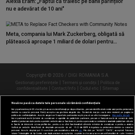
Alexia Eram: „Faptul că trăiesc pe banii părinților
nu e adevărat de 10 ani"
Meta, compania lui Mark Zuckerberg, obligată să
plătească aproape 1 miliard de dolari pentru...
Copyright © 2026 / DIGI ROMANIA S.A.
|
|
Gestionați preferințele
Termeni și condiții
Politica de
|
|
|
confidențialitate
Contact/Info
Codul etic
Sitemap
Nouă ne pasă ca datele tale personale să rămână confidențiale
Noi și partenerii noștri
31
stocăm și/sau accesăm informații pe dispozitivul dvs., precum identificatorii cookie unici pentru prelucrarea
Urmărește-ne și pe
datelor cu caracter personal. Puteți accepta sau gestiona alegerile dvs. făcând clic mai jos sau în orice moment, pe pagina cu
politica de confidențialitate. Aceste alegeri vor fi raportate partenerilor noștri și nu vă vor afecta navigarea.
Mai multe detalii
Noi si partenerii nostri (retelele de socializare si agentiile de publicitate partenere, precum si furnizorii nostri de servicii de date
analitice) prelucram date pentru a permite website-ului sa functioneze, pentru a personaliza continutul si anunturile publicitare afisate
in functie de interesele si/sau profilul dvs., pentru a va oferi functionalitati aferente retelelor de socializare si pentru a analiza
traficul pe website. Beneficiati de drepturile prevazute de art. 15-22 din GDPR in legatura cu prelucrarea datelor cu caracter
personal. Aceste drepturi pot fi exercitate prin modalitatea indicata
aici
. Prin click pe “ACCEPT TOATE”, acceptati folosirea
tuturor Tehnologiilor de tip Cookie, care implica inclusiv acceptul dvs. cu privire la stocarea/accesarea informatiilor de catre Vendor-ii