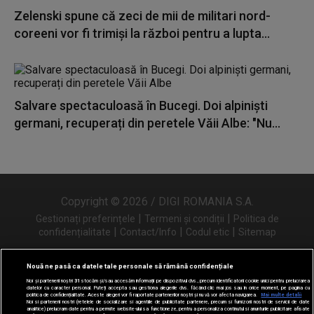
Zelenski spune că zeci de mii de militari nord-
coreeni vor fi trimiși la război pentru a lupta...
Salvare spectaculoasă în Bucegi. Doi alpiniști
germani, recuperați din peretele Văii Albe: "Nu...
Copyright © 2026 / DIGI ROMANIA S.A.
|
|
Gestionați preferințele
Termeni și condiții
Politica de
|
|
|
confidențialitate
Contact/Info
Codul etic
Sitemap
Nouă ne pasă ca datele tale personale să rămână confidențiale
Noi și partenerii noștri
31
stocăm și/sau accesăm informații pe dispozitivul dvs., precum identificatorii cookie unici pentru prelucrarea
Urmărește-ne și pe
datelor cu caracter personal. Puteți accepta sau gestiona alegerile dvs. făcând clic mai jos sau în orice moment, pe pagina cu
politica de confidențialitate. Aceste alegeri vor fi raportate partenerilor noștri și nu vă vor afecta navigarea.
Mai multe detalii
Noi si partenerii nostri (retelele de socializare si agentiile de publicitate partenere, precum si furnizorii nostri de servicii de date
analitice) prelucram date pentru a permite website-ului sa functioneze, pentru a personaliza continutul si anunturile publicitare afisate