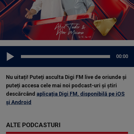
00:00
Nu uitați! Puteți asculta Digi FM live de oriunde și
puteți accesa cele mai noi podcast-uri și știri
descărcând
aplicația Digi FM, disponibilă pe iOS
și Android
ALTE PODCASTURI