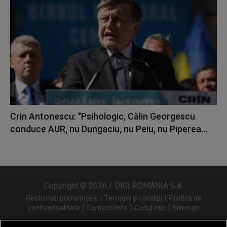
Crin Antonescu: "Psihologic, Călin Georgescu
conduce AUR, nu Dungaciu, nu Peiu, nu Piperea...
Copyright © 2026 / DIGI ROMANIA S.A.
|
|
Gestionați preferințele
Termeni și condiții
Politica de
|
|
|
confidențialitate
Contact/Info
Codul etic
Sitemap