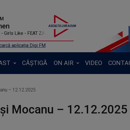
FM
men
- Girls Like - FEAT ZARA LARSSON
arcă aplicația Digi FM
AST
CÂȘTIGĂ
ON AIR
VIDEO
CONTA
canu – 12.12.2025
 și Mocanu – 12.12.2025