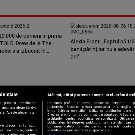
20.000 de oameni în prima
Alexia Eram: „Faptul că tr
NTOLD. Drew de la The
banii părinților nu e adevă
kers a izbucnit în...
ani"
dențiale
Atât noi, cât și partenerii noștri prelucrăm date
Copyright © 2026 / DIGI ROMANIA S.A.
, precum identificatorii
Utilizarea profilurilor pentru selectarea conținutului
|
|
|
|
țele
Termeni și condiții
Politica de confidențialitate
Contact/Info
C
reclamelor. Stocarea și/sau accesarea informațiilor 
 gestiona alegerile dvs.
îmbunătățirea serviciilor. Utilizarea profilurilor pentru
te. Aceste alegeri vor fi
Crearea profilurilor de conținut personalizat. Măsurar
profilurilor pentru publicitate personalizată. Utiliza
publicitatea. Înțelegerea publicului prin statistici sau 
ere, precum si furnizorii
Utilizarea datelor limitate pentru a selecta conțin
Urmărește-ne și pe
identificarea prin scanarea dispozitivului.
 sa functioneze, pentru a