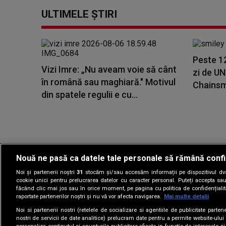
ULTIMELE ȘTIRI
Peste 1
Vizi Imre: „Nu aveam voie să cânt
zi de U
în română sau maghiară." Motivul
Chainsmo
din spatele regulii e cu...
Nouă ne pasă ca datele tale personale să rămână confi
Noi și partenerii noștri
31
stocăm și/sau accesăm informații pe dispozitivul dvs.
Gestionați preferin
cookie unici pentru prelucrarea datelor cu caracter personal. Puteți accepta sau
făcând clic mai jos sau în orice moment, pe pagina cu politica de confidențialita
raportate partenerilor noștri și nu vă vor afecta navigarea.
Mai multe detalii
Noi si partenerii nostri (retelele de socializare si agentiile de publicitate parten
nostri de servicii de date analitice) prelucram date pentru a permite website-ului