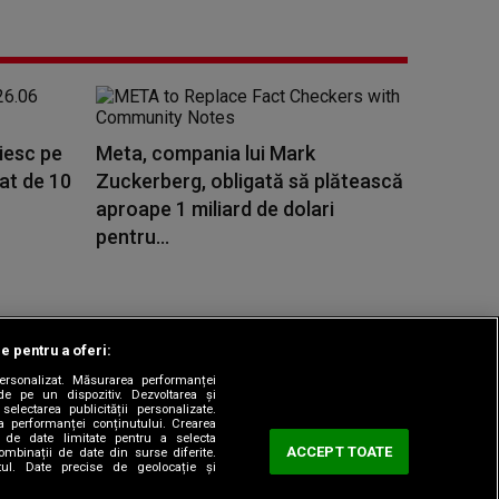
ăiesc pe
Meta, compania lui Mark
rat de 10
Zuckerberg, obligată să plătească
aproape 1 miliard de dolari
pentru...
le pentru a oferi:
 personalizat. Măsurarea performanței
|
odul etic
Sitemap
de pe un dispozitiv. Dezvoltarea și
 selectarea publicității personalizate.
ea performanței conținutului. Crearea
rea de date limitate pentru a selecta
ACCEPT TOATE
combinații de date din surse diferite.
utul. Date precise de geolocație și