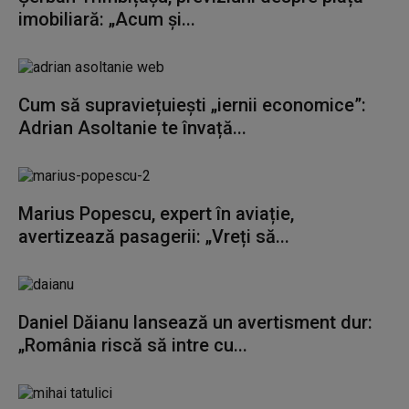
imobiliară: „Acum și...
Cum să supraviețuiești „iernii economice”:
Adrian Asoltanie te învață...
Marius Popescu, expert în aviație,
avertizează pasagerii: „Vreți să...
Daniel Dăianu lansează un avertisment dur:
„România riscă să intre cu...