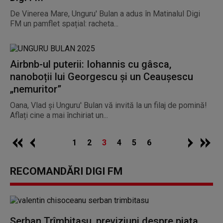
De Vinerea Mare, Unguru' Bulan a adus în Matinalul Digi
FM un pamflet spațial: racheta...
Airbnb-ul puterii: Iohannis cu gâsca,
nanoboții lui Georgescu și un Ceaușescu
„nemuritor”
Oana, Vlad și Unguru' Bulan vă invită la un filaj de pomină!
Aflați cine a mai închiriat un...
1
2
3
4
5
6
RECOMANDĂRI DIGI FM
Șerban Trîmbițașu, previziuni despre piața