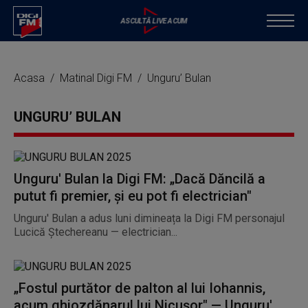
Acasa
Matinal Digi FM
Unguru’ Bulan
UNGURU’ BULAN
Unguru' Bulan la Digi FM: „Dacă Dăncilă a
putut fi premier, și eu pot fi electrician"
Unguru' Bulan a adus luni dimineața la Digi FM personajul
Lucică Ștechereanu — electrician...
„Fostul purtător de palton al lui Iohannis,
acum ghiozdănarul lui Nicușor" — Unguru'