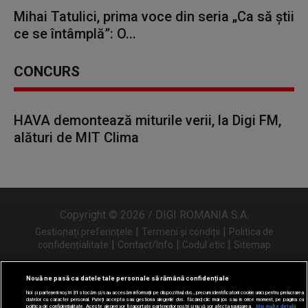
Mihai Tatulici, prima voce din seria „Ca să știi
ce se întâmplă”: O...
CONCURS
HAVA demontează miturile verii, la Digi FM,
alături de MIT Clima
Copyright © 2026 / DIGI ROMANIA S.A.
|
|
Gestionați preferințele
Termeni și condiții
Politica de
|
|
|
confidențialitate
Contact/Info
Codul etic
Sitemap
Nouă ne pasă ca datele tale personale să rămână confidențiale
Noi și partenerii noștri
31
stocăm și/sau accesăm informații pe dispozitivul dvs., precum identificatorii cookie unici pentru prelucrarea
Urmărește-ne și pe
datelor cu caracter personal. Puteți accepta sau gestiona alegerile dvs. făcând clic mai jos sau în orice moment, pe pagina cu
politica de confidențialitate. Aceste alegeri vor fi raportate partenerilor noștri și nu vă vor afecta navigarea.
Mai multe detalii