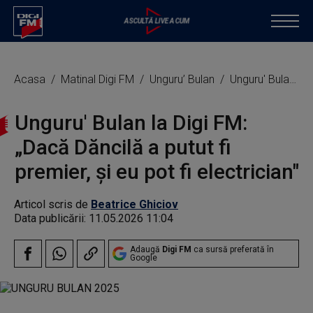
Acasa
Matinal Digi FM
Unguru’ Bulan
Unguru' Bulan la Digi FM: „Dacă Dăncilă a putut fi premier, și eu pot fi electrician"
Unguru' Bulan la Digi FM:
„Dacă Dăncilă a putut fi
premier, și eu pot fi electrician"
Articol scris de
Beatrice Ghiciov
Data publicării:
11.05.2026 11:04
Adaugă
Digi FM
ca sursă preferată în
Google