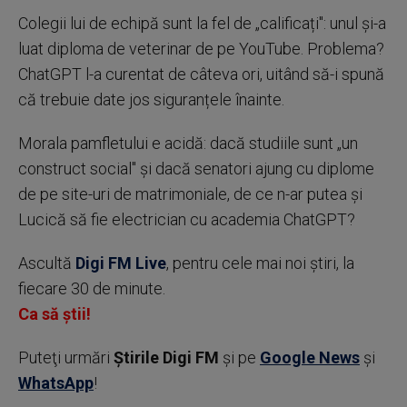
Colegii lui de echipă sunt la fel de „calificați": unul și-a
luat diploma de veterinar de pe YouTube. Problema?
ChatGPT l-a curentat de câteva ori, uitând să-i spună
că trebuie date jos siguranțele înainte.
Morala pamfletului e acidă: dacă studiile sunt „un
construct social" și dacă senatori ajung cu diplome
de pe site-uri de matrimoniale, de ce n-ar putea și
Lucică să fie electrician cu academia ChatGPT?
Ascultă
Digi FM Live
, pentru cele mai noi știri, la
fiecare 30 de minute.
Ca să știi!
Puteţi urmări
Știrile Digi FM
şi pe
Google News
şi
WhatsApp
!