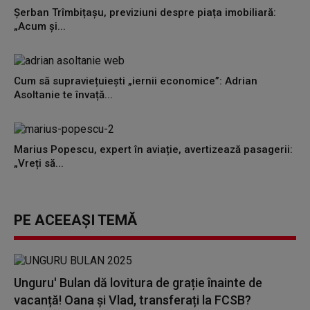
Șerban Trîmbițașu, previziuni despre piața imobiliară:
„Acum și...
Cum să supraviețuiești „iernii economice”: Adrian
Asoltanie te învață...
Marius Popescu, expert în aviație, avertizează pasagerii:
„Vreți să...
PE ACEEAȘI TEMĂ
Unguru' Bulan dă lovitura de grație înainte de
vacanță! Oana și Vlad, transferați la FCSB?