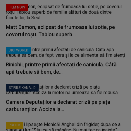
FILM NOW
Matt Damon, eclipsat de frumoasa lui soție, pe
covorul roșu. Tablou superb...
DIGI WORLD
Rinichii, printre primii afectați de caniculă. Câtă
apă trebuie să bem, de...
STIRILE KANAL D
Camera Deputaților a declarat criză pe piața
carburanților. Acciza la...
PROFM