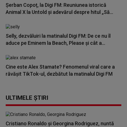
Șerban Copoț, la Digi FM: Reuniunea istorică
Animal X la Untold și adevărul despre hitul „Să...
Selly, dezvăluiri la matinalul Digi FM: De ce nu îl
aduce pe Eminem la Beach, Please și cât a...
Cine este Alex Stamate? Fenomenul viral care a
răvășit TikTok-ul, dezbătut la matinalul Digi FM
ULTIMELE ȘTIRI
Cristiano Ronaldo și Georgina Rodriguez, nuntă