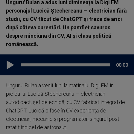
Unguru' Bulan a adus luni dimineața la Digi FM
personajul Lucică Ștechereanu — electrician fără
studii, cu CV făcut de ChatGPT și freza de arici
după câteva curentări. Un pamflet savuros
despre minciuna din CV, AI și clasa politică
românească.
00:00
Unguru' Bulan a venit luni la matinalul Digi FM în
pielea lui Lucică Ștechereanu — electrician
autodidact, șef de echipă, cu CV fabricat integral de
ChatGPT. Lucică bifase în CV experiență de
electrician, mecanic și programator, singurul post
ratat fiind cel de astronaut.