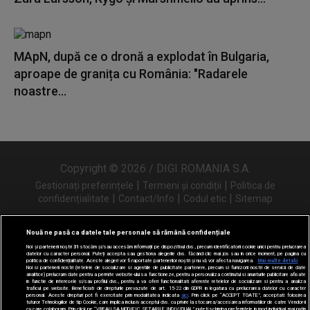
MApN, după ce o dronă a explodat în Bulgaria,
aproape de granița cu România: "Radarele
noastre...
Copyright © 2026 / DIGI ROMANIA S.A.
|
|
Gestionați preferințele
Termeni și condiții
Politica de
|
|
|
confidențialitate
Contact/Info
Codul etic
Sitemap
Nouă ne pasă ca datele tale personale să rămână confidențiale
Noi și partenerii noștri
31
stocăm și/sau accesăm informații pe dispozitivul dvs., precum identificatorii cookie unici pentru prelucrarea
Urmărește-ne și pe
datelor cu caracter personal. Puteți accepta sau gestiona alegerile dvs. făcând clic mai jos sau în orice moment, pe pagina cu
politica de confidențialitate. Aceste alegeri vor fi raportate partenerilor noștri și nu vă vor afecta navigarea.
Mai multe detalii
Noi si partenerii nostri (retelele de socializare si agentiile de publicitate partenere, precum si furnizorii nostri de servicii de date
analitice) prelucram date pentru a permite website-ului sa functioneze, pentru a personaliza continutul si anunturile publicitare afisate
in functie de interesele si/sau profilul dvs., pentru a va oferi functionalitati aferente retelelor de socializare si pentru a analiza
traficul pe website. Beneficiati de drepturile prevazute de art. 15-22 din GDPR in legatura cu prelucrarea datelor cu caracter
personal. Aceste drepturi pot fi exercitate prin modalitatea indicata
aici
. Prin click pe “ACCEPT TOATE”, acceptati folosirea
tuturor Tehnologiilor de tip Cookie, care implica inclusiv acceptul dvs. cu privire la stocarea/accesarea informatiilor de catre Vendor-ii
cu care colaboram. Prin click pe “VREAU SA MODIFIC SETARILE INDIVIDUAL” puteti schimba preferintele in mod individual, mai putin