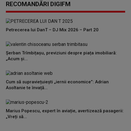
seconds
RECOMANDĂRI DIGIFM
of
0
seconds
Petrecerea lui DanT – DJ Mix 2026 – Part 20
Șerban Trîmbițașu, previziuni despre piața imobiliară:
„Acum și...
Cum să supraviețuiești „iernii economice”: Adrian
Asoltanie te învață...
Marius Popescu, expert în aviație, avertizează pasagerii:
„Vreți să...