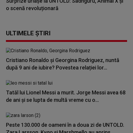
Surprize uriașe la UNTOLD: Sadhguru, Animal X și
o scenă revoluționară
ULTIMELE ȘTIRI
Cristiano Ronaldo și Georgina Rodriguez, nuntă
după 9 ani de iubire? Povestea relației lor...
Tatăl lui Lionel Messi a murit. Jorge Messi avea 68
de ani și se lupta de multă vreme cu o...
Peste 130.000 de oameni în a doua zi de UNTOLD.
Zara Larsson, Kygo și Marshmello au aprins...