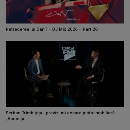
Petrecerea lui DanT – DJ Mix 2026 – Part 20
Șerban Trîmbițașu, previziuni despre piața imobiliară:
„Acum și...