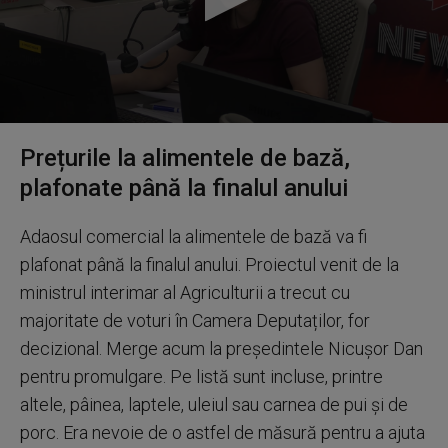
0
seconds
Prețurile la alimentele de bază,
of
5
plafonate până la finalul anului
minutes,
21
seconds
Adaosul comercial la alimentele de bază va fi
plafonat până la finalul anului. Proiectul venit de la
ministrul interimar al Agriculturii a trecut cu
majoritate de voturi în Camera Deputaților, for
decizional. Merge acum la președintele Nicușor Dan
pentru promulgare. Pe listă sunt incluse, printre
altele, pâinea, laptele, uleiul sau carnea de pui și de
porc. Era nevoie de o astfel de măsură pentru a ajuta