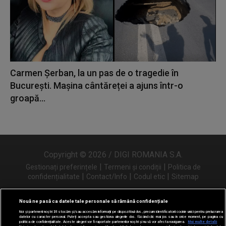
Carmen Șerban, la un pas de o tragedie în
București. Mașina cântăreței a ajuns într-o
groapă...
Copyright © 2026 / DIGI ROMANIA S.A.
|
|
Gestionați preferințele
Termeni și condiții
Politica de
|
|
|
confidențialitate
Contact/Info
Codul etic
Sitemap
Nouă ne pasă ca datele tale personale să rămână confidențiale
Noi și partenerii noștri
31
stocăm și/sau accesăm informații pe dispozitivul dvs., precum identificatorii cookie unici pentru prelucrarea
Urmărește-ne și pe
datelor cu caracter personal. Puteți accepta sau gestiona alegerile dvs. făcând clic mai jos sau în orice moment, pe pagina cu
politica de confidențialitate. Aceste alegeri vor fi raportate partenerilor noștri și nu vă vor afecta navigarea.
Mai multe detalii