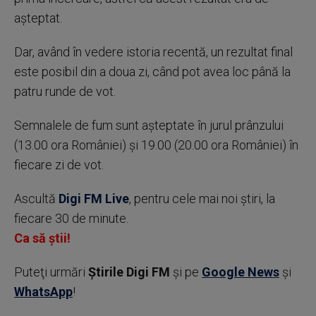
aşteptat.
Dar, având în vedere istoria recentă, un rezultat final
este posibil din a doua zi, când pot avea loc până la
patru runde de vot.
Semnalele de fum sunt aşteptate în jurul prânzului
(13.00 ora României) şi 19.00 (20.00 ora României) în
fiecare zi de vot.
Ascultă
Digi FM Live
, pentru cele mai noi știri, la
fiecare 30 de minute.
Ca să știi!
Puteţi urmări
Știrile Digi FM
şi pe
Google News
şi
WhatsApp
!