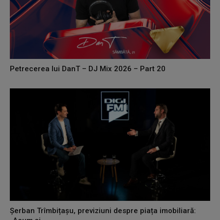
Petrecerea lui DanT – DJ Mix 2026 – Part 20
Șerban Trîmbițașu, previziuni despre piața imobiliară: