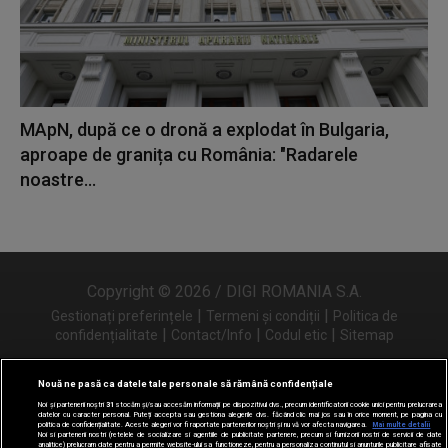
MApN, după ce o dronă a explodat în Bulgaria,
aproape de granița cu România: "Radarele
noastre...
Copyright © 2026 / DIGI ROMANIA S.A.
|
|
Gestionați preferințele
Termeni și condiții
Politica de
|
|
|
confidențialitate
Contact/Info
Codul etic
Sitemap
Nouă ne pasă ca datele tale personale să rămână confidențiale
Noi și partenerii noștri
31
stocăm și/sau accesăm informații pe dispozitivul dvs., precum identificatorii cookie unici pentru prelucrarea
Urmărește-ne și pe
datelor cu caracter personal. Puteți accepta sau gestiona alegerile dvs. făcând clic mai jos sau în orice moment, pe pagina cu
politica de confidențialitate. Aceste alegeri vor fi raportate partenerilor noștri și nu vă vor afecta navigarea.
Mai multe detalii
Noi si partenerii nostri (retelele de socializare si agentiile de publicitate partenere, precum si furnizorii nostri de servicii de date
analitice) prelucram date pentru a permite website-ului sa functioneze, pentru a personaliza continutul si anunturile publicitare afisate