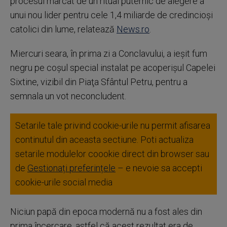
procesul marcat de un ritual puternic de alegere a
unui nou lider pentru cele 1,4 miliarde de credincioşi
catolici din lume, relatează
News.ro
.
Miercuri seara, în prima zi a Conclavului, a ieşit fum
negru pe coşul special instalat pe acoperişul Capelei
Sixtine, vizibil din Piaţa Sfântul Petru, pentru a
semnala un vot neconcludent.
Setarile tale privind cookie-urile nu permit afisarea
continutul din aceasta sectiune. Poti actualiza
setarile modulelor coookie direct din browser sau
de
Gestionați preferințele
– e nevoie sa accepti
cookie-urile social media
Niciun papă din epoca modernă nu a fost ales din
prima încercare, astfel că acest rezultat era de