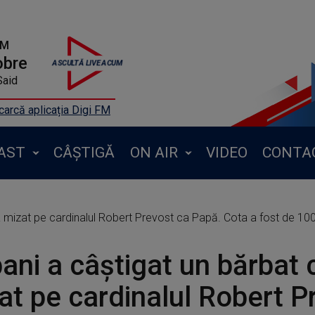
FM
obre
Said
arcă aplicația Digi FM
AST
CÂȘTIGĂ
ON AIR
VIDEO
CONTA
a mizat pe cardinalul Robert Prevost ca Papă. Cota a fost de 100
bani a câștigat un bărbat 
at pe cardinalul Robert P