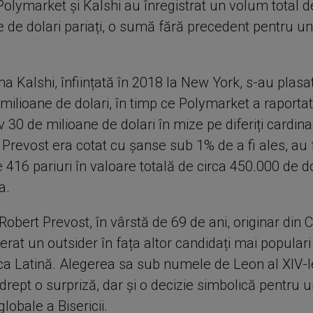
Polymarket și Kalshi au înregistrat un volum total 
e de dolari pariați, o sumă fără precedent pentru u
a Kalshi, înființată în 2018 la New York, s-au plasat
milioane de dolari, în timp ce Polymarket a raportat
 30 de milioane de dolari în mize pe diferiți cardinal
 Prevost era cotat cu șanse sub 1% de a fi ales, au 
e 416 pariuri în valoare totală de circa 450.000 de do
a.
Robert Prevost, în vârstă de 69 de ani, originar din 
erat un outsider în fața altor candidați mai popular
a Latină. Alegerea sa sub numele de Leon al XIV-l
rept o surpriză, dar și o decizie simbolică pentru u
 globale a Bisericii.