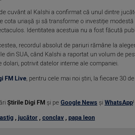
de cuvânt al Kalshi a confirmat că unul dintre jucăto
ce cota uriașă și să transforme o investiție modestă 
ctaculos. Identitatea acestuia nu a fost făcută publ
estea, recordul absolut de pariuri rămâne la aleger
ale din SUA, când Kalshi a raportat un volum de pe
 dolari, potrivit datelor interne ale companiei.
gi FM Live
, pentru cele mai noi știri, la fiecare 30 d
ări
Știrile Digi FM
şi pe
Google News
şi
WhatsApp
!
astig
,
jucător
,
conclav
,
papa leon