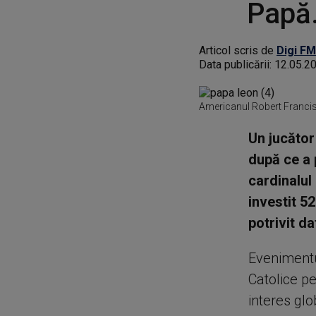
Papă.
Articol scris de
Digi FM
Data publicării:
12.05.2
Americanul Robert Francis
Un jucător 
după ce a 
cardinalul
investit 5
potrivit d
Evenimentul
Catolice pe
interes glo