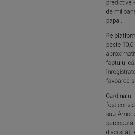
predictive 
de milioan
papal.
Pe platform
peste 10,6 
aproximativ
faptului că
înregistrat
favoarea s
Cardinalul 
fost consid
sau Americ
percepută d
diversității