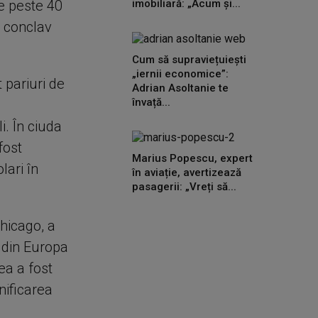
de peste 40
imobiliară: „Acum și...
n conclav
Cum să supraviețuiești
„iernii economice”:
 pariuri de
Adrian Asoltanie te
învață...
i. În ciuda
fost
Marius Popescu, expert
lari în
în aviație, avertizează
pasagerii: „Vreți să...
Chicago, a
i din Europa
ea a fost
nificarea