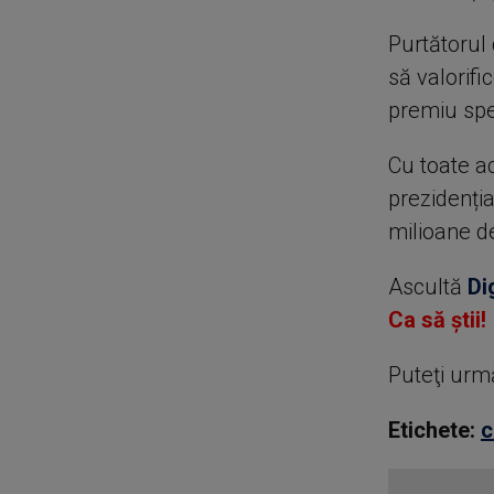
Purtătorul 
să valorifi
premiu spe
Cu toate ac
prezidenți
milioane de
Ascultă
Di
Ca să știi!
Puteţi urm
Etichete:
c