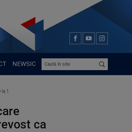
CT
NEWSIC
 la 1
care
revost ca