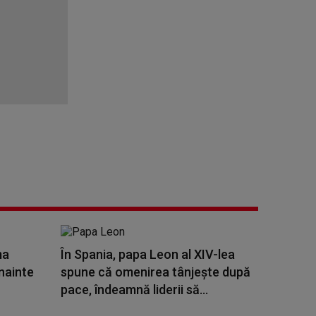
ma
În Spania, papa Leon al XIV-lea
înainte
spune că omenirea tânjeşte după
pace, îndeamnă liderii să...