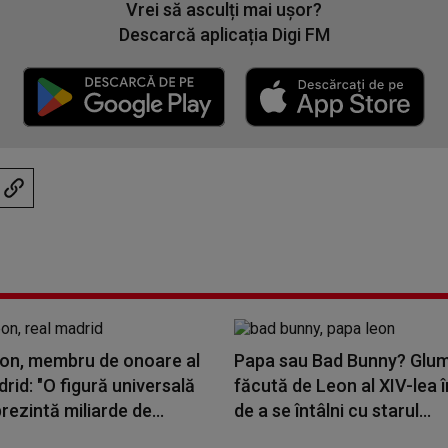
Vrei să asculți mai ușor?
Descarcă aplicația Digi FM
on, membru de onoare al
Papa sau Bad Bunny? Glu
rid: "O figură universală
făcută de Leon al XIV-lea 
rezintă miliarde de...
de a se întâlni cu starul...