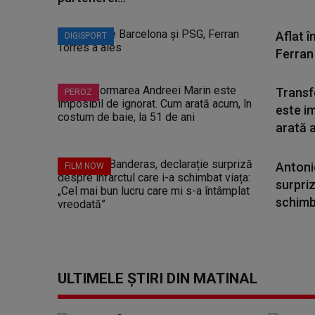
Aflat î
DIGISPORT
Ferran
Transf
PEROZ
este i
arată a
Antoni
FILM NOW
surpriz
schimba
ULTIMELE ȘTIRI DIN MATINAL