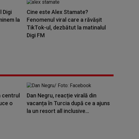
l Digi
Cine este Alex Stamate?
minem la
Fenomenul viral care a răvășit
TikTok-ul, dezbătut la matinalul
Digi FM
 centrul
Dan Negru, reacție virală din
duce o
vacanța în Turcia după ce a ajuns
la un resort all inclusive...