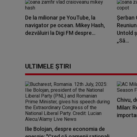
De la milionar pe YouTube, la
Șerban C
navigator pe ocean. Mikey Hash,
Reuniune
dezvăluiri la Digi FM despre...
Untold ș
„Să...
ULTIMELE ȘTIRI
Chivu, d
Milan: R
importa
Ilie Bolojan, despre economia de
energie: "Cred că oamenii raţionali