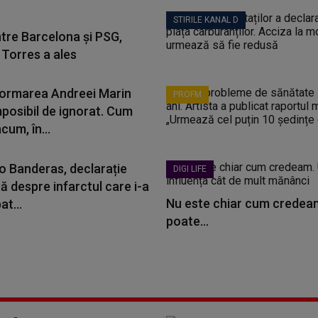
STIRILE KANAL D
ntre Barcelona și PSG,
 Torres a ales
ormarea Andreei Marin
PROFM
mposibil de ignorat. Cum
cum, în...
o Banderas, declarație
DIGI LIFE
ă despre infarctul care i-a
Nu este chiar cum credeam
t...
poate...