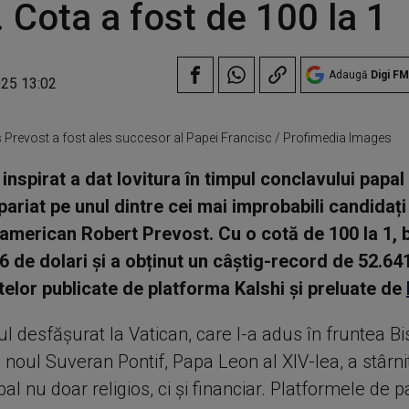
 Cota a fost de 100 la 1
Adaugă
Digi FM
025 13:02
 Prevost a fost ales succesor al Papei Francisc / Profimedia Images
inspirat a dat lovitura în timpul conclavului papal
pariat pe unul dintre cei mai improbabili candidați
 american Robert Prevost. Cu o cotă de 100 la 1, 
26 de dolari și a obținut un câștig-record de 52.641
atelor publicate de platforma Kalshi și preluate de
 desfășurat la Vatican, care l-a adus în fruntea Bis
 noul Suveran Pontif, Papa Leon al XIV-lea, a stârni
bal nu doar religios, ci și financiar. Platformele de pa