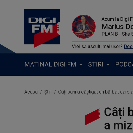
Acum la Digi 
Marius D
PLAN B - She 
Vrei să asculți mai ușor?
Desc
MATINAL DIGI FM
ȘTIRI
PODC
Acasa
Știri
Câți bani a câștigat un bărbat care 
Câți 
a miz