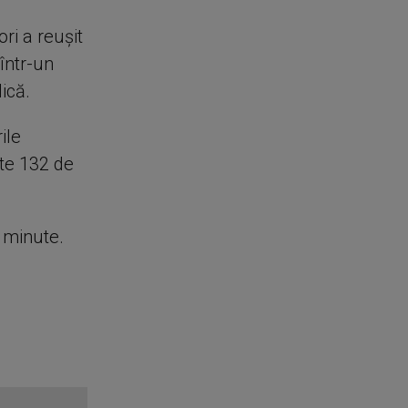
ri a reușit
într-un
ică.
ile
ste 132 de
e minute.