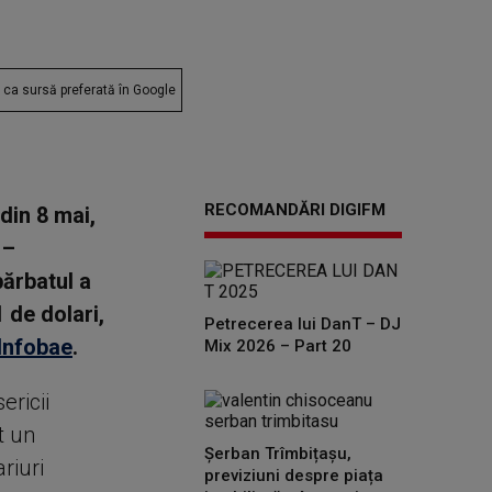
ca sursă preferată în Google
RECOMANDĂRI DIGIFM
 din 8 mai,
 –
bărbatul a
 de dolari,
Petrecerea lui DanT – DJ
Infobae
.
Mix 2026 – Part 20
ericii
t un
Șerban Trîmbițașu,
riuri
previziuni despre piața