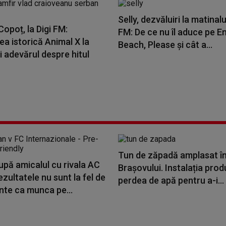
Selly, dezvăluiri la matinalu
opoț, la Digi FM:
FM: De ce nu îl aduce pe E
a istorică Animal X la
Beach, Please și cât a...
i adevărul despre hitul
Tun de zăpadă amplasat în
upă amicalul cu rivala AC
Brașovului. Instalația pro
ezultatele nu sunt la fel de
perdea de apă pentru a-i...
nte ca munca pe...