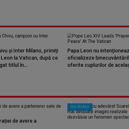
ivu și Inter Milano, primiți
Papa Leon nu intenţionea
 Leon la Vatican, după ce
oficializeze binecuvântări
at titlul în...
oferite cuplurilor de acelaş
DIGI WORLD
ației de avere a