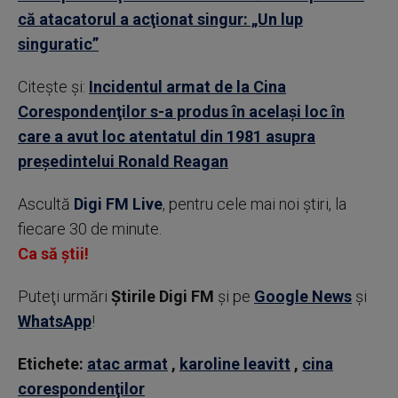
că atacatorul a acţionat singur: „Un lup
singuratic”
Citește și:
Incidentul armat de la Cina
Corespondenţilor s-a produs în acelaşi loc în
care a avut loc atentatul din 1981 asupra
preşedintelui Ronald Reagan
Ascultă
Digi FM Live
, pentru cele mai noi știri, la
fiecare 30 de minute.
Ca să știi!
Puteţi urmări
Știrile Digi FM
şi pe
Google News
şi
WhatsApp
!
Etichete:
atac armat
,
karoline leavitt
,
cina
corespondenţilor