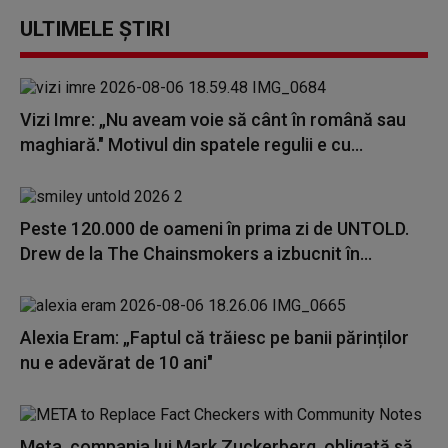
ULTIMELE ȘTIRI
Vizi Imre: „Nu aveam voie să cânt în română sau
maghiară." Motivul din spatele regulii e cu...
Peste 120.000 de oameni în prima zi de UNTOLD.
Drew de la The Chainsmokers a izbucnit în...
Alexia Eram: „Faptul că trăiesc pe banii părinților
nu e adevărat de 10 ani"
Meta, compania lui Mark Zuckerberg, obligată să