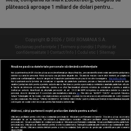
plătească aproape 1 miliard de dolari pentru...
Copyright © 2026 / DIGI ROMANIA S.A.
|
|
Gestionați preferințele
Termeni și condiții
Politica de
|
|
|
confidențialitate
Contact/Info
Codul etic
Sitemap
Nouă ne pasă ca datele tale personale să rămână confidențiale
Noi și partenerii noștri
31
stocăm și/sau accesăm informații pe dispozitivul dvs., precum identificatorii cookie unici pentru prelucrarea
Urmărește-ne și pe
datelor cu caracter personal. Puteți accepta sau gestiona alegerile dvs. făcând clic mai jos sau în orice moment, pe pagina cu
politica de confidențialitate. Aceste alegeri vor fi raportate partenerilor noștri și nu vă vor afecta navigarea.
Mai multe detalii
Noi si partenerii nostri (retelele de socializare si agentiile de publicitate partenere, precum si furnizorii nostri de servicii de date
analitice) prelucram date pentru a permite website-ului sa functioneze, pentru a personaliza continutul si anunturile publicitare afisate
in functie de interesele si/sau profilul dvs., pentru a va oferi functionalitati aferente retelelor de socializare si pentru a analiza
traficul pe website. Beneficiati de drepturile prevazute de art. 15-22 din GDPR in legatura cu prelucrarea datelor cu caracter
personal. Aceste drepturi pot fi exercitate prin modalitatea indicata
aici
. Prin click pe “ACCEPT TOATE”, acceptati folosirea
tuturor Tehnologiilor de tip Cookie, care implica inclusiv acceptul dvs. cu privire la stocarea/accesarea informatiilor de catre Vendor-ii
cu care colaboram. Prin click pe “VREAU SA MODIFIC SETARILE INDIVIDUAL” puteti schimba preferintele in mod individual, mai putin
cele legate de cookie strict necesare pentru functionarea website-ului.
Atât noi, cât și partenerii noștri prelucrăm datele pentru a oferi:
Utilizarea profilurilor pentru selectarea conținutului personalizat. Măsurarea performanței reclamelor. Stocarea și/sau accesarea
informațiilor de pe un dispozitiv. Dezvoltarea și îmbunătățirea serviciilor. Utilizarea profilurilor pentru selectarea publicității
personalizate. Crearea profilurilor de conținut personalizat. Măsurarea performanței conținutului. Crearea profilurilor pentru publicitate
personalizată. Utilizarea de date limitate pentru a selecta publicitatea. Înțelegerea publicului prin statistici sau combinații de date
din surse diferite. Utilizarea datelor limitate pentru a selecta conținutul. Date precise de geolocație și identificarea prin scanarea
dispozitivului.