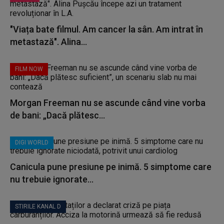
"Viața bate filmul. Am cancer la sân. Am intrat în
metastază". Alina...
FILM NOW
Morgan Freeman nu se ascunde când vine vorba
de bani: „Dacă plătesc...
DIGI WORLD
Canicula pune presiune pe inimă. 5 simptome care
nu trebuie ignorate...
STIRILE KANAL D