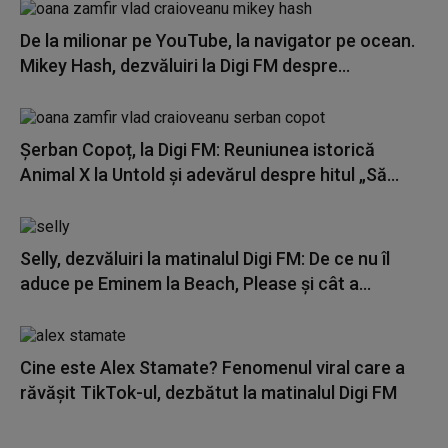
De la milionar pe YouTube, la navigator pe ocean.
Mikey Hash, dezvăluiri la Digi FM despre...
Șerban Copoț, la Digi FM: Reuniunea istorică
Animal X la Untold și adevărul despre hitul „Să...
Selly, dezvăluiri la matinalul Digi FM: De ce nu îl
aduce pe Eminem la Beach, Please și cât a...
Cine este Alex Stamate? Fenomenul viral care a
răvășit TikTok-ul, dezbătut la matinalul Digi FM