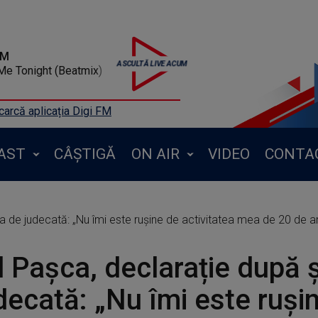
FM
UETA - Save Me Tonight (Beatmix)
arcă aplicația Digi FM
AST
CÂȘTIGĂ
ON AIR
VIDEO
CONTA
 de judecată: „Nu îmi este rușine de activitatea mea de 20 de ani!
l Pașca, declarație după 
decată: „Nu îmi este ruși