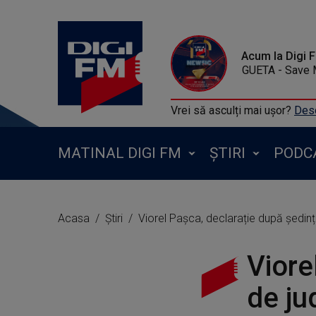
Acum la Digi 
JENNIFER LOPEZ FT DAVID G
Vrei să asculți mai ușor?
Desc
MATINAL DIGI FM
ȘTIRI
PODC
Acasa
Știri
Viorel Pașca, declarație după ședința
Viore
de ju