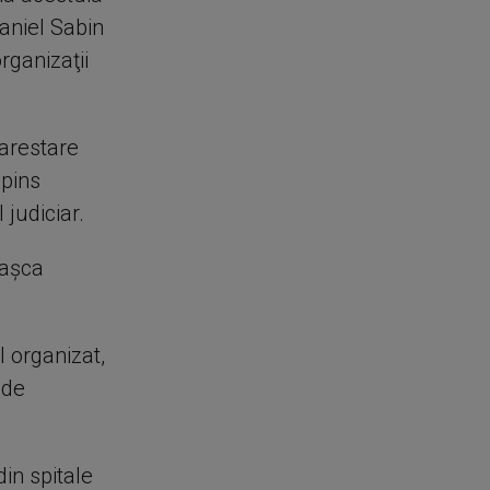
Daniel Sabin
rganizaţii
 arestare
spins
 judiciar.
Paşca
l organizat,
 de
in spitale