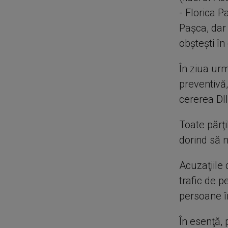
- Florica P
Paşca, dar 
obşteşti în
În ziua urm
preventivă,
cererea DII
Toate părţi
dorind să n
Acuzaţiile 
trafic de p
persoane î
În esenţă,