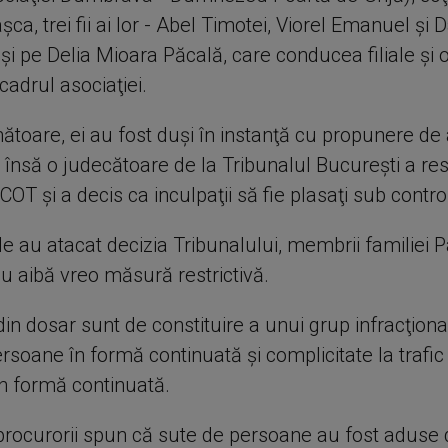
aşca, trei fii ai lor - Abel Timotei, Viorel Emanuel şi 
şi pe Delia Mioara Păcală, care conducea filiale şi o
 cadrul asociaţiei.
ătoare, ei au fost duşi în instanţă cu propunere de
 însă o judecătoare de la Tribunalul Bucureşti a re
COT şi a decis ca inculpaţii să fie plasaţi sub control
le au atacat decizia Tribunalului, membrii familiei 
u aibă vreo măsură restrictivă.
din dosar sunt de constituire a unui grup infracţiona
ersoane în formă continuată şi complicitate la trafic
n formă continuată.
 procurorii spun că sute de persoane au fost aduse d