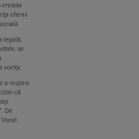
n imobile
ţa oferirii
socială.
 legală,
itate, iar
u
a voinţa.
e a respins
iziei că
aţii
". De
 Viorel