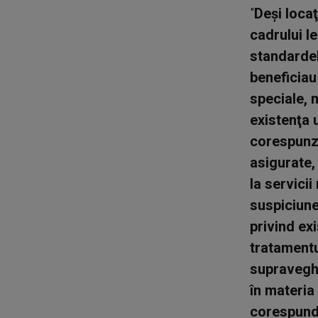
"
Deşi locaţ
cadrului le
standardel
beneficiau
speciale, 
existenţa 
corespunz
asigurate,
la servici
suspiciune
privind ex
tratamentu
supraveghe
în materia
corespunde