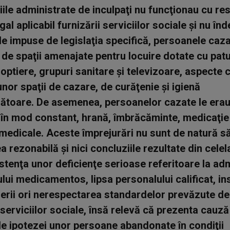
iile administrate de inculpaţi nu funcţionau cu r
gal aplicabil furnizării serviciilor sociale şi nu în
e impuse de legislaţia specifică, persoanele caz
 de spaţii amenajate pentru locuire dotate cu patu
noptiere, grupuri sanitare şi televizoare, aspecte 
unor spaţii de cazare, de curăţenie şi igienă
ătoare. De asemenea, persoanelor cazate le era
 în mod constant, hrană, îmbrăcăminte, medicaţie
i medicale. Aceste împrejurări nu sunt de natură să
a rezonabilă şi nici concluziile rezultate din celel
istenţa unor deficienţe serioase referitoare la ad
lui medicamentos, lipsa personalului calificat, in
rii ori nerespectarea standardelor prevăzute de 
 serviciilor sociale, însă relevă că prezenta cauză
 ipotezei unor persoane abandonate în condiţii