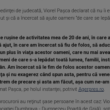
şedinţei de judecată, Viorel Paşca declarat că nu îi 
ut şi că a încercat să ajute oameni "de care se lep
e ruşine de activitatea mea de 20 de ani, în care
 ajut, în care am încercat să fiu de folos, să aduc
 un plus în viaţa acestor oameni, care nu mai ave
eni de care s-a lepădat toată lumea, familii, instit
ân. Am încercat să le fim de folos acestor oameni
ţa şi nu exagerez când spun asta, pentru că vene
xtrem de precare şi asta am făcut, aşa cum ne-am
rmat Paşca, pe holul instanţei, potrivit
Agerpres.ro
.
 procurorii au reţinut şase persoane în acest caz: Vi
sociaţiei Dumbrava - Dumnezeu Poartă de Grijă), soţ