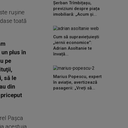
Șerban Trîmbițașu,
previziuni despre piața
este ruşine
imobiliară: „Acum și...
ădase toată
Cum să supraviețuiești
„iernii economice”:
 am
Adrian Asoltanie te
 un plus în
învață...
au pe
uţii,
Marius Popescu, expert
, să le
în aviație, avertizează
au din
pasagerii: „Vreți să...
 priceput
orel Paşca
ia acestuia