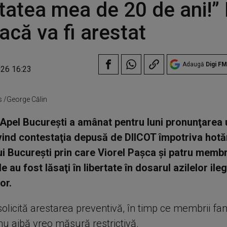
itatea mea de 20 de ani!” 
dacă va fi arestat
Adaugă
Digi FM
026 16:23
s /George Călin
Apel Bucureşti a amânat pentru luni pronunţarea 
ivind contestaţia depusă de DIICOT împotriva hotăr
ui Bucureşti prin care Viorel Paşca şi patru membr
le au fost lăsaţi în libertate în dosarul azilelor ile
or.
solicită arestarea preventivă, în timp ce membrii fa
nu aibă vreo măsură restrictivă.