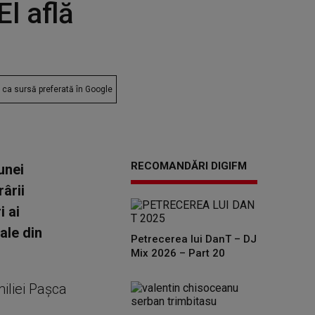
El află
ca sursă preferată în Google
RECOMANDĂRI DIGIFM
unei
ârii
i ai
gale din
Petrecerea lui DanT – DJ
Mix 2026 – Part 20
miliei Paşca