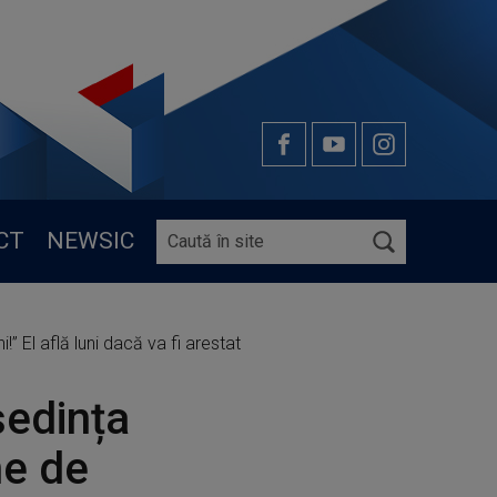
CT
NEWSIC
” El află luni dacă va fi arestat
ședința
ne de