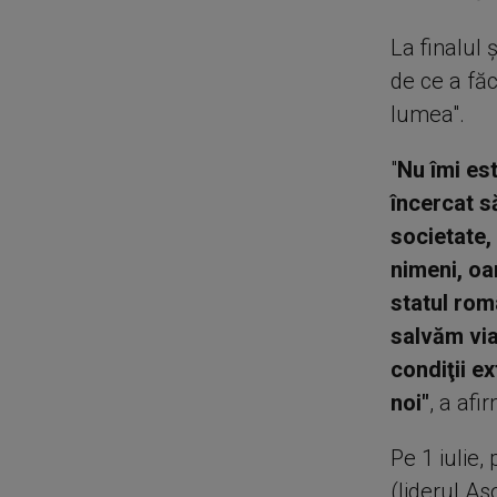
La finalul 
de ce a făc
lumea".
"
Nu îmi est
încercat să
societate,
nimeni, oam
statul rom
salvăm via
condiţii e
noi"
, a afi
Pe 1 iulie,
(liderul A