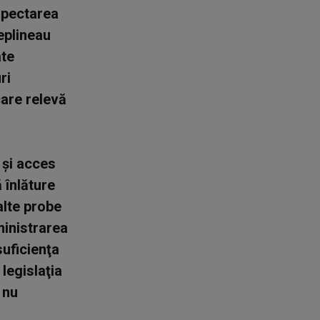
espectarea
deplineau
ate
ri
care relevă
u
 şi acces
 înlăture
alte probe
ministrarea
suficienţa
legislaţia
 nu