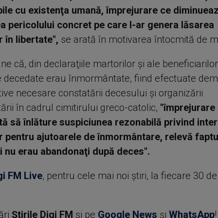
ile cu existenţa umană, împrejurare ce diminuea
ea pericolului concret pe care l-ar genera lăsarea
 în libertate",
se arată în motivarea întocmită de m
e că, din declaraţiile martorilor şi ale beneficiarilor
 decedate erau înmormântate, fiind efectuate dem
ive necesare constatării decesului şi organizării
ii în cadrul cimitirului greco-catolic,
"împrejurare 
tă să înlăture suspiciunea rezonabilă privind inte
or pentru ajutoarele de înmormântare, relevă faptu
ii nu erau abandonaţi după deces".
gi FM Live
, pentru cele mai noi știri, la fiecare 30 d
ări
Știrile Digi FM
şi pe
Google News
şi
WhatsApp
!