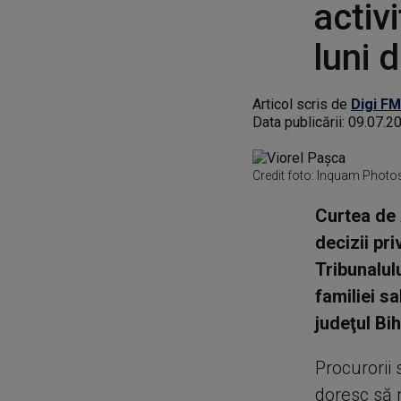
activ
luni 
Articol scris de
Digi FM
Data publicării:
09.07.2
Credit foto: Inquam Photo
Curtea de 
decizii pr
Tribunalul
familiei sa
judeţul Bih
Procurorii 
doresc să 