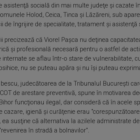
 de asistenţă socială din mai multe judeţe şi cazate î
comunele Holod, Ceica, Tinca şi Lăzăreni, sub aparen
ii de îngrijire de specialitate, tratament şi asistenţă 
ii precizează că Viorel Paşca nu deţinea capacitatea
ică şi profesională necesară pentru o astfel de activ
internate se aflau într-o stare de vulnerabilitate, c
i psihice, nu se puteau apăra şi nu îşi puteau exprim
bescu, judecătoarea de la Tribunalul Bucureşti car
ICOT de arestare preventivă, spune în motivarea dec
 Bihor funcţionau ilegal, dar consideră că în acele sp
de cazare, igienă şi curăţenie erau "corespunzătoare
a susţine că alternativa la azilele administrate de
revenirea în stradă a bolnavilor".