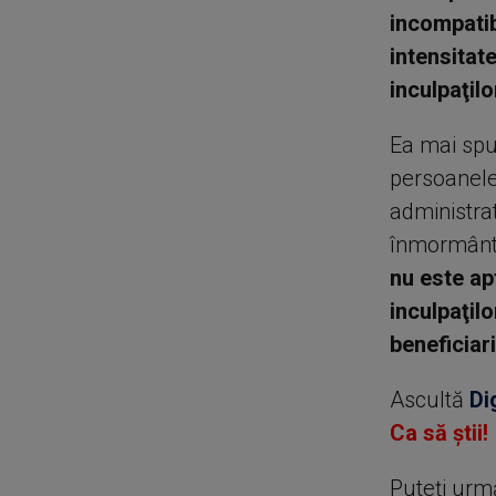
incompatib
intensitat
inculpaţilor
Ea mai spun
persoanele
administrat
înmormântăr
nu este ap
inculpaţil
beneficiar
Ascultă
Di
Ca să știi!
Puteţi urm