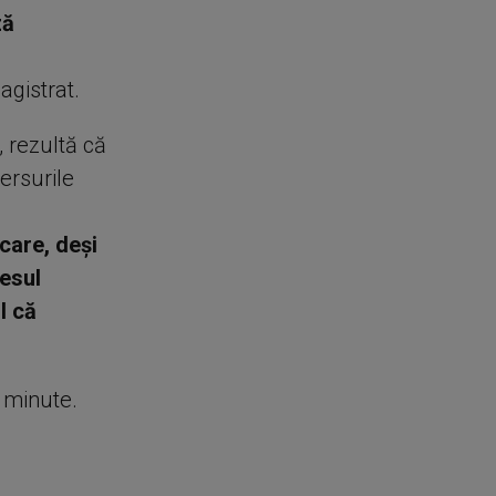
ză
agistrat.
, rezultă că
ersurile
care, deşi
resul
l că
e minute.