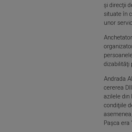
şi direcţii
situate în 
unor servic
Anchetator
organizator
persoanele 
dizabilităţ
Andrada Al
cererea DI
azilele din
condiţiile 
asemenea, e
Paşca era "