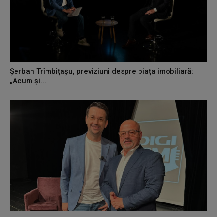
Șerban Trîmbițașu, previziuni despre piața imobiliară:
„Acum și...