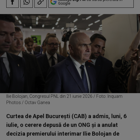
Google
Ilie Bolojan, Congresul PNL din 21 iunie 2026 / Foto: Inquam
Photos / Octav Ganea
Curtea de Apel București (CAB) a admis, luni, 6
iulie, o cerere depusă de un ONG și a anulat
decizia premierului interimar Ilie Bolojan de