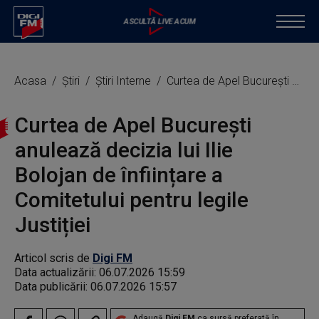
Acasa
Știri
Știri Interne
Curtea de Apel București anulează decizia lui Ilie Bolojan de înființare a Comitetului pentru legile Justiției
Curtea de Apel București
anulează decizia lui Ilie
Bolojan de înființare a
Comitetului pentru legile
Justiției
Articol scris de
Digi FM
Data actualizării:
06.07.2026 15:59
Data publicării:
06.07.2026 15:57
Adaugă
Digi FM
ca sursă preferată în