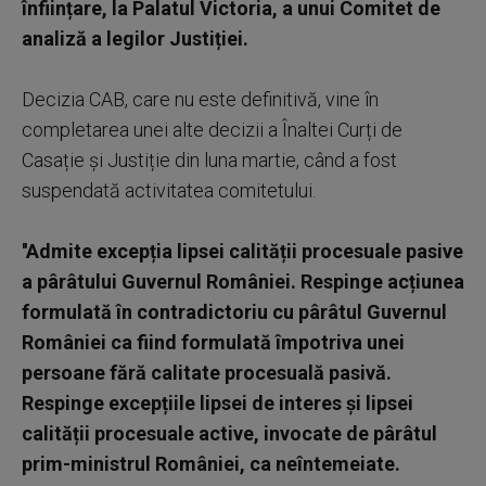
înființare, la Palatul Victoria, a unui Comitet de
analiză a legilor Justiției.
Decizia CAB, care nu este definitivă, vine în
completarea unei alte decizii a Înaltei Curți de
Casație și Justiție din luna martie, când a fost
suspendată activitatea comitetului.
''Admite excepția lipsei calității procesuale pasive
a pârâtului Guvernul României. Respinge acțiunea
formulată în contradictoriu cu pârâtul Guvernul
României ca fiind formulată împotriva unei
persoane fără calitate procesuală pasivă.
Respinge excepțiile lipsei de interes și lipsei
calității procesuale active, invocate de pârâtul
prim-ministrul României, ca neîntemeiate.