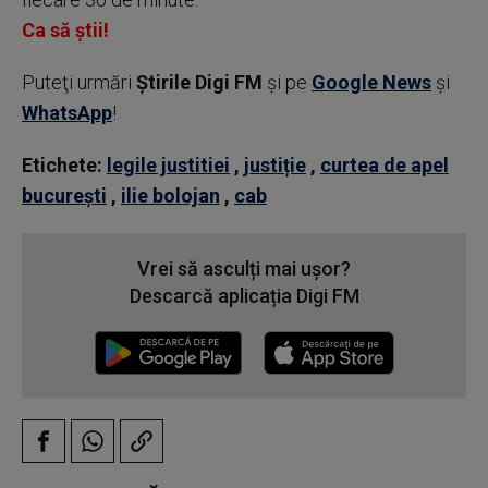
Ca să știi!
Puteţi urmări
Știrile Digi FM
şi pe
Google News
şi
WhatsApp
!
Etichete:
legile justitiei
,
justiție
,
curtea de apel
bucurești
,
ilie bolojan
,
cab
Vrei să asculți mai ușor?
Descarcă aplicația Digi FM