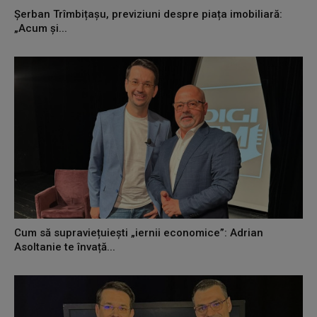
Șerban Trîmbițașu, previziuni despre piața imobiliară:
„Acum și...
Cum să supraviețuiești „iernii economice”: Adrian
Asoltanie te învață...