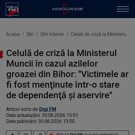
Acasa
Știri
Știri Interne
Celulă de criză la Ministerul Muncii în cazul azilelor groazei din Bihor: "Victimele ar fi fost menţinute într-o stare de dependenţă şi aservire"
Celulă de criză la Ministerul
Muncii în cazul azilelor
groazei din Bihor: "Victimele ar
fi fost menţinute într-o stare
de dependenţă şi aservire"
Articol scris de
Digi FM
Data actualizării:
30.06.2026 13:01
Data publicării:
30.06.2026 13:00
Adaugă
Digi FM
ca sursă preferată în