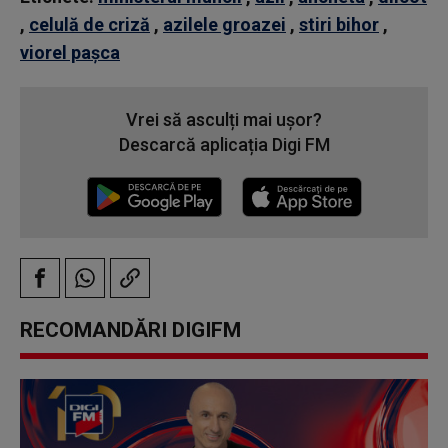
,
celulă de criză
,
azilele groazei
,
stiri bihor
,
viorel pașca
Vrei să asculți mai ușor?
Descarcă aplicația Digi FM
RECOMANDĂRI DIGIFM