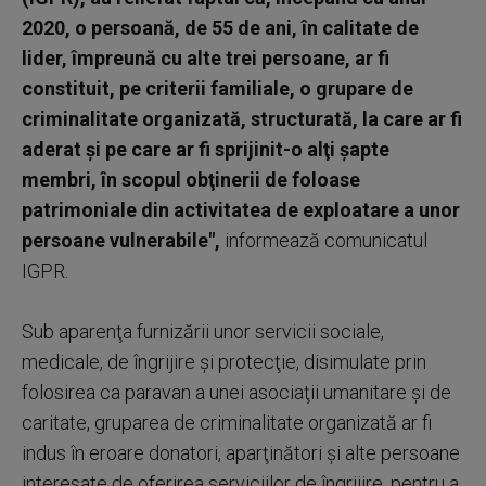
2020, o persoană, de 55 de ani, în calitate de
lider, împreună cu alte trei persoane, ar fi
constituit, pe criterii familiale, o grupare de
criminalitate organizată, structurată, la care ar fi
aderat şi pe care ar fi sprijinit-o alţi şapte
membri, în scopul obţinerii de foloase
patrimoniale din activitatea de exploatare a unor
persoane vulnerabile",
informează comunicatul
IGPR.
Sub aparenţa furnizării unor servicii sociale,
medicale, de îngrijire şi protecţie, disimulate prin
folosirea ca paravan a unei asociaţii umanitare şi de
caritate, gruparea de criminalitate organizată ar fi
indus în eroare donatori, aparţinători şi alte persoane
interesate de oferirea serviciilor de îngrijire, pentru a