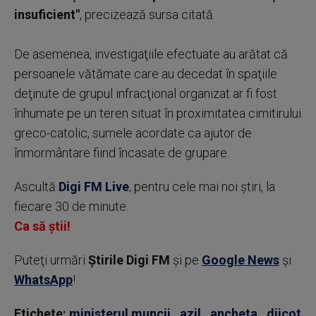
insuficient"
, precizează sursa citată.
De asemenea, investigaţiile efectuate au arătat că
persoanele vătămate care au decedat în spaţiile
deţinute de grupul infracţional organizat ar fi fost
înhumate pe un teren situat în proximitatea cimitirului
greco-catolic, sumele acordate ca ajutor de
înmormântare fiind încasate de grupare.
Ascultă
Digi FM Live
, pentru cele mai noi știri, la
fiecare 30 de minute.
Ca să știi!
Puteţi urmări
Știrile Digi FM
şi pe
Google News
şi
WhatsApp
!
Etichete:
ministerul muncii
,
azil
,
ancheta
,
diicot