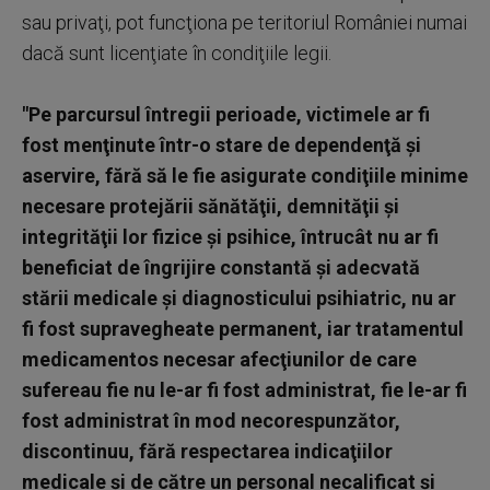
sau privaţi, pot funcţiona pe teritoriul României numai
dacă sunt licenţiate în condiţiile legii.
"Pe parcursul întregii perioade, victimele ar fi
fost menţinute într-o stare de dependenţă şi
aservire, fără să le fie asigurate condiţiile minime
necesare protejării sănătăţii, demnităţii şi
integrităţii lor fizice şi psihice, întrucât nu ar fi
beneficiat de îngrijire constantă şi adecvată
stării medicale şi diagnosticului psihiatric, nu ar
fi fost supravegheate permanent, iar tratamentul
medicamentos necesar afecţiunilor de care
sufereau fie nu le-ar fi fost administrat, fie le-ar fi
fost administrat în mod necorespunzător,
discontinuu, fără respectarea indicaţiilor
medicale şi de către un personal necalificat şi