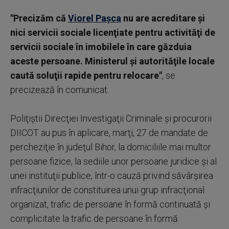
"Precizăm că
Viorel Paşca
nu are acreditare şi
nici servicii sociale licenţiate pentru activităţi de
servicii sociale în imobilele în care găzduia
aceste persoane. Ministerul şi autorităţile locale
caută soluţii rapide pentru relocare"
, se
precizează în comunicat.
Poliţiştii Direcţiei Investigaţii Criminale şi procurorii
DIICOT au pus în aplicare, marţi, 27 de mandate de
percheziţie în judeţul Bihor, la domiciliile mai multor
persoane fizice, la sediile unor persoane juridice şi al
unei instituţii publice, într-o cauză privind săvârşirea
infracţiunilor de constituirea unui grup infracţional
organizat, trafic de persoane în formă continuată şi
complicitate la trafic de persoane în formă