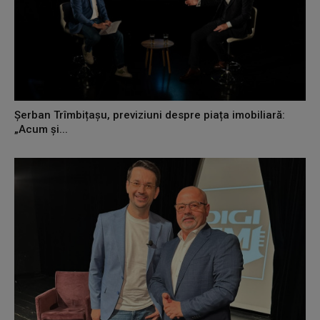
Șerban Trîmbițașu, previziuni despre piața imobiliară:
„Acum și...