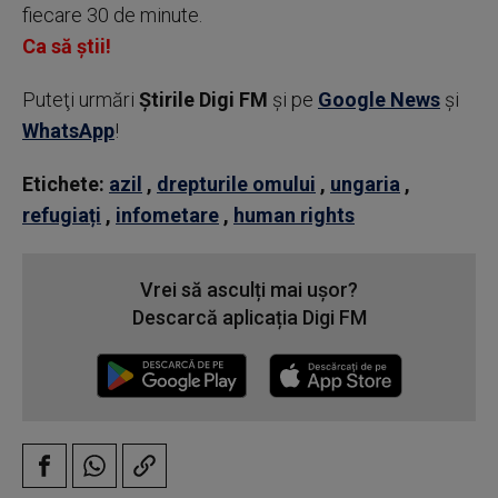
fiecare 30 de minute.
Ca să știi!
Puteţi urmări
Știrile Digi FM
şi pe
Google News
şi
WhatsApp
!
Etichete:
azil
,
drepturile omului
,
ungaria
,
refugiați
,
infometare
,
human rights
Vrei să asculți mai ușor?
Descarcă aplicația Digi FM