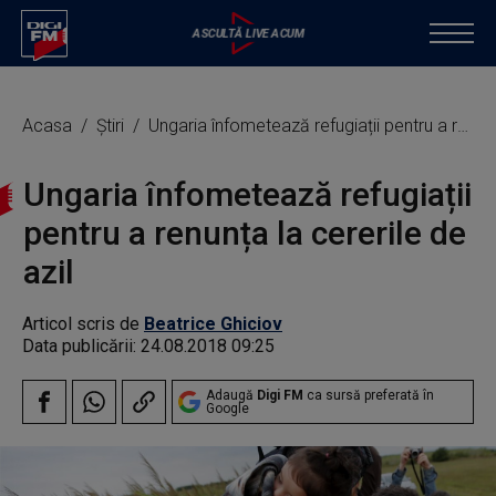
Acasa
Știri
Ungaria înfometează refugiații pentru a renunța la cererile de azil
Ungaria înfometează refugiații
pentru a renunța la cererile de
azil
Articol scris de
Beatrice Ghiciov
Data publicării:
24.08.2018 09:25
Adaugă
Digi FM
ca sursă preferată în
Google