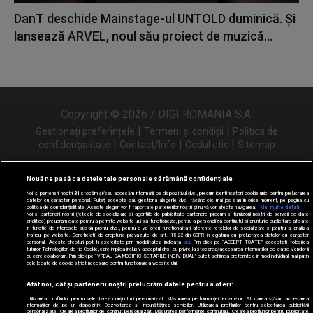
DanT deschide Mainstage-ul UNTOLD duminică. Și
lansează ARVEL, noul său proiect de muzică...
Copyright © 2026 / DIGI ROMANIA S.A.
|
|
Gestionați preferințele
Termeni și condiții
Politica de
|
|
|
confidențialitate
Contact/Info
Codul etic
Sitemap
Nouă ne pasă ca datele tale personale să rămână confidențiale
Noi și partenerii noștri
31
stocăm și/sau accesăm informații pe dispozitivul dvs., precum identificatorii cookie unici pentru prelucrarea
Urmărește-ne și pe
datelor cu caracter personal. Puteți accepta sau gestiona alegerile dvs. făcând clic mai jos sau în orice moment, pe pagina cu
politica de confidențialitate. Aceste alegeri vor fi raportate partenerilor noștri și nu vă vor afecta navigarea.
Mai multe detalii
Noi si partenerii nostri (retelele de socializare si agentiile de publicitate partenere, precum si furnizorii nostri de servicii de date
analitice) prelucram date pentru a permite website-ului sa functioneze, pentru a personaliza continutul si anunturile publicitare afisate
in functie de interesele si/sau profilul dvs., pentru a va oferi functionalitati aferente retelelor de socializare si pentru a analiza
traficul pe website. Beneficiati de drepturile prevazute de art. 15-22 din GDPR in legatura cu prelucrarea datelor cu caracter
personal. Aceste drepturi pot fi exercitate prin modalitatea indicata
aici
. Prin click pe “ACCEPT TOATE”, acceptati folosirea
tuturor Tehnologiilor de tip Cookie, care implica inclusiv acceptul dvs. cu privire la stocarea/accesarea informatiilor de catre Vendor-ii
cu care colaboram. Prin click pe “VREAU SA MODIFIC SETARILE INDIVIDUAL” puteti schimba preferintele in mod individual, mai putin
cele legate de cookie strict necesare pentru functionarea website-ului.
Atât noi, cât și partenerii noștri prelucrăm datele pentru a oferi:
Utilizarea profilurilor pentru selectarea conținutului personalizat. Măsurarea performanței reclamelor. Stocarea și/sau accesarea
informațiilor de pe un dispozitiv. Dezvoltarea și îmbunătățirea serviciilor. Utilizarea profilurilor pentru selectarea publicității
personalizate. Crearea profilurilor de conținut personalizat. Măsurarea performanței conținutului. Crearea profilurilor pentru publicitate