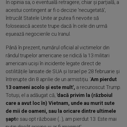
În opinia sa, o eventuală retragere, chiar și parțială, a
acestui contingent ar fi o decizie 'necugetată',
întrucât Statele Unite ar putea fi nevoite să
folosească aceste trupe dacă în cele din urmă
eșuează negocierile cu Iranul.
Până în prezent, numărul oficial al victimelor din
rândul trupelor americane se ridică la 13 militari
americani uciși în incidente legate direct de
ostilitățile lansate de SUA și Israel pe 28 februarie și
întrerupte din 8 aprilie de un armistițiu. '
Am pierdut
13 oameni acolo și este mult',
a recunoscut Trump.
Totuși, el a adăugat că,
'dacă privim la (războiul
care a avut loc în) Vietnam, unde au murit sute
de mii de oameni, sau la oricare dintre ultimele
șapt
e sau opt războaie (...), am pierdut 13. Este mai
puțin decât oricine și-ar fi imaginat'.