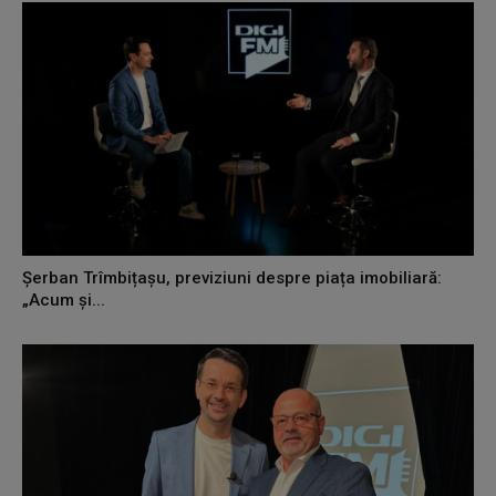
Șerban Trîmbițașu, previziuni despre piața imobiliară:
„Acum și...