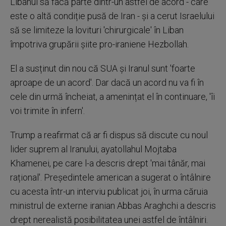
Libanul să facă parte dintr-un astfel de acord - care
este o altă condiție pusă de Iran - și a cerut Israelului
să se limiteze la lovituri 'chirurgicale' în Liban
împotriva grupării șiite pro-iraniene Hezbollah.
El a susținut din nou că SUA și Iranul sunt 'foarte
aproape de un acord'. Dar dacă un acord nu va fi în
cele din urmă încheiat, a amenințat el în continuare, 'îi
voi trimite în infern'.
Trump a reafirmat că ar fi dispus să discute cu noul
lider suprem al Iranului, ayatollahul Mojtaba
Khamenei, pe care l-a descris drept 'mai tânăr, mai
rațional'. Președintele american a sugerat o întâlnire
cu acesta într-un interviu publicat joi, în urma căruia
ministrul de externe iranian Abbas Araghchi a descris
drept nerealistă posibilitatea unei astfel de întâlniri.