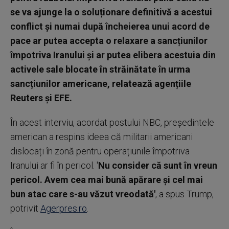
se va ajunge la o soluționare definitivă a acestui
conflict și numai după încheierea unui acord de
pace ar putea accepta o relaxare a sancțiunilor
împotriva Iranului și ar putea elibera acestuia din
activele sale blocate în străinătate în urma
sancțiunilor americane, relatează agențiile
Reuters și EFE.
În acest interviu, acordat postului NBC, președintele
american a respins ideea că militarii americani
dislocați în zonă pentru operațiunile împotriva
Iranului ar fi în pericol. '
Nu consider că sunt în vreun
pericol. Avem cea mai bună apărare și cel mai
bun atac care s-au văzut vreodată'
, a spus Trump,
potrivit
Agerpres.ro
.