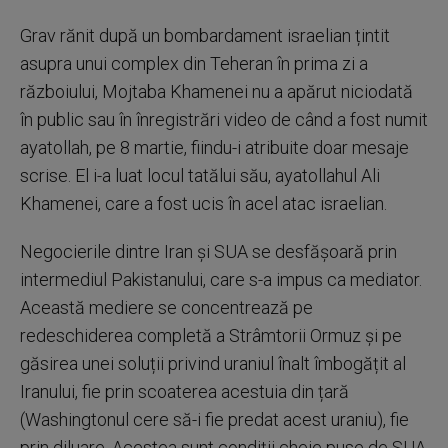
Grav rănit după un bombardament israelian țintit
asupra unui complex din Teheran în prima zi a
războiului, Mojtaba Khamenei nu a apărut niciodată
în public sau în înregistrări video de când a fost numit
ayatollah, pe 8 martie, fiindu-i atribuite doar mesaje
scrise. El i-a luat locul tatălui său, ayatollahul Ali
Khamenei, care a fost ucis în acel atac israelian.
Negocierile dintre Iran și SUA se desfășoară prin
intermediul Pakistanului, care s-a impus ca mediator.
Această mediere se concentrează pe
redeschiderea completă a Strâmtorii Ormuz și pe
găsirea unei soluții privind uraniul înalt îmbogățit al
Iranului, fie prin scoaterea acestuia din țară
(Washingtonul cere să-i fie predat acest uraniu), fie
prin diluare. Acestea sunt condiții cheie puse de SUA