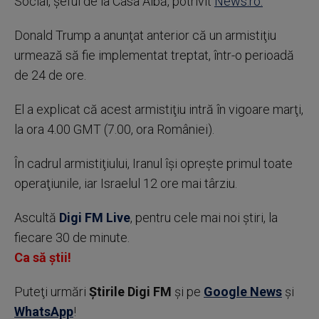
Social, șeful de la Casa Albă, potrivit
News.ro.
Donald Trump a anunţat anterior că un armistiţiu
urmează să fie implementat treptat, într-o perioadă
de 24 de ore.
El a explicat că acest armistiţiu intră în vigoare marţi,
la ora 4.00 GMT (7.00, ora României).
În cadrul armistiţiului, Iranul îşi opreşte primul toate
operaţiunile, iar Israelul 12 ore mai târziu.
Ascultă
Digi FM Live
, pentru cele mai noi știri, la
fiecare 30 de minute.
Ca să știi!
Puteţi urmări
Știrile Digi FM
şi pe
Google News
şi
WhatsApp
!