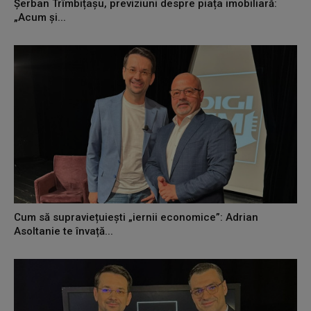
Șerban Trîmbițașu, previziuni despre piața imobiliară:
„Acum și...
Cum să supraviețuiești „iernii economice”: Adrian
Asoltanie te învață...