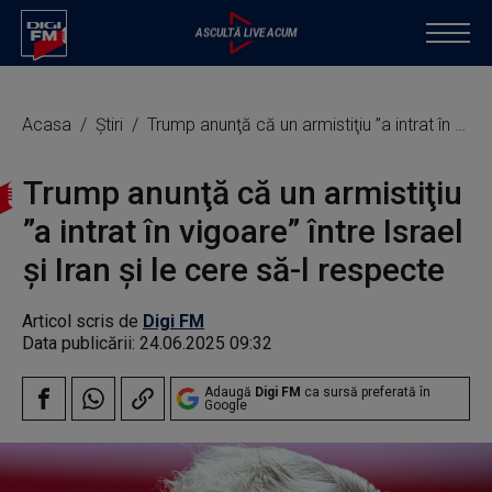
Acasa
Știri
Trump anunţă că un armistiţiu ”a intrat în vigoare” între Israel şi Iran şi le cere să-l respecte
Trump anunţă că un armistiţiu
”a intrat în vigoare” între Israel
şi Iran şi le cere să-l respecte
Articol scris de
Digi FM
Data publicării:
24.06.2025 09:32
Adaugă
Digi FM
ca sursă preferată în
Google