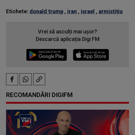
Etichete:
donald trump
,
iran
,
israel
,
armistițiu
Vrei să asculți mai ușor?
Descarcă aplicația Digi FM
RECOMANDĂRI DIGIFM