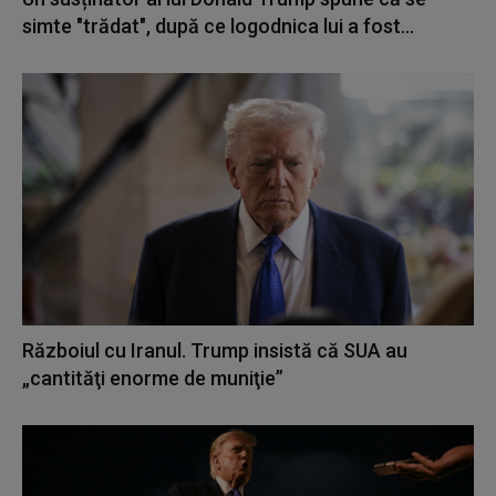
simte "trădat", după ce logodnica lui a fost...
Războiul cu Iranul. Trump insistă că SUA au
„cantităţi enorme de muniţie”