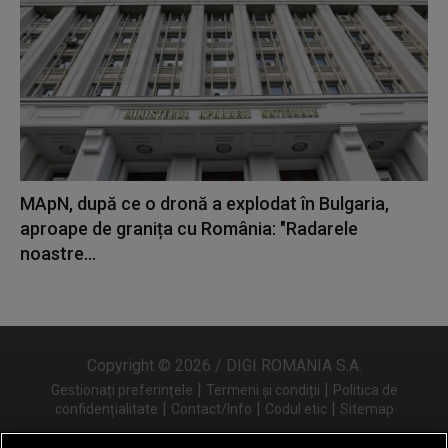
MApN, după ce o dronă a explodat în Bulgaria,
aproape de granița cu România: "Radarele
noastre...
Copyright © 2026 / DIGI ROMANIA S.A.
|
|
Gestionați preferințele
Termeni și condiții
Politica de
|
|
|
confidențialitate
Contact/Info
Codul etic
Sitemap