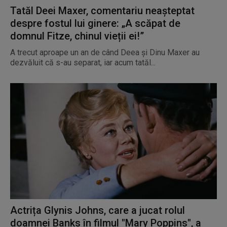
Tatăl Deei Maxer, comentariu neașteptat
despre fostul lui ginere: „A scăpat de
domnul Fitze, chinul vieții ei!”
A trecut aproape un an de când Deea și Dinu Maxer au
dezvăluit că s-au separat, iar acum tatăl...
Actrița Glynis Johns, care a jucat rolul
doamnei Banks în filmul "Mary Poppins", a