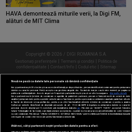
HAVA demontează miturile verii, la Digi FM,
alături de MIT Clima
Copyright © 2026 / DIGI ROMANIA S.A.
|
|
Gestionați preferințele
Termeni și condiții
Politica de
|
|
|
confidențialitate
Contact/Info
Codul etic
Sitemap
Nouă ne pasă ca datele tale personale să rămână confidențiale
Noi și partenerii noștri
31
stocăm și/sau accesăm informații pe dispozitivul dvs., precum identificatorii cookie unici pentru prelucrarea
Urmărește-ne și pe
datelor cu caracter personal. Puteți accepta sau gestiona alegerile dvs. făcând clic mai jos sau în orice moment, pe pagina cu
politica de confidențialitate. Aceste alegeri vor fi raportate partenerilor noștri și nu vă vor afecta navigarea.
Mai multe detalii
Noi si partenerii nostri (retelele de socializare si agentiile de publicitate partenere, precum si furnizorii nostri de servicii de date
analitice) prelucram date pentru a permite website-ului sa functioneze, pentru a personaliza continutul si anunturile publicitare afisate
in functie de interesele si/sau profilul dvs., pentru a va oferi functionalitati aferente retelelor de socializare si pentru a analiza
traficul pe website. Beneficiati de drepturile prevazute de art. 15-22 din GDPR in legatura cu prelucrarea datelor cu caracter
personal. Aceste drepturi pot fi exercitate prin modalitatea indicata
aici
. Prin click pe “ACCEPT TOATE”, acceptati folosirea
tuturor Tehnologiilor de tip Cookie, care implica inclusiv acceptul dvs. cu privire la stocarea/accesarea informatiilor de catre Vendor-ii
cu care colaboram. Prin click pe “VREAU SA MODIFIC SETARILE INDIVIDUAL” puteti schimba preferintele in mod individual, mai putin
cele legate de cookie strict necesare pentru functionarea website-ului.
Atât noi, cât și partenerii noștri prelucrăm datele pentru a oferi:
Utilizarea profilurilor pentru selectarea conținutului personalizat. Măsurarea performanței reclamelor. Stocarea și/sau accesarea