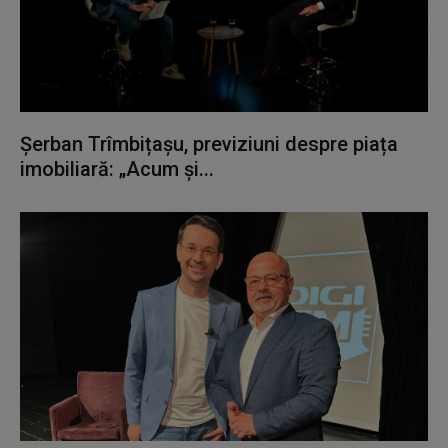
Șerban Trîmbițașu, previziuni despre piața
imobiliară: „Acum și...