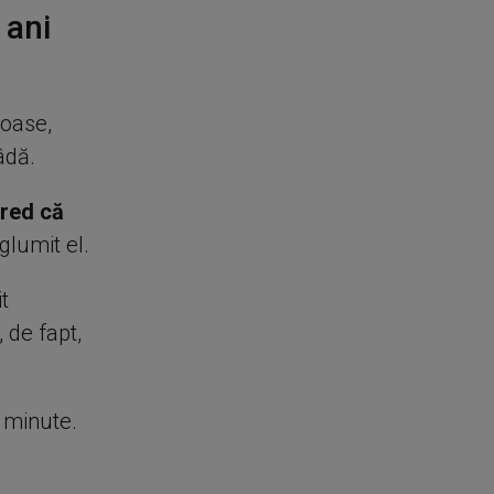
 ani
ioase,
âdă.
red că
glumit el.
t
 de fapt,
e minute.