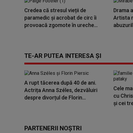
Credea că stresul vieții de
Drama a
paramedic și acrobat de circ îi
Artista
provoacă zgomote în ureche...
abuzuril
TE-AR PUTEA INTERESA ȘI
A rupt tăcerea după 40 de ani.
Cele ma
Actrița Anna Széles, dezvăluiri
cu Chri
despre divorțul de Florin...
și cei tre
PARTENERII NOȘTRI