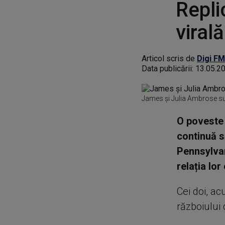
Repli
virală
Articol scris de
Digi FM
Data publicării:
13.05.2
James și Julia Ambrose su
O poveste 
continuă s
Pennsylvan
relația lor
Cei doi, a
războiului 