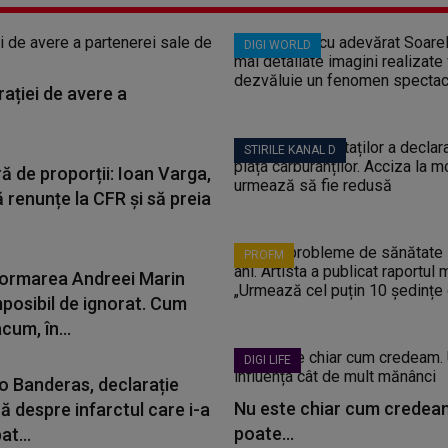
DIGI WORLD
ației de avere a
STIRILE KANAL D
ă de proporții: Ioan Varga,
 renunțe la CFR și să preia
PROFM
ormarea Andreei Marin
mposibil de ignorat. Cum
cum, în...
DIGI LIFE
o Banderas, declarație
Nu este chiar cum credeam
ă despre infarctul care i-a
poate...
t...