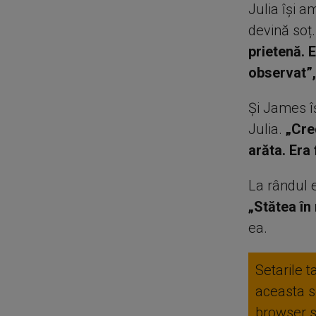
Julia își a
devină soț
prietenă. E
observat”,
Și James î
Julia.
„Cred
arăta. Era
La rândul 
„Stătea în
ea.
Setarile t
aceasta se
browser 