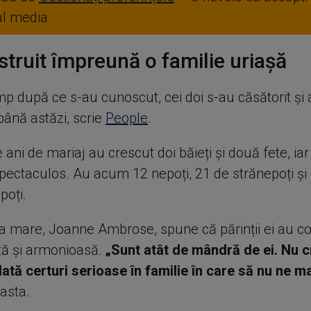
ial media
truit împreună o familie uriașă
imp după ce s-au cunoscut, cei doi s-au căsătorit ș
ână astăzi, scrie
People
.
e ani de mariaj au crescut doi băieți și două fete, iar
pectaculos. Au acum 12 nepoți, 21 de strănepoți și 
poți.
ea mare, Joanne Ambrose, spune că părinții ei au co
ită și armonioasă.
„Sunt atât de mândră de ei. Nu 
ată certuri serioase în familie în care să nu ne m
asta.