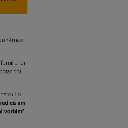
i au rămas
 familia lor
chiar doi
nstruit o
cred că am
ai vorbim”
,