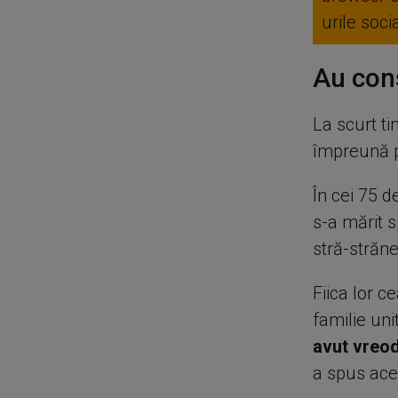
urile soc
Au cons
La scurt t
împreună p
În cei 75 d
s-a mărit s
stră-străne
Fiica lor c
familie un
avut vreod
a spus ace