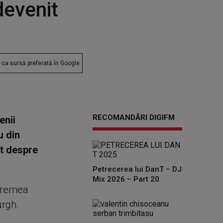
devenit
ca sursă preferată în Google
RECOMANDĂRI DIGIFM
enii
u din
it despre
Petrecerea lui DanT – DJ
Mix 2026 – Part 20
 vremea
urgh.