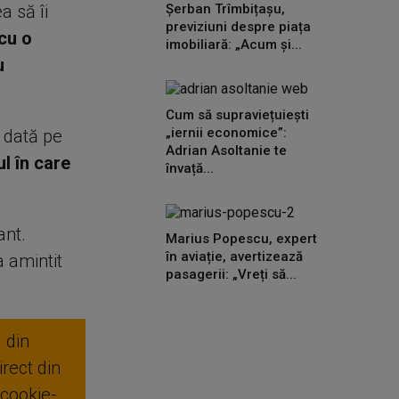
a să îi
Șerban Trîmbițașu,
previziuni despre piața
cu o
imobiliară: „Acum și...
u
Cum să supraviețuiești
„iernii economice”:
 dată pe
Adrian Asoltanie te
l în care
învață...
ant.
Marius Popescu, expert
în aviație, avertizează
-a amintit
pasagerii: „Vreți să...
 din
rect din
 cookie-