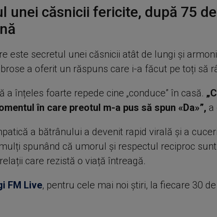
l unei căsnicii fericite, după 75 de
nă
re este secretul unei căsnicii atât de lungi și armon
ose a oferit un răspuns care i-a făcut pe toți să r
ă a înțeles foarte repede cine „conduce” în casă.
„C
omentul în care preotul m-a pus să spun «Da»”,
a 
patică a bătrânului a devenit rapid virală și a cuceri
 mulți spunând că umorul și respectul reciproc sunt,
relații care rezistă o viață întreagă.
gi FM Live
, pentru cele mai noi știri, la fiecare 30 d