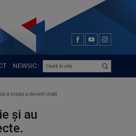
CT
NEWSIC
să a soțului a devenit virală
ie și au
ecte.