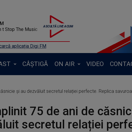
FM
 t Stop The Music
arcă aplicația Digi FM
AST
CÂȘTIGĂ
ON AIR
VIDEO
CONTA
căsnicie și au dezvăluit secretul relației perfecte. Replica savuroa
plinit 75 de ani de căsnic
luit secretul relației perf