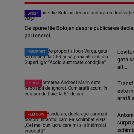
DIGI24
Ce spune Ilie Bolojan despre publicarea declar
partenerei...
Lovitur
DIGISPORT
gata să
alt...
Transf
PEROZ
este i
arată a
Antoni
FILM NOW
surpriz
schimba