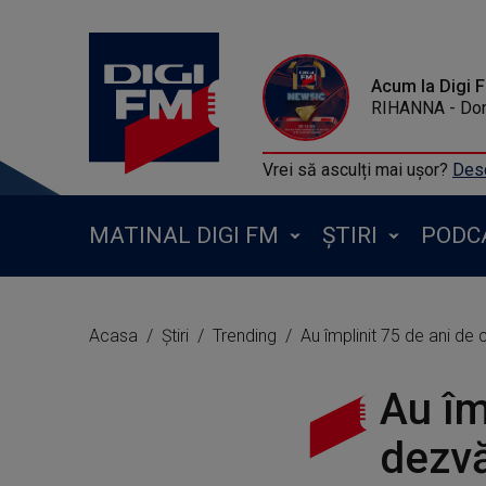
Acum la Digi 
RIHANNA - Don
Vrei să asculți mai ușor?
Desc
MATINAL DIGI FM
ȘTIRI
PODC
Acasa
Știri
Trending
Au împlinit 75 de ani de 
Au îm
dezvă