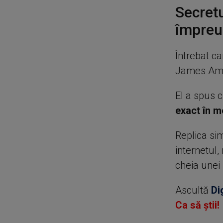
Secretu
împreu
Întrebat ca
James Ambr
El a spus c
exact în m
Replica sim
internetul,
cheia unei 
Ascultă
Di
Ca să știi!