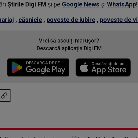
ări
Știrile Digi FM
şi pe
Google News
şi
WhatsApp
!
ariaj
,
căsnicie
,
poveste de iubire
,
poveste de vi
Vrei să asculți mai ușor?
Descarcă aplicația Digi FM