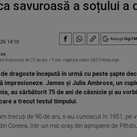
ca savuroasă a soțului a 
Adaugă
Digi FM
026 14:10
nt împreună de 75 de ani. / Foto: captură video CBS Pittsburgh
de dragoste începută în urmă cu peste șapte dec
ă impresioneze. James și Julia Ambrose, un cupl
ia, au sărbătorit 75 de ani de căsnicie și au vorb
 care a trecut testul timpului.
cum trecuți de 90 de ani, s-au cunoscut în 1951, pe
din Coreea, într-un mic oraș din apropiere de Pittsb