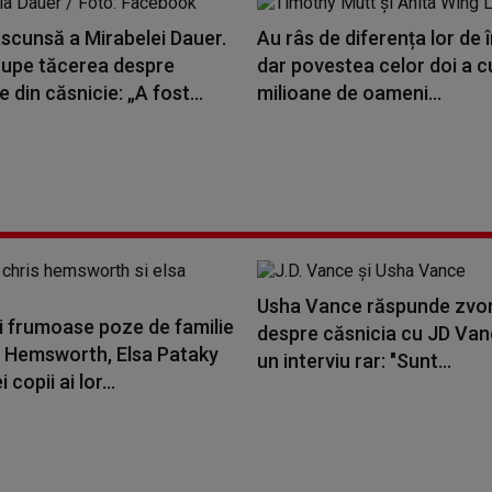
scunsă a Mirabelei Dauer.
Au râs de diferența lor de î
 rupe tăcerea despre
dar povestea celor doi a c
e din căsnicie: „A fost...
milioane de oameni...
Usha Vance răspunde zvon
i frumoase poze de familie
despre căsnicia cu JD Vanc
s Hemsworth, Elsa Pataky
un interviu rar: "Sunt...
i copii ai lor...