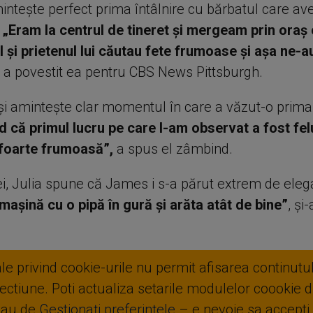
mintește perfect prima întâlnire cu bărbatul care ave
.
„Eram la centrul de tineret și mergeam prin oraș 
l și prietenul lui căutau fete frumoase și așa ne-a
a povestit ea pentru CBS News Pittsburgh.
și amintește clar momentul în care a văzut-o prima
 că primul lucru pe care l-am observat a fost felu
 foarte frumoasă”,
a spus el zâmbind.
ei, Julia spune că James i s-a părut extrem de eleg
 mașină cu o pipă în gură și arăta atât de bine”
, și
ale privind cookie-urile nu permit afisarea continutul
ctiune. Poti actualiza setarile modulelor coookie di
sau de
Gestionați preferințele
– e nevoie sa accepti