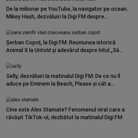
De la milionar pe YouTube, la navigator pe ocean.
Mikey Hash, dezvăluiri la Digi FM despre...
Șerban Copoț, la Digi FM: Reuniunea istorică
Animal X la Untold și adevărul despre hitul „Să...
Selly, dezvăluiri la matinalul Digi FM: De ce nu îl
aduce pe Eminem la Beach, Please și cât a...
Cine este Alex Stamate? Fenomenul viral care a
răvășit TikTok-ul, dezbătut la matinalul Digi FM