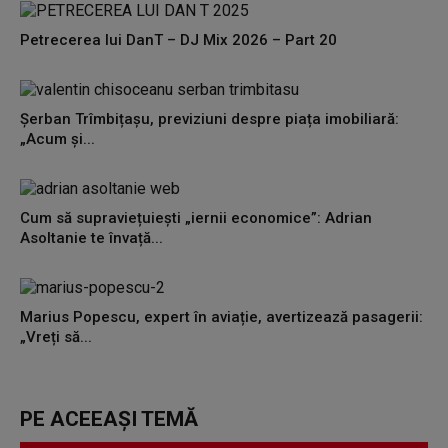
Petrecerea lui DanT – DJ Mix 2026 – Part 20
Șerban Trîmbițașu, previziuni despre piața imobiliară:
„Acum și...
Cum să supraviețuiești „iernii economice”: Adrian
Asoltanie te învață...
Marius Popescu, expert în aviație, avertizează pasagerii:
„Vreți să...
PE ACEEAȘI TEMĂ