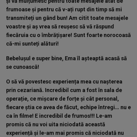
și vă mulțumesc pentru toate mesajele atât de
frumoase și pentru că v-ați rupt din timp să mi
transmiteți un gând bun! Am citit toate mesajele
voastre și aș vrea să reușesc să vă răspund
fiecăruia cu o îmbrățișare! Sunt foarte norocoasă
că-mi sunteți alături!
Bebelușul e super bine, Ema îl așteaptă acasă să
se cunoască!
O să vă povestesc experiența mea cu nașterea
prin cezariană. Incredibil cum a fost în sala de
operație, ce mișcare de forțe și cât personal,
fiecare știa ce avea de făcut, echipe întregi… nu e
ca în filme! E incredibil de frumos!!! Le-am
promis că nu voi uita niciodată această
experiență și le-am mai promis că niciodată nu