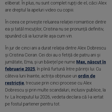
eliberat. În plus, nu sunt complet rupți de el, căci Alex
are dreptul la apeluri video cu copiii.
În ceea ce privește reluarea relației romantice dintre
ea și tatăl micuților, Cristina nu se pronunță definitiv,
spunând că ia lucrurile așa cum vin.
În jur de cinci ani a durat relația dintre Alex Dobrescu
și Cristina Cioran. Cei doi au o fetiță de patru ani și
jumătate, Ema, și un băiețel pe nume
Max, născut în
februarie 2025
, în plină furtună între părinții lui. Cu
câteva luni înainte, actrița obținuse un
ordin de
restricție
, trecuse prin cinci procese cu Alex
Dobrescu și prin multe scandaluri, inclusiv publice, la
tv. La începutul lui 2026, vedeta declara că l-a iertat
pe fostul partener pentru tot.