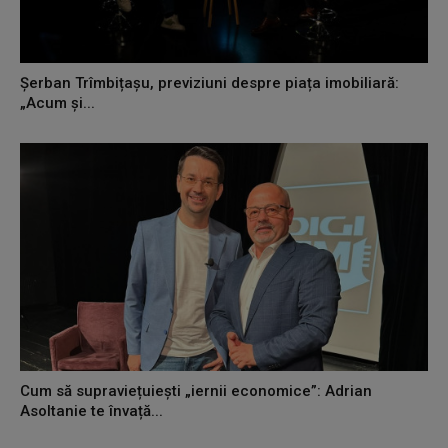
Șerban Trîmbițașu, previziuni despre piața imobiliară:
„Acum și...
Cum să supraviețuiești „iernii economice”: Adrian
Asoltanie te învață...