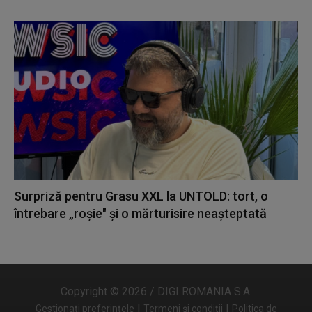
Surpriză pentru Grasu XXL la UNTOLD: tort, o
întrebare „roșie" și o mărturisire neașteptată
Copyright © 2026 / DIGI ROMANIA S.A.
|
|
Gestionați preferințele
Termeni și condiții
Politica de