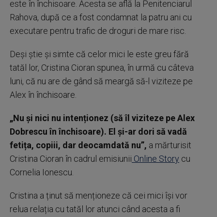
este în închisoare. Acesta se află la Penitenciarul
Rahova, după ce a fost condamnat la patru ani cu
executare pentru trafic de droguri de mare risc.
Deși știe și simte că celor mici le este greu fără
tatăl lor, Cristina Cioran spunea, în urmă cu câteva
luni, că nu are de gând să meargă să-l viziteze pe
Alex în închisoare.
„Nu și nici nu intenționez (să îl viziteze pe Alex
Dobrescu în închisoare). El și-ar dori să vadă
fetița, copiii, dar deocamdată nu”,
a mărturisit
Cristina Cioran în cadrul emisiunii
Online Story
cu
Cornelia Ionescu.
Cristina a ținut să menționeze că cei mici își vor
relua relația cu tatăl lor atunci când acesta a fi