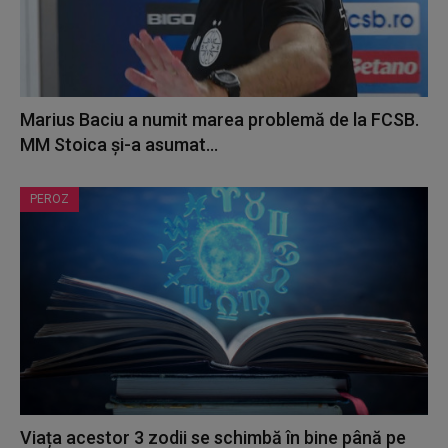
Marius Baciu a numit marea problemă de la FCSB.
MM Stoica și-a asumat...
PEROZ
Viața acestor 3 zodii se schimbă în bine până pe