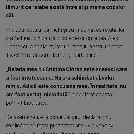
lămurit ce relație există între el și mama copiilor
săi.
În ciuda faptului că mulți și-au imaginat că relația lor
s-a încheiat din cauza problemelor cu legea, Alex
Dobrescu a declarat, într-un interviu pentru un post
TV, că între ei lucrurile merg foarte bine.
„Relația mea cu Cristina Cioran este aceeași care
a fost întotdeauna. Nu s-a schimbat absolut
nimic. Adică este concubina mea. În realitate, nu
am fost certați niciodată”
, a declarat acesta,
potrivit
Libertatea
.
De asemenea, el a continuat șirul declarațiilor,
explicând că fosta prezentatoare TV a venit să-l
viziteze destul de des:
„A venit aproape