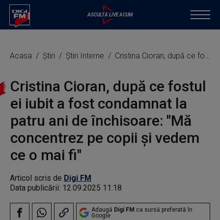
Acasa
Știri
Știri Interne
Cristina Cioran, după ce fostul ei iubit a fost condamnat la patru ani de închisoare: "Mă concentrez pe copii și vedem ce o mai fi"
Cristina Cioran, după ce fostul
ei iubit a fost condamnat la
patru ani de închisoare: "Mă
concentrez pe copii și vedem
ce o mai fi"
Articol scris de
Digi FM
Data publicării:
12.09.2025 11:18
Adaugă
Digi FM
ca sursă preferată în
Google