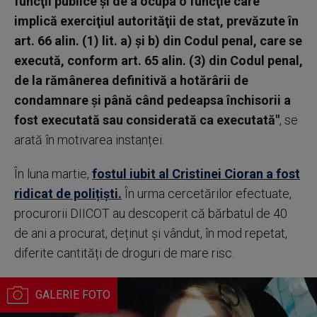
funcţii publice şi de a ocupa o funcţie care
implică exerciţiul autorităţii de stat, prevăzute în
art. 66 alin. (1) lit. a) şi b) din Codul penal, care se
execută, conform art. 65 alin. (3) din Codul penal,
de la rămânerea definitivă a hotărârii de
condamnare şi până când pedeapsa închisorii a
fost executată sau considerată ca executată"
, se
arată în motivarea instanței.
În luna martie,
fostul iubit al Cristinei Cioran a fost
ridicat de polițiști.
În urma cercetărilor efectuate,
procurorii DIICOT au descoperit că bărbatul de 40
de ani a procurat, deținut și vândut, în mod repetat,
diferite cantități de droguri de mare risc.