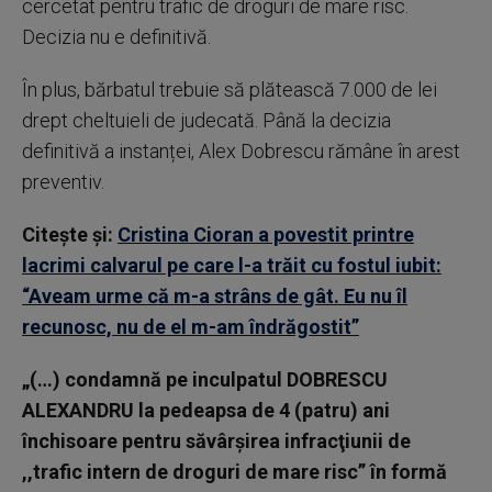
cercetat pentru trafic de droguri de mare risc.
Decizia nu e definitivă.
În plus, bărbatul trebuie să plătească 7.000 de lei
drept cheltuieli de judecată. Până la decizia
definitivă a instanței, Alex Dobrescu rămâne în arest
preventiv.
Citește și:
Cristina Cioran a povestit printre
lacrimi calvarul pe care l-a trăit cu fostul iubit:
“Aveam urme că m-a strâns de gât. Eu nu îl
recunosc, nu de el m-am îndrăgostit”
„(…) condamnă pe inculpatul DOBRESCU
ALEXANDRU la pedeapsa de 4 (patru) ani
închisoare pentru săvârşirea infracţiunii de
,,trafic intern de droguri de mare risc” în formă