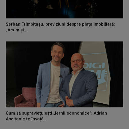
Șerban Trîmbițașu, previziuni despre piața imobiliară:
„Acum și...
Cum să supraviețuiești „iernii economice”: Adrian
Asoltanie te învață...