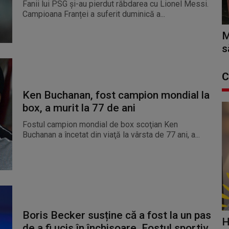
Fanii lui PSG și-au pierdut răbdarea cu Lionel Messi.
Campioana Franței a suferit duminică a...
M
s
C
Ken Buchanan, fost campion mondial la
box, a murit la 77 de ani
Fostul campion mondial de box scoţian Ken
Buchanan a încetat din viaţă la vârsta de 77 ani, a...
Boris Becker susține că a fost la un pas
H
de a fi ucis în închisoare. Fostul sportiv