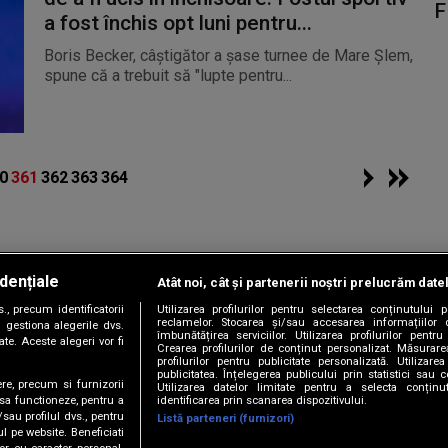
F
a fost închis opt luni pentru...
Boris Becker, câștigător a șase turnee de Mare Șlem,
spune că a trebuit să "lupte pentru...
0
361
362
363
364
dențiale
Atât noi, cât și partenerii noștri prelucrăm date
Copyright © 2026 / DIGI ROMANIA S.A.
, precum identificatorii
Utilizarea profilurilor pentru selectarea conținutului
|
|
|
|
țele
Termeni și condiții
Politica de confidențialitate
Contact/Info
C
reclamelor. Stocarea și/sau accesarea informațiilor 
 gestiona alegerile dvs.
îmbunătățirea serviciilor. Utilizarea profilurilor pentru
te. Aceste alegeri vor fi
Crearea profilurilor de conținut personalizat. Măsurar
profilurilor pentru publicitate personalizată. Utiliza
publicitatea. Înțelegerea publicului prin statistici sau 
ere, precum si furnizorii
Utilizarea datelor limitate pentru a selecta conțin
Urmărește-ne și pe
identificarea prin scanarea dispozitivului.
 sa functioneze, pentru a
/sau profilul dvs., pentru
Listă parteneri (furnizori)
ul pe website. Beneficiati