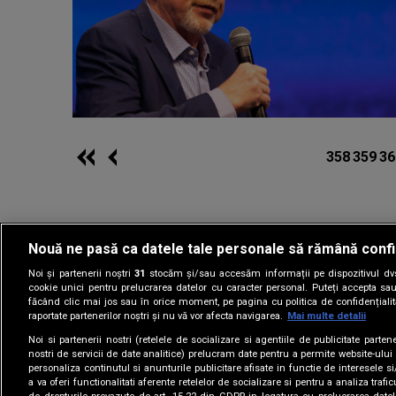
358
359
36
Nouă ne pasă ca datele tale personale să rămână confi
Noi și partenerii noștri
31
stocăm și/sau accesăm informații pe dispozitivul dvs.
Gestionați preferin
cookie unici pentru prelucrarea datelor cu caracter personal. Puteți accepta sau
făcând clic mai jos sau în orice moment, pe pagina cu politica de confidențialita
raportate partenerilor noștri și nu vă vor afecta navigarea.
Mai multe detalii
Noi si partenerii nostri (retelele de socializare si agentiile de publicitate parten
nostri de servicii de date analitice) prelucram date pentru a permite website-ului
personaliza continutul si anunturile publicitare afisate in functie de interesele si
a va oferi functionalitati aferente retelelor de socializare si pentru a analiza trafic