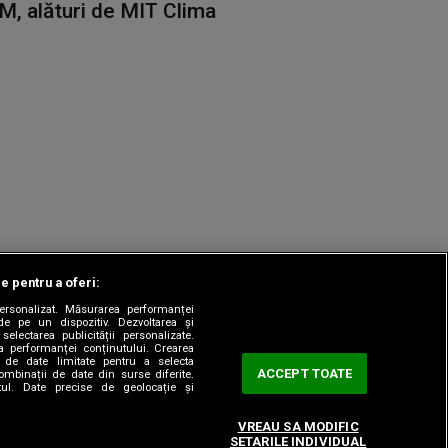
M, alături de MIT Clima
le pentru a oferi:
 personalizat. Măsurarea performanței
|
odul etic
Sitemap
de pe un dispozitiv. Dezvoltarea și
 selectarea publicității personalizate.
ea performanței conținutului. Crearea
rea de date limitate pentru a selecta
ACCEPT TOATE
combinații de date din surse diferite.
utul. Date precise de geolocație și
VREAU SA MODIFIC
SETARILE INDIVIDUAL