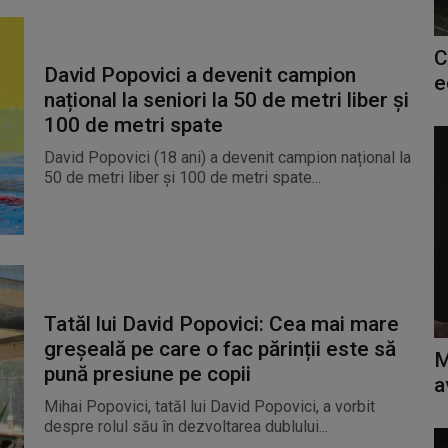
C
David Popovici a devenit campion
e
național la seniori la 50 de metri liber și
100 de metri spate
David Popovici (18 ani) a devenit campion național la
50 de metri liber și 100 de metri spate...
Tatăl lui David Popovici: Cea mai mare
greșeală pe care o fac părinții este să
M
pună presiune pe copii
a
Mihai Popovici, tatăl lui David Popovici, a vorbit
despre rolul său în dezvoltarea dublului...