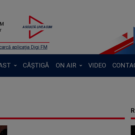
FM
r
arcă aplicația Digi FM
AST
CÂȘTIGĂ
ON AIR
VIDEO
CONTA
R