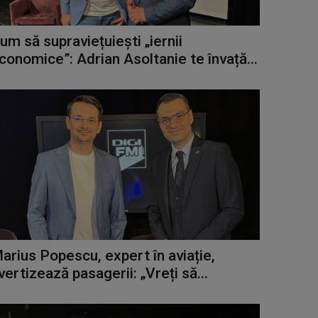
um să supraviețuiești „iernii
conomice”: Adrian Asoltanie te învață...
arius Popescu, expert în aviație,
vertizează pasagerii: „Vreți să...