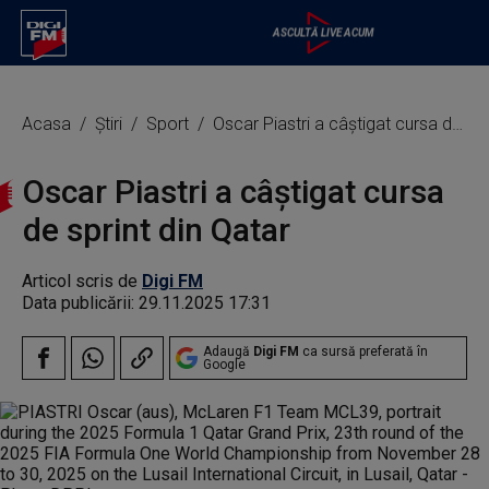
Acasa
Știri
Sport
Oscar Piastri a câştigat cursa de sprint din Qatar
Oscar Piastri a câştigat cursa
de sprint din Qatar
Articol scris de
Digi FM
Data publicării:
29.11.2025 17:31
Adaugă
Digi FM
ca sursă preferată în
Google