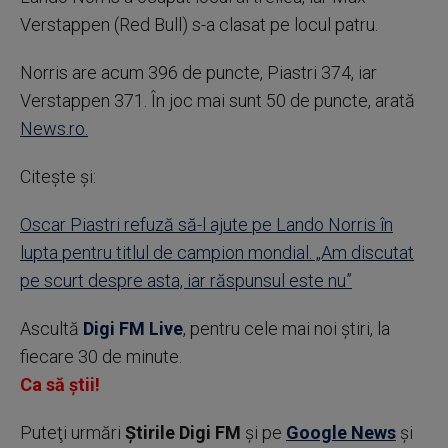
Verstappen (Red Bull) s-a clasat pe locul patru.
Norris are acum 396 de puncte, Piastri 374, iar
Verstappen 371. În joc mai sunt 50 de puncte, arată
News.ro.
Citește și:
Oscar Piastri refuză să-l ajute pe Lando Norris în
lupta pentru titlul de campion mondial. „Am discutat
pe scurt despre asta, iar răspunsul este nu”
Ascultă
Digi FM Live
, pentru cele mai noi știri, la
fiecare 30 de minute.
Ca să știi!
Puteţi urmări
Știrile Digi FM
şi pe
Google News
şi