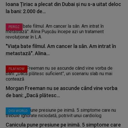
Ioana Țiriac a plecat din Dubai și nu s-a uitat deloc
la bani: 2.000 de...
PEROZ
"Viața bate filmul. Am cancer la sân. Am intrat în
metastază". Alina...
FILM NOW
Morgan Freeman nu se ascunde când vine vorba
de bani: „Dacă plătesc...
DIGI WORLD
Canicula pune presiune pe inimă. 5 simptome care