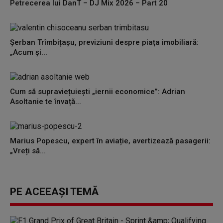
Petrecerea lui DanT – DJ Mix 2026 – Part 20
Șerban Trîmbițașu, previziuni despre piața imobiliară:
„Acum și...
Cum să supraviețuiești „iernii economice”: Adrian
Asoltanie te învață...
Marius Popescu, expert în aviație, avertizează pasagerii:
„Vreți să...
PE ACEEAȘI TEMĂ