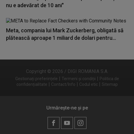
nu e adevărat de 10 ani"
Meta, compania lui Mark Zuckerberg, obligată să
plătească aproape 1 miliard de dolari pentru...
Copyright © 2026 / DIGI ROMANIA S.A.
|
|
Gestionați preferințele
Termeni și condiții
Politica de
|
|
|
confidențialitate
Contact/Info
Codul etic
Sitemap
Urmărește-ne și pe