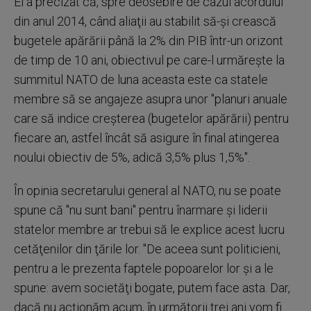
El a precizat că, spre deosebire de cazul acordului
din anul 2014, când aliaţii au stabilit să-şi crească
bugetele apărării până la 2% din PIB într-un orizont
de timp de 10 ani, obiectivul pe care-l urmăreşte la
summitul NATO de luna aceasta este ca statele
membre să se angajeze asupra unor "planuri anuale
care să indice creşterea (bugetelor apărării) pentru
fiecare an, astfel încât să asigure în final atingerea
noului obiectiv de 5%, adică 3,5% plus 1,5%".
În opinia secretarului general al NATO, nu se poate
spune că "nu sunt bani" pentru înarmare şi liderii
statelor membre ar trebui să le explice acest lucru
cetăţenilor din ţările lor. "De aceea sunt politicieni,
pentru a le prezenta faptele popoarelor lor şi a le
spune: avem societăţi bogate, putem face asta. Dar,
dacă nu acţionăm acum, în următorii trei ani vom fi