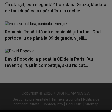
"În sfârșit, ești elegantă!" Loredana Groza, lăudată
de fani după ce a apărut într-o rochie...
România, împărțită între caniculă și furtuni. Cod
portocaliu de până la 39 de grade, vijelii...
David Popovici a plecat la CE de la Paris: "Au
revenit şi ruşii în competiţie, s-au ridicat...
Copyright © 2026 / DIGI ROMANIA S.A.
|
|
Gestionați preferințele
Termeni și condiții
Politica de
|
|
|
confidențialitate
Contact/Info
Codul etic
Sitemap