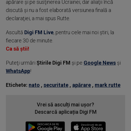
apărare şi pe susţinerea Ucrainei, dar aliaţii încă
discută şi nu a fost elaborată versiunea finală a
declaraţiei, a mai spus Rutte.
Ascultă
Digi FM Live
, pentru cele mai noi știri, la
fiecare 30 de minute.
Ca să știi!
Puteţi urmări
Știrile Digi FM
şi pe
Google News
şi
WhatsApp
!
Etichete:
nato
,
securitate
,
apărare
,
mark rutte
Vrei să asculți mai ușor?
Descarcă aplicația Digi FM