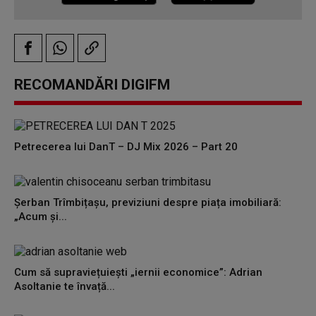
RECOMANDĂRI DIGIFM
Petrecerea lui DanT – DJ Mix 2026 – Part 20
Șerban Trîmbițașu, previziuni despre piața imobiliară:
„Acum și...
Cum să supraviețuiești „iernii economice”: Adrian
Asoltanie te învață...