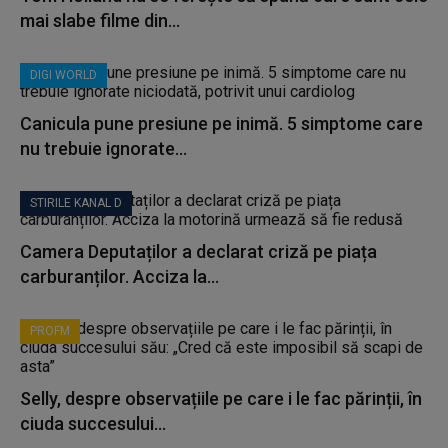
mai slabe filme din...
DIGI WORLD
Canicula pune presiune pe inimă. 5 simptome care
nu trebuie ignorate...
STIRILE KANAL D
Camera Deputaților a declarat criză pe piața
carburanților. Acciza la...
PROFM
Selly, despre observațiile pe care i le fac părinții, în
ciuda succesului...