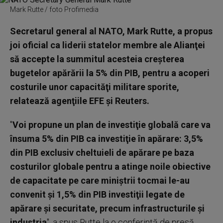
Mark Rutte / foto Profimedia
Secretarul general al NATO, Mark Rutte, a propus
joi oficial ca liderii statelor membre ale Alianţei
să accepte la summitul acesteia creşterea
bugetelor apărării la 5% din PIB, pentru a acoperi
costurile unor capacităţi militare sporite,
relatează agenţiile EFE şi Reuters.
"
Voi propune un plan de investiţie globală care va
însuma 5% din PIB ca investiţie în apărare: 3,5%
din PIB exclusiv cheltuieli de apărare pe baza
costurilor globale pentru a atinge noile obiective
de capacitate pe care miniştrii tocmai le-au
convenit şi 1,5% din PIB investiţii legate de
apărare şi securitate, precum infrastructurile şi
industria
", a spus Rutte la o conferinţă de presă