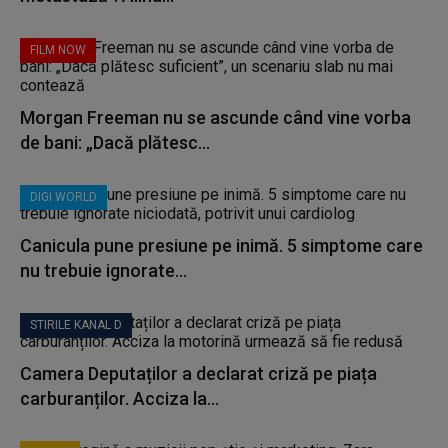
FILM NOW
Morgan Freeman nu se ascunde când vine vorba
de bani: „Dacă plătesc...
DIGI WORLD
Canicula pune presiune pe inimă. 5 simptome care
nu trebuie ignorate...
STIRILE KANAL D
Camera Deputaților a declarat criză pe piața
carburanților. Acciza la...