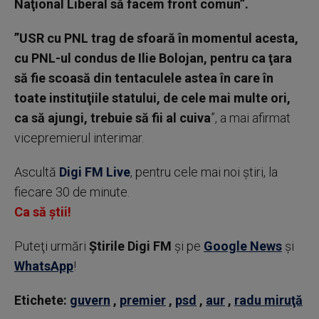
Naţional Liberal să facem front comun”.
”USR cu PNL trag de sfoară în momentul acesta,
cu PNL-ul condus de Ilie Bolojan, pentru ca ţara
să fie scoasă din tentaculele astea în care în
toate instituţiile statului, de cele mai multe ori,
ca să ajungi, trebuie să fii al cuiva
”, a mai afirmat
vicepremierul interimar.
Ascultă
Digi FM Live
, pentru cele mai noi știri, la
fiecare 30 de minute.
Ca să știi!
Puteţi urmări
Știrile Digi FM
şi pe
Google News
şi
WhatsApp
!
Etichete:
guvern
,
premier
,
psd
,
aur
,
radu miruţă