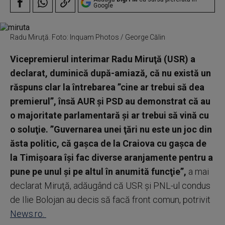
Google
Radu Miruţă. Foto: Inquam Photos / George Călin
Vicepremierul interimar Radu Miruţă (USR) a
declarat, duminică după-amiază, că nu există un
răspuns clar la întrebarea ”cine ar trebui să dea
premierul”, însă AUR şi PSD au demonstrat că au
o majoritate parlamentară şi ar trebui să vină cu
o soluţie. ”Guvernarea unei ţări nu este un joc din
ăsta politic, că gaşca de la Craiova cu gaşca de
la Timişoara îşi fac diverse aranjamente pentru a
pune pe unul şi pe altul în anumită funcţie”,
a mai
declarat Miruţă, adăugând că USR şi PNL-ul condus
de Ilie Bolojan au decis să facă front comun, potrivit
News.ro.