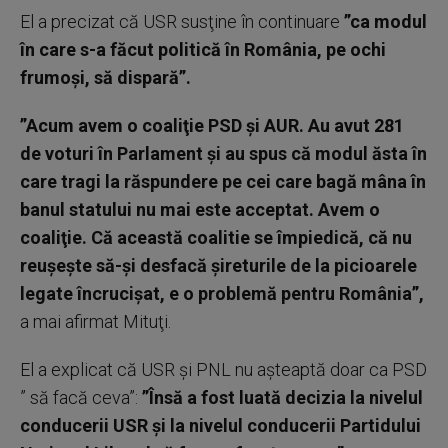
El a precizat că USR susţine în continuare
”ca modul
în care s-a făcut politică în România, pe ochi
frumoşi, să dispară”.
”Acum avem o coaliţie PSD şi AUR. Au avut 281
de voturi în Parlament şi au spus că modul ăsta în
care tragi la răspundere pe cei care bagă mâna în
banul statului nu mai este acceptat. Avem o
coaliţie. Că această coalitie se împiedică, că nu
reuşeşte să-şi desfacă şireturile de la picioarele
legate încrucişat, e o problemă pentru România”,
a mai afirmat Mituţi.
El a explicat că USR şi PNL nu aşteaptă doar ca PSD
” să facă ceva”:
”Însă a fost luată decizia la nivelul
conducerii USR şi la nivelul conducerii Partidului