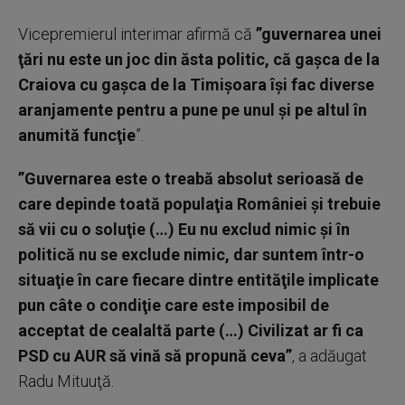
Vicepremierul interimar afirmă că
”guvernarea unei
ţări nu este un joc din ăsta politic, că gaşca de la
Craiova cu gaşca de la Timişoara îşi fac diverse
aranjamente pentru a pune pe unul şi pe altul în
anumită funcţie
”.
”Guvernarea este o treabă absolut serioasă de
care depinde toată populaţia României şi trebuie
să vii cu o soluţie (…) Eu nu exclud nimic şi în
politică nu se exclude nimic, dar suntem într-o
situaţie în care fiecare dintre entităţile implicate
pun câte o condiţie care este imposibil de
acceptat de cealaltă parte (…) Civilizat ar fi ca
PSD cu AUR să vină să propună ceva”
, a adăugat
Radu Mituuţă.