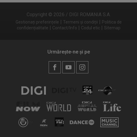
Copyright © 2026 / DIGI ROMANIA S.A.
|
|
Gestionați preferințele
Termeni și condiții
Politica de
|
|
|
confidențialitate
Contact/Info
Codul etic
Sitemap
Urmărește-ne și pe