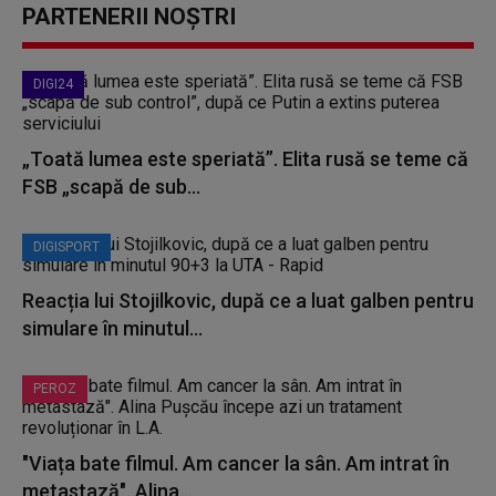
PARTENERII NOȘTRI
DIGI24
„Toată lumea este speriată”. Elita rusă se teme că
FSB „scapă de sub...
DIGISPORT
Reacția lui Stojilkovic, după ce a luat galben pentru
simulare în minutul...
PEROZ
"Viața bate filmul. Am cancer la sân. Am intrat în
metastază". Alina...