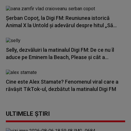
Șerban Copoț, la Digi FM: Reuniunea istorică
Animal X la Untold și adevărul despre hitul „Să...
Selly, dezvăluiri la matinalul Digi FM: De ce nu îl
aduce pe Eminem la Beach, Please și cât a...
Cine este Alex Stamate? Fenomenul viral care a
răvășit TikTok-ul, dezbătut la matinalul Digi FM
ULTIMELE ȘTIRI