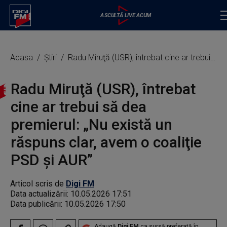
Acasa
Știri
Radu Miruţă (USR), întrebat cine ar trebui să dea premierul: „Nu există un răspuns clar, avem o coaliţie PSD şi AUR”
Radu Miruţă (USR), întrebat
cine ar trebui să dea
premierul: „Nu există un
răspuns clar, avem o coaliţie
PSD şi AUR”
Articol scris de
Digi FM
Data actualizării:
10.05.2026 17:51
Data publicării:
10.05.2026 17:50
Adaugă
Digi FM
ca sursă preferată în