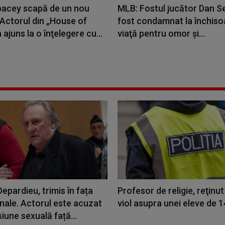
pacey scapă de un nou
MLB: Fostul jucător Dan Se
Actorul din „House of
fost condamnat la închiso
 ajuns la o înţelegere cu...
viaţă pentru omor şi...
epardieu, trimis în fața
Profesor de religie, reţinu
enale. Actorul este acuzat
viol asupra unei eleve de 1
iune sexuală față...