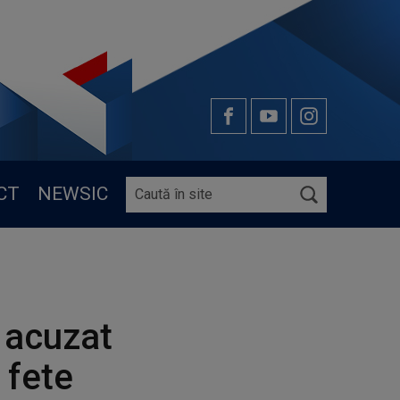
CT
NEWSIC
t acuzat
 fete