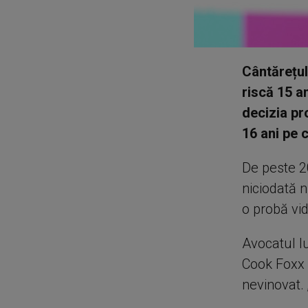
Cântărețul
riscă 15 a
decizia pro
16 ani pe c
De peste 20
niciodată n
o probă vid
Avocatul l
Cook Foxx a
nevinovat.