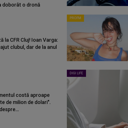
a doborât o dronă
PROFM
ă la CFR Cluj! Ioan Varga:
jut clubul, dar de la anul
DIGI LIFE
mentul costă aproape
e de milion de dolari".
 despre...