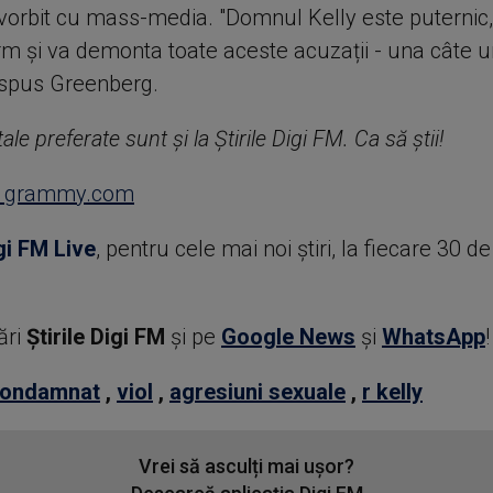
 vorbit cu mass-media. "Domnul Kelly este puternic,
orm și va demonta toate aceste acuzații - una câte 
a spus Greenberg.
ale preferate sunt și la Știrile Digi FM. Ca să știi!
grammy.com
gi FM Live
, pentru cele mai noi știri, la fiecare 30 d
ări
Știrile Digi FM
şi pe
Google News
şi
WhatsApp
!
ondamnat
,
viol
,
agresiuni sexuale
,
r kelly
Vrei să asculți mai ușor?