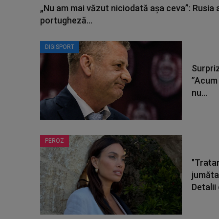
„Nu am mai văzut niciodată așa ceva”: Rusia 
portugheză...
DIGISPORT
Surpriz
”Acum a
nu...
PEROZ
"Trata
jumătat
Detalii