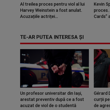
Al treilea proces pentru viol al lui
Kevin S
Harvey Weinstein a fost anulat.
proces. 
Acuzațiile actriței...
Cards” a
TE-AR PUTEA INTERESA ȘI
Un profesor universitar din Iași,
Gérard D
arestat preventiv după ce a fost
curții p
acuzat de viol de o studentă
de agres