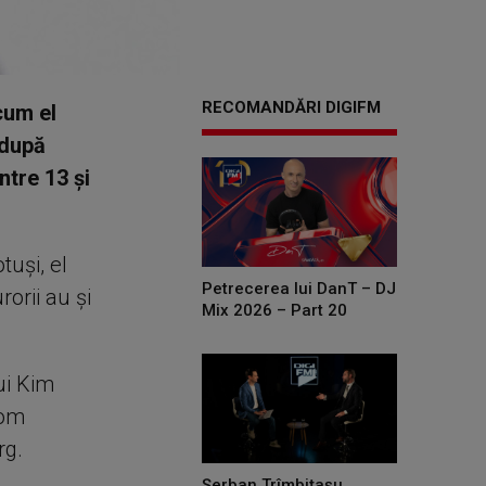
RECOMANDĂRI DIGIFM
cum el
 după
ntre 13 şi
tuși, el
Petrecerea lui DanT – DJ
orii au și
Mix 2026 – Part 20
ui Kim
 om
rg.
Șerban Trîmbițașu,