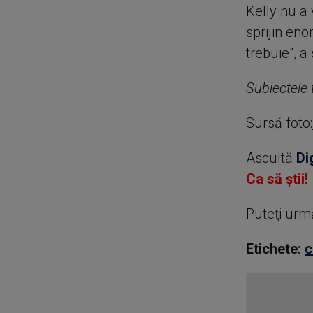
Kelly nu a
sprijin en
trebuie", 
Subiectele t
Sursă foto:
Ascultă
Di
Ca să știi!
Puteţi urm
Etichete:
c