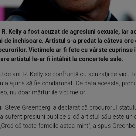
 R. Kelly a fost acuzat de agresiuni sexuale, iar a
ni de închisoare. Artistul s-a predat la câteva ore
curorilor. Victimele ar fi fete cu vârste cuprinse î
are artistul le-ar fi întâlnit la concertele sale.
 de ani, R. Kelly se confruntă cu acuzaţii de viol. To
u a ajuns să fie condamnat. De data aceasta, procur
eo, nu doar mărturiile victimelor.
ui, Steve Greenberg, a declarat că procurorul statul
 suferit presiuni publice și că artistul său este un
 „Cred că toate femeile astea mint”, a spus Greenbe