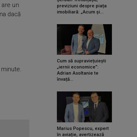
 are un
previziuni despre piața
imobiliară: „Acum și...
una dacă
Cum să supraviețuiești
„iernii economice”:
e minute.
Adrian Asoltanie te
învață...
Marius Popescu, expert
în aviație, avertizează