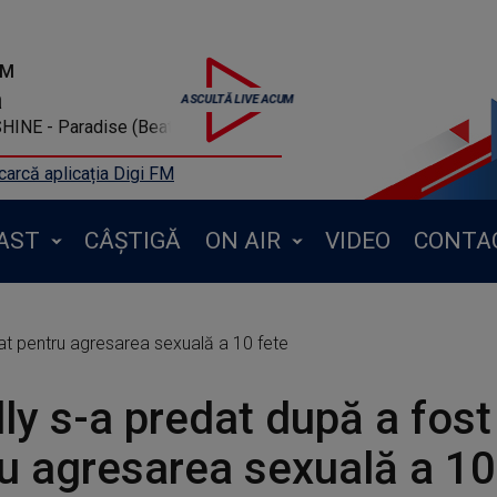
FM
a
Paradise (Beatmix)
arcă aplicația Digi FM
AST
CÂȘTIGĂ
ON AIR
VIDEO
CONTA
zat pentru agresarea sexuală a 10 fete
lly s-a predat după a fos
u agresarea sexuală a 10