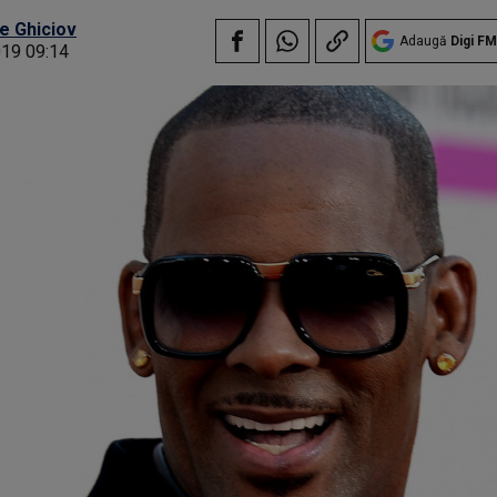
e Ghiciov
Adaugă
Digi FM
019 09:14