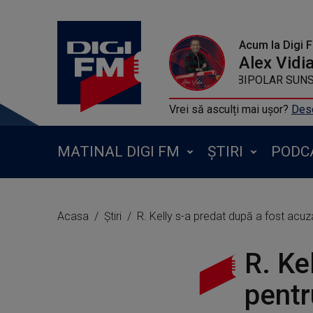
Acum la Digi 
Alex Vidi
DJ SNAKE FEAT BIPOLAR SUNSHINE - 
Vrei să asculți mai ușor?
Desc
MATINAL DIGI FM
ȘTIRI
PODC
Acasa
Știri
R. Kelly s-a predat după a fost acu
R. Ke
pentr