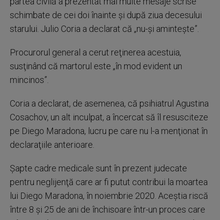
partea civilă a prezentat mai multe mesaje scrise
schimbate de cei doi înainte şi după ziua decesului
starului. Julio Coria a declarat că „nu-şi aminteşte”.
Procurorul general a cerut reţinerea acestuia,
susţinând că martorul este „în mod evident un
mincinos”.
Coria a declarat, de asemenea, că psihiatrul Agustina
Cosachov, un alt inculpat, a încercat să îl resusciteze
pe Diego Maradona, lucru pe care nu l-a menţionat în
declaraţiile anterioare.
Şapte cadre medicale sunt în prezent judecate
pentru neglijenţă care ar fi putut contribui la moartea
lui Diego Maradona, în noiembrie 2020. Aceştia riscă
între 8 şi 25 de ani de închisoare într-un proces care