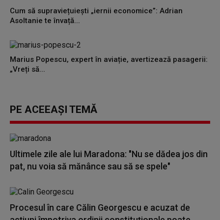
Cum să supraviețuiești „iernii economice”: Adrian
Asoltanie te învață...
Marius Popescu, expert în aviație, avertizează pasagerii:
„Vreți să...
PE ACEEAȘI TEMĂ
Ultimele zile ale lui Maradona: "Nu se dădea jos din
pat, nu voia să mănânce sau să se spele"
Procesul în care Călin Georgescu e acuzat de
acţiuni împotriva ordinii constituţionale poate...