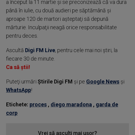
a început la 11 martie şi se preconizează că va dura
până în iulie, cu două audieri pe săptămână şi
aproape 120 de martori aşteptaţi să depună
mărturie. Inculpaţii neagă orice responsabilitate
pentru deces.
Ascultă
Digi FM Live
, pentru cele mai noi știri, la
fiecare 30 de minute.
Ca să știi!
Puteţi urmări
Știrile Digi FM
şi pe
Google News
şi
WhatsApp
!
Etichete:
proces
,
diego maradona
,
garda de
corp
Vrei să asculți mai ușor?