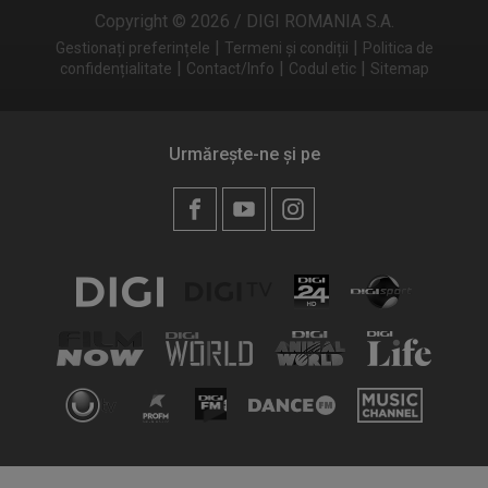
Copyright © 2026 / DIGI ROMANIA S.A.
|
|
Gestionați preferințele
Termeni și condiții
Politica de
|
|
|
confidențialitate
Contact/Info
Codul etic
Sitemap
Urmărește-ne și pe