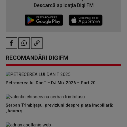
Descarcă aplicația Digi FM
RECOMANDĂRI DIGIFM
Petrecerea lui DanT – DJ Mix 2026 – Part 20
Șerban Trîmbițașu, previziuni despre piața imobiliară:
„Acum și...