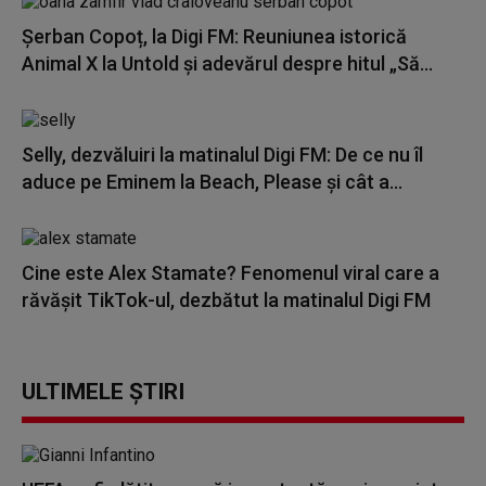
Șerban Copoț, la Digi FM: Reuniunea istorică
Animal X la Untold și adevărul despre hitul „Să...
Selly, dezvăluiri la matinalul Digi FM: De ce nu îl
aduce pe Eminem la Beach, Please și cât a...
Cine este Alex Stamate? Fenomenul viral care a
răvășit TikTok-ul, dezbătut la matinalul Digi FM
ULTIMELE ȘTIRI