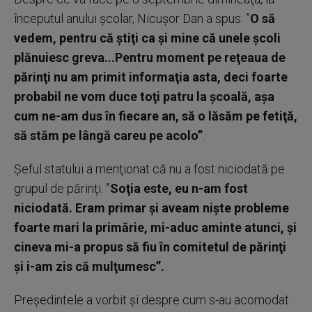
începutul anului şcolar, Nicuşor Dan a spus: ”
O să
vedem, pentru că ştiţi ca şi mine că unele şcoli
plănuiesc greva...Pentru moment pe reţeaua de
părinţi nu am primit informaţia asta, deci foarte
probabil ne vom duce toţi patru la şcoală, aşa
cum ne-am dus în fiecare an, să o lăsăm pe fetiţă,
să stăm pe lângă careu pe acolo”
.
Şeful statului a menţionat că nu a fost niciodată pe
grupul de părinţi. ”
Soţia este, eu n-am fost
niciodată. Eram primar şi aveam nişte probleme
foarte mari la primărie, mi-aduc aminte atunci, şi
cineva mi-a propus să fiu în comitetul de părinţi
şi i-am zis că mulţumesc”.
Preşedintele a vorbit şi despre cum s-au acomodat