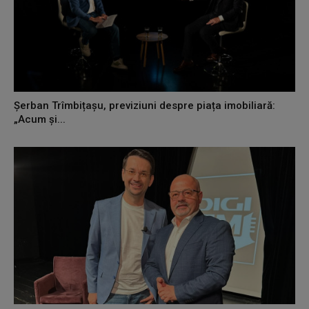
Șerban Trîmbițașu, previziuni despre piața imobiliară:
„Acum și...