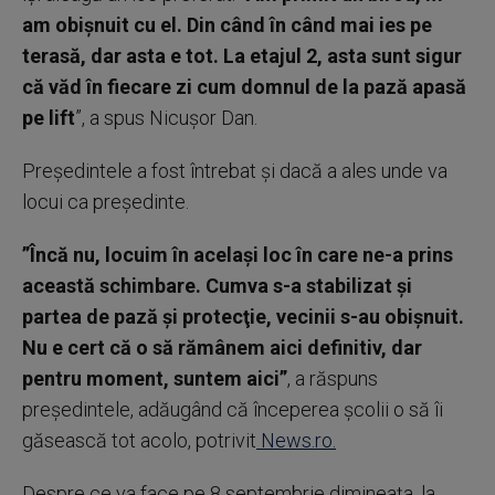
am obişnuit cu el. Din când în când mai ies pe
terasă, dar asta e tot. La etajul 2, asta sunt sigur
că văd în fiecare zi cum domnul de la pază apasă
pe lift
”, a spus Nicuşor Dan.
Preşedintele a fost întrebat şi dacă a ales unde va
locui ca preşedinte.
”Încă nu, locuim în acelaşi loc în care ne-a prins
această schimbare. Cumva s-a stabilizat şi
partea de pază şi protecţie, vecinii s-au obişnuit.
Nu e cert că o să rămânem aici definitiv, dar
pentru moment, suntem aici”
, a răspuns
preşedintele, adăugând că începerea şcolii o să îi
găsească tot acolo, potrivit
News.ro.
Despre ce va face pe 8 septembrie dimineaţa, la