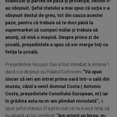
stabilizat şi partea de pază şi protecţie, vecinii s-
au obişnuit. Şeful statului a mai spus că soţia s-a
obişnuit destul de greu, tot din cauza acestei
paze, pentru că trebuie să te duci până la
supermarket să cumperi mălai şi trebuie să
anunţi, să vină o maşină. Despre prima zi de
şcoală, preşedintele a spus că vor merge toţi cu
fetiţa la şcoală.
Preşedintele Nicuşor Dan a fost întrebat la Antena 1
dacă s-a obişnuit cu Palatul Cotroceni.
”Vă spun
sincer că ieri am intrat prima oară într-o sală din
muzeu, când a venit domnul Costa ( Antonio
Costa, preşedintele Consiliului European, nr) iar
în grădina asta nu m-am plimbat niciodată”,
a
spus şeful statului. El a precizat că nu a avut timp să
îşi aleagă un loc preferat.
”Am primit un birou, m-