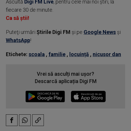
Ascultă
Digi FM Live
, pentru cele mai noi știri, la
fiecare 30 de minute.
Ca să știi!
Puteţi urmări
Știrile Digi FM
şi pe
Google News
şi
WhatsApp
!
Etichete:
scoala
,
familie
,
locuință
,
nicusor dan
Vrei să asculți mai ușor?
Descarcă aplicația Digi FM