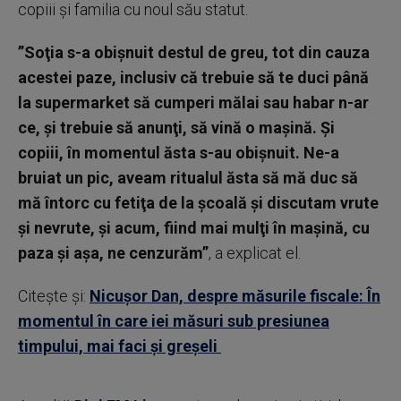
copiii şi familia cu noul său statut.
”Soţia s-a obişnuit destul de greu, tot din cauza
acestei paze, inclusiv că trebuie să te duci până
la supermarket să cumperi mălai sau habar n-ar
ce, şi trebuie să anunţi, să vină o maşină. Şi
copiii, în momentul ăsta s-au obişnuit. Ne-a
bruiat un pic, aveam ritualul ăsta să mă duc să
mă întorc cu fetiţa de la şcoală şi discutam vrute
şi nevrute, şi acum, fiind mai mulţi în maşină, cu
paza şi aşa, ne cenzurăm”
, a explicat el.
Citește și:
Nicuşor Dan, despre măsurile fiscale: În
momentul în care iei măsuri sub presiunea
timpului, mai faci şi greşeli