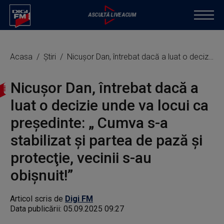
Acasa
Știri
Nicuşor Dan, întrebat dacă a luat o decizie unde va locui ca președinte: „ Cumva s-a stabilizat şi partea de pază şi protecţie, vecinii s-au obişnuit!”
Nicuşor Dan, întrebat dacă a
luat o decizie unde va locui ca
președinte: „ Cumva s-a
stabilizat şi partea de pază şi
protecţie, vecinii s-au
obişnuit!”
Articol scris de
Digi FM
Data publicării:
05.09.2025 09:27