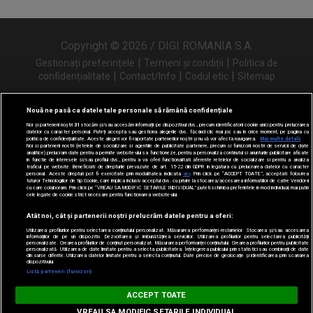
Copyright © 2026 / DIGI ROMANIA S.A.
|
|
Gestionați preferințele
Termeni și condiții
Politica de
|
|
|
confidențialitate
Contact/Info
Codul etic
Sitemap
Nouă ne pasă ca datele tale personale să rămână confidențiale
Noi și partenerii noștri
31
stocăm și/sau accesăm informații pe dispozitivul dvs., precum identificatorii cookie unici pentru prelucrarea
Urmărește-ne și pe
datelor cu caracter personal. Puteți accepta sau gestiona alegerile dvs. făcând clic mai jos sau în orice moment, pe pagina cu
politica de confidențialitate. Aceste alegeri vor fi raportate partenerilor noștri și nu vă vor afecta navigarea.
Mai multe detalii
Noi si partenerii nostri (retelele de socializare si agentiile de publicitate partenere, precum si furnizorii nostri de servicii de date
analitice) prelucram date pentru a permite website-ului sa functioneze, pentru a personaliza continutul si anunturile publicitare afisate
in functie de interesele si/sau profilul dvs., pentru a va oferi functionalitati aferente retelelor de socializare si pentru a analiza
traficul pe website. Beneficiati de drepturile prevazute de art. 15-22 din GDPR in legatura cu prelucrarea datelor cu caracter
personal. Aceste drepturi pot fi exercitate prin modalitatea indicata
aici
. Prin click pe “ACCEPT TOATE”, acceptati folosirea
tuturor Tehnologiilor de tip Cookie, care implica inclusiv acceptul dvs. cu privire la stocarea/accesarea informatiilor de catre Vendor-ii
cu care colaboram. Prin click pe “VREAU SA MODIFIC SETARILE INDIVIDUAL” puteti schimba preferintele in mod individual, mai putin
cele legate de cookie strict necesare pentru functionarea website-ului.
Atât noi, cât și partenerii noștri prelucrăm datele pentru a oferi:
Utilizarea profilurilor pentru selectarea conținutului personalizat. Măsurarea performanței reclamelor. Stocarea și/sau accesarea
informațiilor de pe un dispozitiv. Dezvoltarea și îmbunătățirea serviciilor. Utilizarea profilurilor pentru selectarea publicității
personalizate. Crearea profilurilor de conținut personalizat. Măsurarea performanței conținutului. Crearea profilurilor pentru publicitate
personalizată. Utilizarea de date limitate pentru a selecta publicitatea. Înțelegerea publicului prin statistici sau combinații de date
din surse diferite. Utilizarea datelor limitate pentru a selecta conținutul. Date precise de geolocație și identificarea prin scanarea
dispozitivului.
Listă parteneri (furnizori)
Digi FM
ACCEPT TOATE
DESCARCĂ
digifm.ro
VREAU SA MODIFIC SETARILE INDIVIDUAL