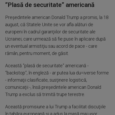
”Plasă de securitate” americană
Preşedintele american Donald Trump a promis, la 18
august, că Statele Unite se vor afla alături de
europeni în cadrul garanţiilor de securitate ale
Ucrainei, care urmează să fie puse în aplicare după
un eventual armistiţiu sau acord de pace - care
rămân, pentru moment, de găsit.
Această ”plasă de securitate” americană -
”backstop”, în engleză - ar putea lua du=iverse forme
- informaţii clasificate, susţinere logistică,
comunicaţii -, însă preşedintele american Donald
Trump a exclus să trimită trupe terestre.
Această promisiune a lui Trump a facilitat discuţiile
în tabăra europeană şi a adus la masă mai uşor