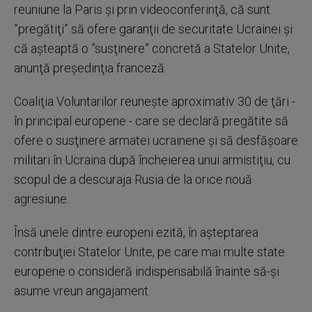
reuniune la Paris şi prin videoconferinţă, că sunt
”pregătiţi” să ofere garanţii de securitate Ucrainei şi
că aşteaptă o ”susţinere” concretă a Statelor Unite,
anunţă preşedinţia franceză.
Coaliţia Voluntarilor reuneşte aproximativ 30 de ţări -
în principal europene - care se declară pregătite să
ofere o susţinere armatei ucrainene şi să desfăşoare
militari în Ucraina după încheierea unui armistiţiu, cu
scopul de a descuraja Rusia de la orice nouă
agresiune.
Însă unele dintre europeni ezită, în aşteptarea
contribuţiei Statelor Unite, pe care mai multe state
europene o consideră indispensabilă înainte să-şi
asume vreun angajament.