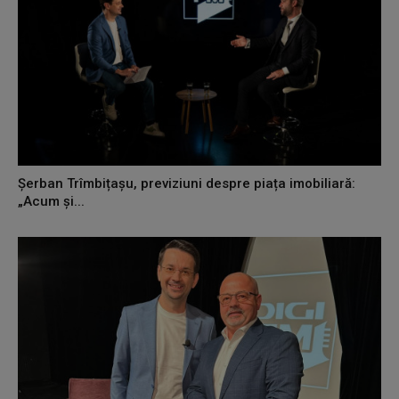
Șerban Trîmbițașu, previziuni despre piața imobiliară:
„Acum și...