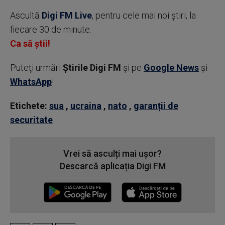
Ascultă
Digi FM Live
, pentru cele mai noi știri, la
fiecare 30 de minute.
Ca să știi!
Puteţi urmări
Știrile Digi FM
şi pe
Google News
şi
WhatsApp
!
Etichete:
sua
,
ucraina
,
nato
,
garanții de
securitate
Vrei să asculți mai ușor?
Descarcă aplicația Digi FM