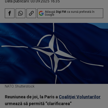
Data publicării:
03.09.2025 16:35
Adaugă
Digi FM
ca sursă preferată în
Google
NATO. Shutterstock
Reuniunea de joi, la Paris a
Coaliţiei Voluntarilor
urmează să permită ”clarificarea”