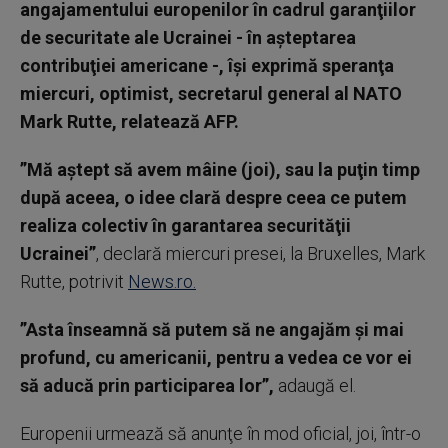
angajamentului europenilor în cadrul garanţiilor
de securitate ale Ucrainei - în aşteptarea
contribuţiei americane -, îşi exprimă speranţa
miercuri, optimist, secretarul general al NATO
Mark Rutte, relatează AFP.
”Mă aştept să avem mâine (joi), sau la puţin timp
după aceea, o idee clară despre ceea ce putem
realiza colectiv în garantarea securităţii
Ucrainei”
, declară miercuri presei, la Bruxelles, Mark
Rutte, potrivit
News.ro.
”Asta înseamnă să putem să ne angajăm şi mai
profund, cu americanii, pentru a vedea ce vor ei
să aducă prin participarea lor”,
adaugă el.
Europenii urmează să anunţe în mod oficial, joi, într-o