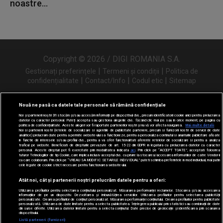
noastre...
Copyright © 2026 / DIGI ROMANIA S.A.
|
|
Gestionați preferințele
Termeni și condiții
Politica de
|
|
|
confidențialitate
Contact/Info
Codul etic
Sitemap
Nouă ne pasă ca datele tale personale să rămână confidențiale
Noi și partenerii noștri
31
stocăm și/sau accesăm informații pe dispozitivul dvs., precum identificatorii cookie unici pentru prelucrarea
Urmărește-ne și pe
datelor cu caracter personal. Puteți accepta sau gestiona alegerile dvs. făcând clic mai jos sau în orice moment, pe pagina cu
politica de confidențialitate. Aceste alegeri vor fi raportate partenerilor noștri și nu vă vor afecta navigarea.
Mai multe detalii
Noi si partenerii nostri (retelele de socializare si agentiile de publicitate partenere, precum si furnizorii nostri de servicii de date
analitice) prelucram date pentru a permite website-ului sa functioneze, pentru a personaliza continutul si anunturile publicitare afisate
in functie de interesele si/sau profilul dvs., pentru a va oferi functionalitati aferente retelelor de socializare si pentru a analiza
traficul pe website. Beneficiati de drepturile prevazute de art. 15-22 din GDPR in legatura cu prelucrarea datelor cu caracter
personal. Aceste drepturi pot fi exercitate prin modalitatea indicata
aici
. Prin click pe “ACCEPT TOATE”, acceptati folosirea
tuturor Tehnologiilor de tip Cookie, care implica inclusiv acceptul dvs. cu privire la stocarea/accesarea informatiilor de catre Vendor-ii
cu care colaboram. Prin click pe “VREAU SA MODIFIC SETARILE INDIVIDUAL” puteti schimba preferintele in mod individual, mai putin
cele legate de cookie strict necesare pentru functionarea website-ului.
Atât noi, cât și partenerii noștri prelucrăm datele pentru a oferi:
Utilizarea profilurilor pentru selectarea conținutului personalizat. Măsurarea performanței reclamelor. Stocarea și/sau accesarea
informațiilor de pe un dispozitiv. Dezvoltarea și îmbunătățirea serviciilor. Utilizarea profilurilor pentru selectarea publicității
personalizate. Crearea profilurilor de conținut personalizat. Măsurarea performanței conținutului. Crearea profilurilor pentru publicitate
personalizată. Utilizarea de date limitate pentru a selecta publicitatea. Înțelegerea publicului prin statistici sau combinații de date
din surse diferite. Utilizarea datelor limitate pentru a selecta conținutul. Date precise de geolocație și identificarea prin scanarea
dispozitivului.
Listă parteneri (furnizori)