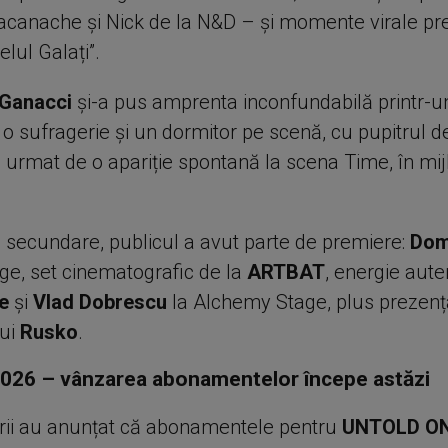
canache și Nick de la N&D – și momente virale p
elul Galați”.
 Ganacci
și-a pus amprenta inconfundabilă printr-u
 o sufragerie și un dormitor pe scenă, cu pupitrul d
 urmat de o apariție spontană la scena Time, în mij
 secundare, publicul a avut parte de premiere:
Dom
ge, set cinematografic de la
ARTBAT
, energie aute
e
și
Vlad Dobrescu
la Alchemy Stage, plus prezenț
lui
Rusko
.
26 – vânzarea abonamentelor începe astăzi
rii au anunțat că abonamentele pentru
UNTOLD O