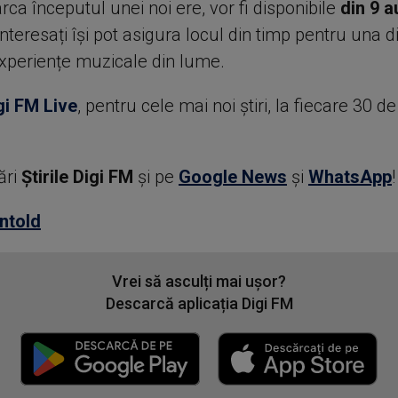
ca începutul unei noi ere, vor fi disponibile
din 9 a
 interesați își pot asigura locul din timp pentru una d
xperiențe muzicale din lume.
gi FM Live
, pentru cele mai noi știri, la fiecare 30 d
ări
Știrile Digi FM
şi pe
Google News
şi
WhatsApp
!
ntold
Vrei să asculți mai ușor?
Descarcă aplicația Digi FM