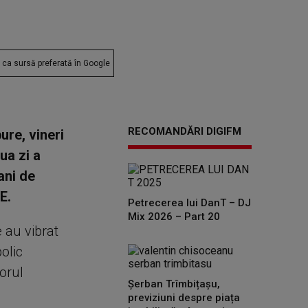
ca sursă preferată în Google
RECOMANDĂRI DIGIFM
ure, vineri
ua zi a
ani de
E.
Petrecerea lui DanT – DJ
Mix 2026 – Part 20
 au vibrat
olic
torul
Șerban Trîmbițașu,
previziuni despre piața