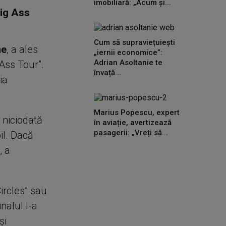
imobiliară: „Acum și...
Big Ass
Cum să supraviețuiești
ne
, a ales
„iernii economice”:
Adrian Asoltanie te
Ass Tour”.
învață...
ia
Marius Popescu, expert
s niciodată
în aviație, avertizează
pasagerii: „Vreți să...
il. Dacă
, a
ircles” sau
nalul l-a
și