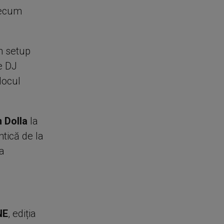
recum
n setup
e DJ
locul
 Dolla
la
ntică de la
a
NE
, ediția