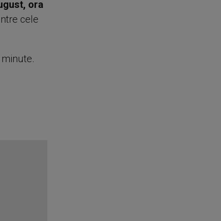
ugust, ora
intre cele
e minute.