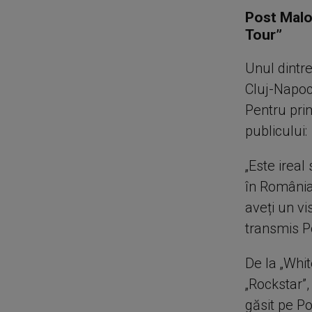
Post Malon
Tour”
Unul dintre
Cluj-Napoc
Pentru prim
publicului:
„Este ireal
în România
aveți un vi
transmis P
De la „Whit
„Rockstar”,
găsit pe Po