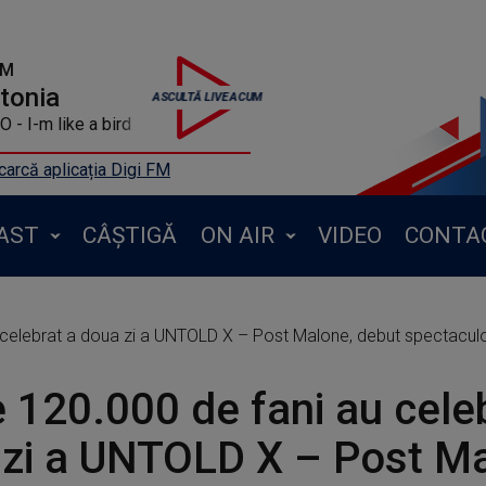
FM
ntonia
- I-m like a bird
arcă aplicația Digi FM
AST
CÂȘTIGĂ
ON AIR
VIDEO
CONTA
 celebrat a doua zi a UNTOLD X – Post Malone, debut spectacul
 120.000 de fani au cele
zi a UNTOLD X – Post Ma