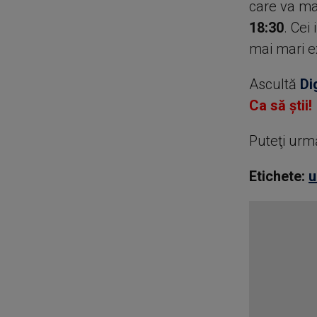
care va mar
18:30
. Cei
mai mari e
Ascultă
Di
Ca să știi!
Puteţi urm
Etichete:
u