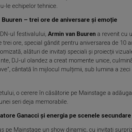
-le echipelor tehnice.
 Buuren – trei ore de aniversare și emoție
DN-ul festivalului,
Armin van Buuren
a revenit cu u
trei ore, special gândit pentru aniversarea de 10 a
mizată, alături de invitați speciali și proiecții vizual
nte, DJ-ul olandez a creat momente unice, culminâ
ove”, cântată în mijlocul mulțimii, sub lumina a zeci
setului, o cerere în căsătorie pe Mainstage a adăuga
unei seri deja memorabile.
lvatore Ganacci și energia pe scenele secundare
s pe Mainstage un show dinamic, cu invitați surpriz