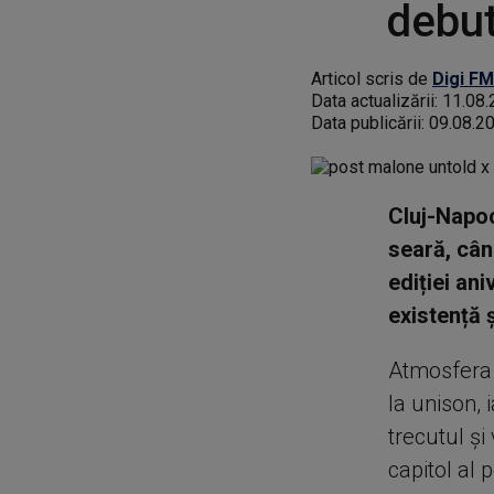
debut
Articol scris de
Digi FM
Data actualizării:
11.08.
Data publicării:
09.08.2
Cluj-Napoca
seară, cân
ediției an
existență
Atmosfera 
la unison,
trecutul și
capitol al