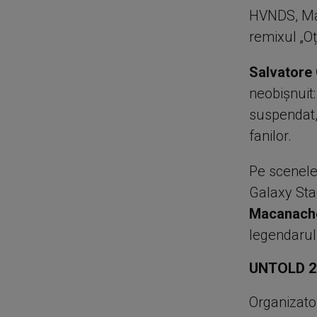
HVNDS, Ma
remixul „Oț
Salvatore
neobișnuit:
suspendat,
fanilor.
Pe scenele
Galaxy Sta
Macanach
legendaru
UNTOLD 20
Organizato