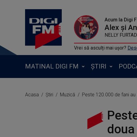
Acum la Digi 
Alex și A
NELLY FURTADO 
Vrei să asculți mai ușor?
Desc
MATINAL DIGI FM
ȘTIRI
PODC
Acasa
Știri
Muzică
Peste 120.000 de fani au
Peste
doua 