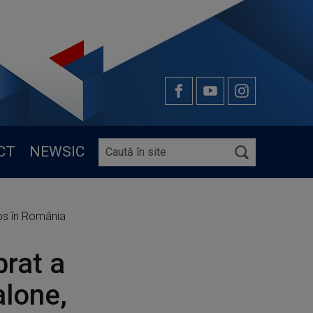
CT
NEWSIC
os în România
brat a
lone,