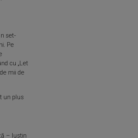
n set-
ni. Pe
e
nd cu „Let
 de mii de
t un plus
ă – Iustin