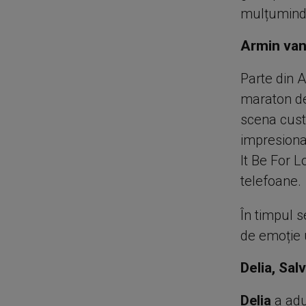
mulțumindu
Armin van
Parte din A
maraton de 
scena custo
impresiona
It Be For L
telefoane.
În timpul 
de emoție 
Delia, Sa
Delia
a adu