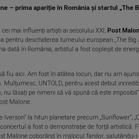
e – prima apariție în România și startul „The 
 cei mai influenți artiști ai secolului XXI,
Post Malo
a pentru deschiderea turneului european „The Big 
a dată în România, artistul a fost copleșit de energ
 să fiu aici. Am fost în atâtea locuri, dar nu am ajun
. Mulțumesc, UNTOLD, pentru acest debut incredib
s, nu lăsați pe nimeni să vă spună că este imposibil”
ost Malone.
e Iverson” la hituri planetare precum „Sunflower”, „C
 concertul a fost o demonstrație de forță artistică. Fi
st Malone coborând în mijlocul fanilor, salutându-i 