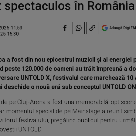
 spectaculos în România
2025 11:53
Adaugă
Digi FM
025 15:30
 a fost din nou epicentrul muzicii și al energiei p
d peste 120.000 de oameni au trăit împreună a do
iversare UNTOLD X, festivalul care marchează 10 
 și deschide o nouă eră sub conceptul UNTOLD ON
de pe Cluj-Arena a fost una memorabilă: opt scene
 iar momentul special de pe Mainstage a reunit simb
 viitorul festivalului, pregătind publicul pentru urmă
 poveștii UNTOLD.