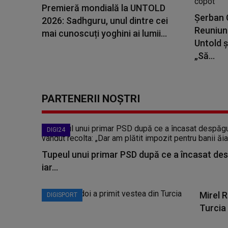
Premieră mondială la UNTOLD
Șerban C
2026: Sadhguru, unul dintre cei
Reuniune
mai cunoscuți yoghini ai lumii...
Untold ș
„Să...
PARTENERII NOȘTRI
DIGI24
Tupeul unui primar PSD după ce a încasat des
iar...
Mirel R
DIGISPORT
Turcia