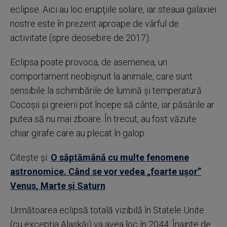
eclipse. Aici au loc erupţiile solare, iar steaua galaxiei
nostre este în prezent aproape de vârful de
activitate (spre deosebire de 2017).
Eclipsa poate provoca, de asemenea, un
comportament neobişnuit la animale, care sunt
sensibile la schimbările de lumină şi temperatură.
Cocoşii şi greierii pot începe să cânte, iar păsările ar
putea să nu mai zboare. În trecut, au fost văzute
chiar girafe care au plecat în galop.
Citește și:
O săptămână cu multe fenomene
astronomice. Când se vor vedea „foarte uşor”
Venus, Marte și Saturn
Următoarea eclipsă totală vizibilă în Statele Unite
(cu excepţia Alaskăi) va avea loc în 2044. Înainte de