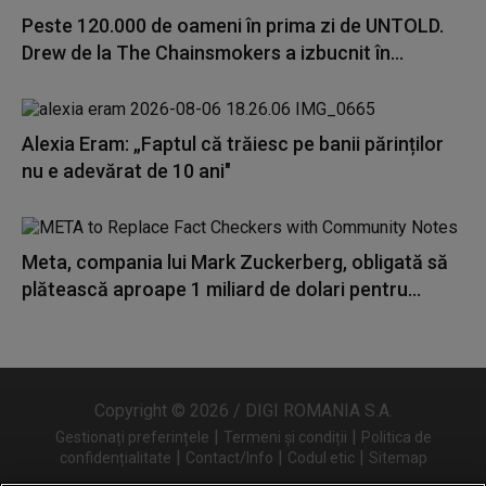
Peste 120.000 de oameni în prima zi de UNTOLD.
Drew de la The Chainsmokers a izbucnit în...
Alexia Eram: „Faptul că trăiesc pe banii părinților
nu e adevărat de 10 ani"
Meta, compania lui Mark Zuckerberg, obligată să
plătească aproape 1 miliard de dolari pentru...
Copyright © 2026 / DIGI ROMANIA S.A.
|
|
Gestionați preferințele
Termeni și condiții
Politica de
|
|
|
confidențialitate
Contact/Info
Codul etic
Sitemap