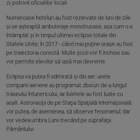
zi, potrivit oficialilor locali.
Numeroase hoteluri au fost rezervate de luni de zile
şi se aşteaptă ambuteiaje monstruoase, aşa cum s-a
întâmplat şi în timpul ultimei eclipse totale din
Statele Unite, în 2017 - când mai puţine oraşe au fost
pe traiectoria corectă. Multe şcoli vor fi închise sau
vor permite elevilor să iasă mai devreme.
Eclipsa va putea fi admirată şi din aer: unele
companii aeriene au programat zboruri de-a lungul
traseului întunericului, iar biletele au fost luate cu
asalt. Astronauţii de pe Staţia Spaţială Internaţională
vor putea, de asemenea, să observe fenomenul, dar
vor vedea umbra Lunii trecând pe suprafaţa
Pământului.