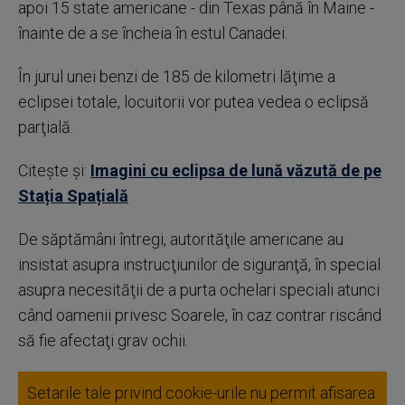
apoi 15 state americane - din Texas până în Maine -
înainte de a se încheia în estul Canadei.
În jurul unei benzi de 185 de kilometri lăţime a
eclipsei totale, locuitorii vor putea vedea o eclipsă
parţială.
Citește și:
Imagini cu eclipsa de lună văzută de pe
Stația Spațială
De săptămâni întregi, autorităţile americane au
insistat asupra instrucţiunilor de siguranţă, în special
asupra necesităţii de a purta ochelari speciali atunci
când oamenii privesc Soarele, în caz contrar riscând
să fie afectaţi grav ochii.
Setarile tale privind cookie-urile nu permit afisarea