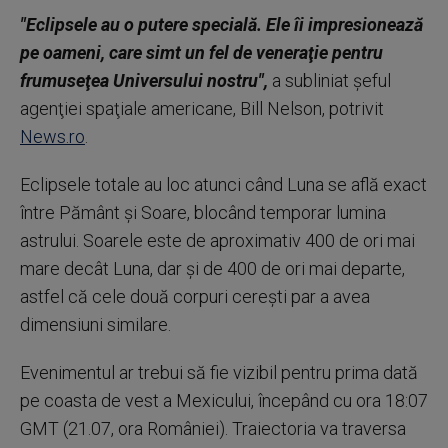
"Eclipsele au o putere specială. Ele îi impresionează
pe oameni, care simt un fel de veneraţie pentru
frumuseţea Universului nostru",
a subliniat şeful
agenţiei spaţiale americane, Bill Nelson, potrivit
News.ro
.
Eclipsele totale au loc atunci când Luna se află exact
între Pământ şi Soare, blocând temporar lumina
astrului. Soarele este de aproximativ 400 de ori mai
mare decât Luna, dar şi de 400 de ori mai departe,
astfel că cele două corpuri cereşti par a avea
dimensiuni similare.
Evenimentul ar trebui să fie vizibil pentru prima dată
pe coasta de vest a Mexicului, începând cu ora 18:07
GMT (21.07, ora României). Traiectoria va traversa