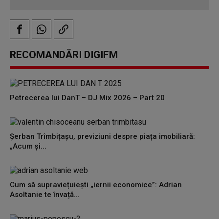
RECOMANDĂRI DIGIFM
Petrecerea lui DanT – DJ Mix 2026 – Part 20
Șerban Trîmbițașu, previziuni despre piața imobiliară:
„Acum și...
Cum să supraviețuiești „iernii economice”: Adrian
Asoltanie te învață...