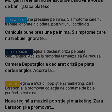
Morgan Freeman nu se ascunde când vine vorba
de bani: „Dacă plătesc...
DIGI WORLD
Canicula pune presiune pe inimă. 5 simptome care
nu trebuie ignorate...
STIRILE KANAL D
Camera Deputaților a declarat criză pe piața
carburanților. Acciza la...
PROFM
Noua regină a muzicii pop știe și marketing. Zara
Larsson și-a promovat...