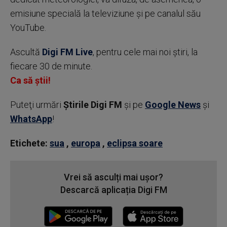
emisiune specială la televiziune şi pe canalul său
YouTube.
Ascultă
Digi FM Live
, pentru cele mai noi știri, la
fiecare 30 de minute.
Ca să știi!
Puteţi urmări
Știrile Digi FM
şi pe
Google News
şi
WhatsApp
!
Etichete:
sua
,
europa
,
eclipsa soare
Vrei să asculți mai ușor?
Descarcă aplicația Digi FM