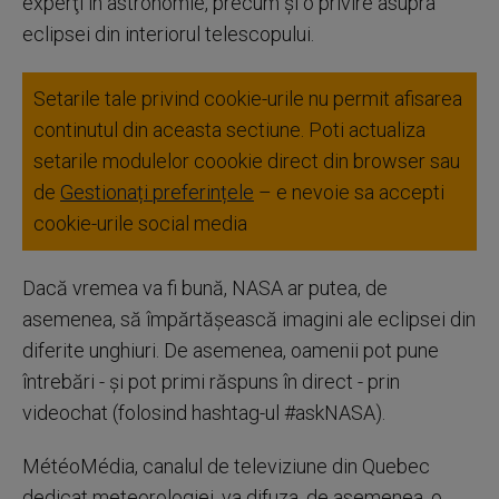
experţi în astronomie, precum şi o privire asupra
eclipsei din interiorul telescopului.
Setarile tale privind cookie-urile nu permit afisarea
continutul din aceasta sectiune. Poti actualiza
setarile modulelor coookie direct din browser sau
de
Gestionați preferințele
– e nevoie sa accepti
cookie-urile social media
Dacă vremea va fi bună, NASA ar putea, de
asemenea, să împărtăşească imagini ale eclipsei din
diferite unghiuri. De asemenea, oamenii pot pune
întrebări - şi pot primi răspuns în direct - prin
videochat (folosind hashtag-ul #askNASA).
MétéoMédia, canalul de televiziune din Quebec
dedicat meteorologiei, va difuza, de asemenea, o