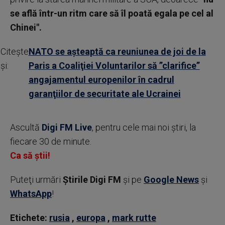
se află într-un ritm care să îl poată egala pe cel al
Chinei".
Citește
NATO se aşteaptă ca reuniunea de joi de la
și:
Paris a Coaliţiei Voluntarilor să ”clarifice”
angajamentul europenilor în cadrul
garanţiilor de securitate ale Ucrainei
Ascultă
Digi FM Live
, pentru cele mai noi știri, la
fiecare 30 de minute.
Ca să știi!
Puteţi urmări
Știrile Digi FM
şi pe
Google News
şi
WhatsApp
!
Etichete:
rusia
,
europa
,
mark rutte