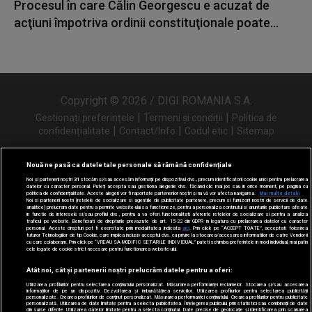
Procesul în care Călin Georgescu e acuzat de
acţiuni împotriva ordinii constituţionale poate...
Copyright © 2026 / DIGI ROMANIA S.A.
|
|
Gestionați preferințele
Termeni și condiții
Politica de
|
|
|
confidențialitate
Contact/Info
Codul etic
Sitemap
Nouă ne pasă ca datele tale personale să rămână confidențiale
Noi și partenerii noștri
31
stocăm și/sau accesăm informații pe dispozitivul dvs., precum identificatorii cookie unici pentru prelucrarea
Urmărește-ne și pe
datelor cu caracter personal. Puteți accepta sau gestiona alegerile dvs. făcând clic mai jos sau în orice moment, pe pagina cu
politica de confidențialitate. Aceste alegeri vor fi raportate partenerilor noștri și nu vă vor afecta navigarea.
Mai multe detalii
Noi si partenerii nostri (retelele de socializare si agentiile de publicitate partenere, precum si furnizorii nostri de servicii de date
analitice) prelucram date pentru a permite website-ului sa functioneze, pentru a personaliza continutul si anunturile publicitare afisate
in functie de interesele si/sau profilul dvs., pentru a va oferi functionalitati aferente retelelor de socializare si pentru a analiza
traficul pe website. Beneficiati de drepturile prevazute de art. 15-22 din GDPR in legatura cu prelucrarea datelor cu caracter
personal. Aceste drepturi pot fi exercitate prin modalitatea indicata
aici
. Prin click pe “ACCEPT TOATE”, acceptati folosirea
tuturor Tehnologiilor de tip Cookie, care implica inclusiv acceptul dvs. cu privire la stocarea/accesarea informatiilor de catre Vendor-ii
cu care colaboram. Prin click pe “VREAU SA MODIFIC SETARILE INDIVIDUAL” puteti schimba preferintele in mod individual, mai putin
cele legate de cookie strict necesare pentru functionarea website-ului.
Atât noi, cât și partenerii noștri prelucrăm datele pentru a oferi:
Utilizarea profilurilor pentru selectarea conținutului personalizat. Măsurarea performanței reclamelor. Stocarea și/sau accesarea
informațiilor de pe un dispozitiv. Dezvoltarea și îmbunătățirea serviciilor. Utilizarea profilurilor pentru selectarea publicității
personalizate. Crearea profilurilor de conținut personalizat. Măsurarea performanței conținutului. Crearea profilurilor pentru publicitate
personalizată. Utilizarea de date limitate pentru a selecta publicitatea. Înțelegerea publicului prin statistici sau combinații de date
din surse diferite. Utilizarea datelor limitate pentru a selecta conținutul. Date precise de geolocație și identificarea prin scanarea