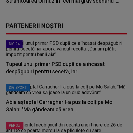
Strâmtoarea Ormuz în ”cel mai grav scenariu”...
PARTENERII NOȘTRI
DIGI24
Tupeul unui primar PSD după ce a încasat
despăgubiri pentru secetă, iar...
DIGISPORT
Abia aștepta! Carragher l-a pus la colț pe Mo
Salah: "Mă gândeam că vrea...
PEROZ