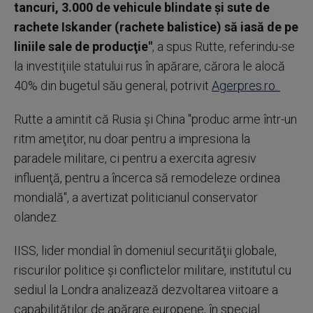
tancuri, 3.000 de vehicule blindate şi sute de
rachete Iskander (rachete balistice) să iasă de pe
liniile sale de producţie"
, a spus Rutte, referindu-se
la investiţiile statului rus în apărare, cărora le alocă
40% din bugetul său general, potrivit
Agerpres.ro.
Rutte a amintit că Rusia şi China "produc arme într-un
ritm ameţitor, nu doar pentru a impresiona la
paradele militare, ci pentru a exercita agresiv
influenţă, pentru a încerca să remodeleze ordinea
mondială", a avertizat politicianul conservator
olandez.
IISS, lider mondial în domeniul securităţii globale,
riscurilor politice şi conflictelor militare, institutul cu
sediul la Londra analizează dezvoltarea viitoare a
capabilităţilor de apărare europene, în special