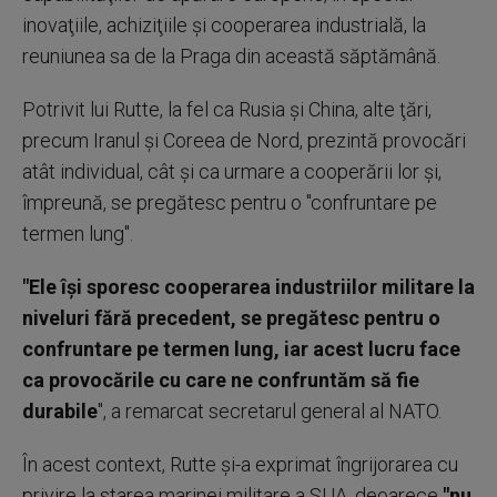
inovaţiile, achiziţiile şi cooperarea industrială, la
reuniunea sa de la Praga din această săptămână.
Potrivit lui Rutte, la fel ca Rusia şi China, alte ţări,
precum Iranul şi Coreea de Nord, prezintă provocări
atât individual, cât şi ca urmare a cooperării lor şi,
împreună, se pregătesc pentru o "confruntare pe
termen lung".
"Ele îşi sporesc cooperarea industriilor militare la
niveluri fără precedent, se pregătesc pentru o
confruntare pe termen lung, iar acest lucru face
ca provocările cu care ne confruntăm să fie
durabile
", a remarcat secretarul general al NATO.
În acest context, Rutte şi-a exprimat îngrijorarea cu
privire la starea marinei militare a SUA, deoarece
"nu