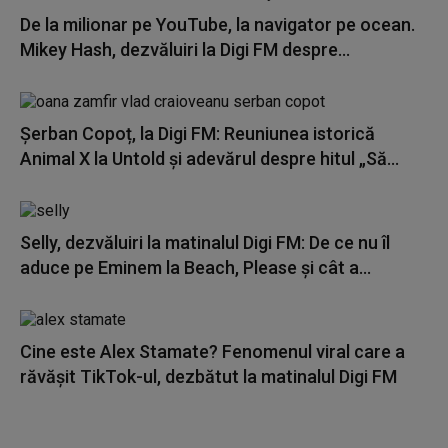
De la milionar pe YouTube, la navigator pe ocean.
Mikey Hash, dezvăluiri la Digi FM despre...
Șerban Copoț, la Digi FM: Reuniunea istorică
Animal X la Untold și adevărul despre hitul „Să...
Selly, dezvăluiri la matinalul Digi FM: De ce nu îl
aduce pe Eminem la Beach, Please și cât a...
Cine este Alex Stamate? Fenomenul viral care a
răvășit TikTok-ul, dezbătut la matinalul Digi FM