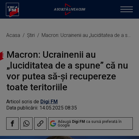
Acasa
Știri
Macron: Ucrainenii au „luciditatea de a spune” că nu vor putea să-şi recupereze toate teritoriile
Macron: Ucrainenii au
„luciditatea de a spune” că nu
vor putea să-şi recupereze
toate teritoriile
Articol scris de
Digi FM
Data publicării:
14.05.2025 08:35
Adaugă
Digi FM
ca sursă preferată în
Google