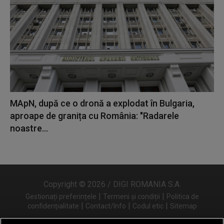
MApN, după ce o dronă a explodat în Bulgaria,
aproape de granița cu România: "Radarele
noastre...
Copyright © 2026 / DIGI ROMANIA S.A.
|
|
Gestionați preferințele
Termeni și condiții
Politica de
|
|
|
confidențialitate
Contact/Info
Codul etic
Sitemap