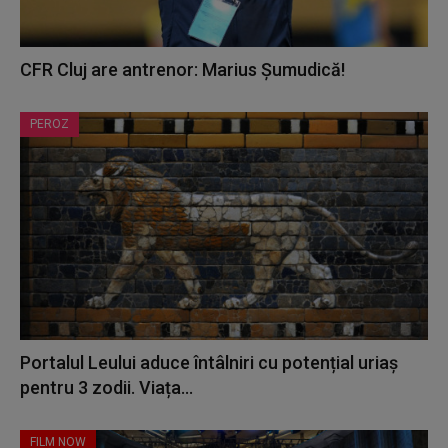
CFR Cluj are antrenor: Marius Șumudică!
PEROZ
Portalul Leului aduce întâlniri cu potențial uriaș
pentru 3 zodii. Viața...
FILM NOW