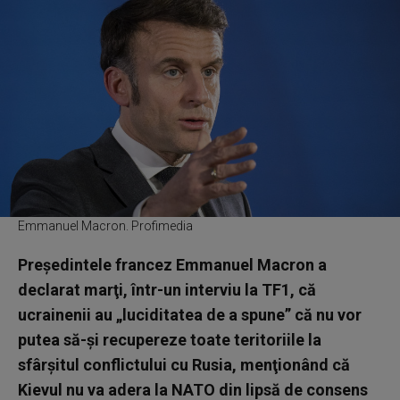
Emmanuel Macron. Profimedia
Preşedintele francez Emmanuel Macron a
declarat marţi, într-un interviu la TF1, că
ucrainenii au „luciditatea de a spune” că nu vor
putea să-şi recupereze toate teritoriile la
sfârşitul conflictului cu Rusia, menţionând că
Kievul nu va adera la NATO din lipsă de consens