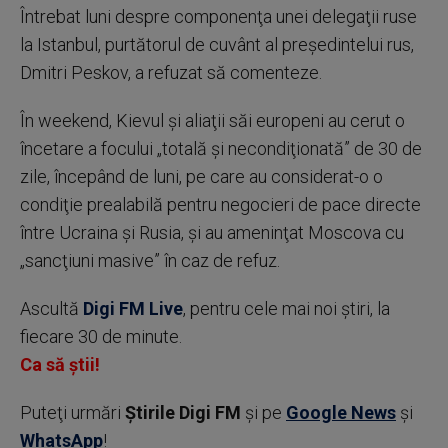
Întrebat luni despre componenţa unei delegaţii ruse
la Istanbul, purtătorul de cuvânt al preşedintelui rus,
Dmitri Peskov, a refuzat să comenteze.
În weekend, Kievul şi aliaţii săi europeni au cerut o
încetare a focului „totală şi necondiţionată” de 30 de
zile, începând de luni, pe care au considerat-o o
condiţie prealabilă pentru negocieri de pace directe
între Ucraina şi Rusia, şi au ameninţat Moscova cu
„sancţiuni masive” în caz de refuz.
Ascultă
Digi FM Live
, pentru cele mai noi știri, la
fiecare 30 de minute.
Ca să știi!
Puteţi urmări
Știrile Digi FM
şi pe
Google News
şi
WhatsApp
!