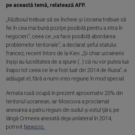
pe această temă, relatează AFP.
„Războiul trebuie să se încheie şi Ucraina trebuie să
fie în cea mai bună poziţie posibilă pentru a intra în
negocieri”, ceea ce „va face posibilă abordarea
problemelor teritoriale”, a declarat şeful statului
francez, recent întors de la Kiev. „Şi chiar ucrainenii
înşişi au luciditatea de a spune (...) că nu vor putea lua
înapoi tot ceea ce le-a fost luat din 2014 de Rusia”, a
adăugat el, fără a numi vreo regiune în mod special.
Armata rusă ocupă în prezent aproximativ 20% din
teritoriul ucrainean, iar Moscova a proclamat
anexarea a patru regiuni din sudul şi estul ţării, pe
lângă Crimeea anexată deja unilateral în 2014,
potrivit
News.ro.