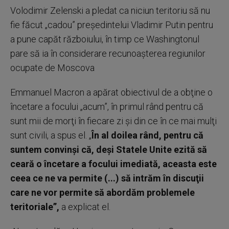
Volodimir Zelenski a pledat ca niciun teritoriu să nu
fie făcut „cadou” preşedintelui Vladimir Putin pentru
a pune capăt războiului, în timp ce Washingtonul
pare să ia în considerare recunoaşterea regiunilor
ocupate de Moscova
Emmanuel Macron a apărat obiectivul de a obţine o
încetare a focului „acum”, în primul rând pentru că
sunt mii de morţi în fiecare zi şi din ce în ce mai mulţi
sunt civili, a spus el. „
În al doilea rând, pentru că
suntem convinşi că, deşi Statele Unite ezită să
ceară o încetare a focului imediată, aceasta este
ceea ce ne va permite (...) să intrăm în discuţii
care ne vor permite să abordăm problemele
teritoriale”,
a explicat el.