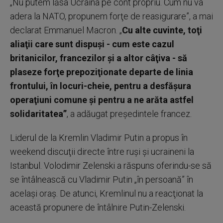
„Nu putem lăsa Ucraina pe cont propriu. Cum nu va
adera la NATO, propunem forţe de reasigurare”, a mai
declarat Emmanuel Macron. „
Cu alte cuvinte, toţi
aliaţii care sunt dispuşi - cum este cazul
britanicilor, francezilor şi a altor câţiva - să
plaseze forţe prepoziţionate departe de linia
frontului, în locuri-cheie, pentru a desfăşura
operaţiuni comune şi pentru a ne arăta astfel
solidaritatea”
, a adăugat preşedintele francez.
Liderul de la Kremlin Vladimir Putin a propus în
weekend discuţii directe între ruşi şi ucraineni la
Istanbul. Volodimir Zelenski a răspuns oferindu-se să
se întâlnească cu Vladimir Putin „în persoană” în
acelaşi oraş. De atunci, Kremlinul nu a reacţionat la
această propunere de întâlnire Putin-Zelenski.