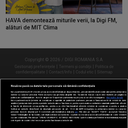
HAVA demontează miturile verii, la Digi FM,
alături de MIT Clima
Copyright © 2026 / DIGI ROMANIA S.A.
|
|
Gestionați preferințele
Termeni și condiții
Politica de
|
|
|
confidențialitate
Contact/Info
Codul etic
Sitemap
Nouă ne pasă ca datele tale personale să rămână confidențiale
Noi și partenerii noștri
31
stocăm și/sau accesăm informații pe dispozitivul dvs., precum identificatorii cookie unici pentru prelucrarea
Urmărește-ne și pe
datelor cu caracter personal. Puteți accepta sau gestiona alegerile dvs. făcând clic mai jos sau în orice moment, pe pagina cu
politica de confidențialitate. Aceste alegeri vor fi raportate partenerilor noștri și nu vă vor afecta navigarea.
Mai multe detalii
Noi si partenerii nostri (retelele de socializare si agentiile de publicitate partenere, precum si furnizorii nostri de servicii de date
analitice) prelucram date pentru a permite website-ului sa functioneze, pentru a personaliza continutul si anunturile publicitare afisate
in functie de interesele si/sau profilul dvs., pentru a va oferi functionalitati aferente retelelor de socializare si pentru a analiza
traficul pe website. Beneficiati de drepturile prevazute de art. 15-22 din GDPR in legatura cu prelucrarea datelor cu caracter
personal. Aceste drepturi pot fi exercitate prin modalitatea indicata
aici
. Prin click pe “ACCEPT TOATE”, acceptati folosirea
tuturor Tehnologiilor de tip Cookie, care implica inclusiv acceptul dvs. cu privire la stocarea/accesarea informatiilor de catre Vendor-ii
cu care colaboram. Prin click pe “VREAU SA MODIFIC SETARILE INDIVIDUAL” puteti schimba preferintele in mod individual, mai putin
cele legate de cookie strict necesare pentru functionarea website-ului.