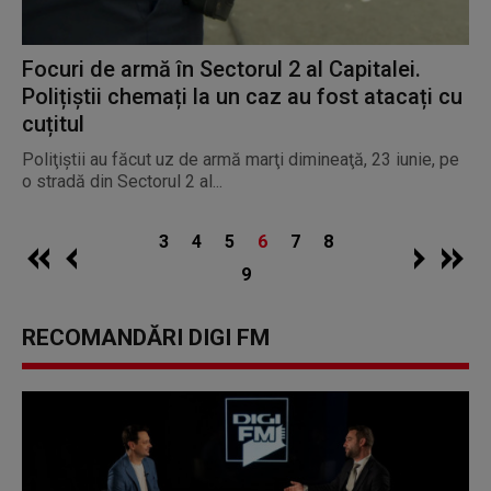
Focuri de armă în Sectorul 2 al Capitalei.
Polițiștii chemați la un caz au fost atacați cu
cuțitul
Poliţiştii au făcut uz de armă marţi dimineaţă, 23 iunie, pe
o stradă din Sectorul 2 al...
3
4
5
6
7
8
9
RECOMANDĂRI DIGI FM