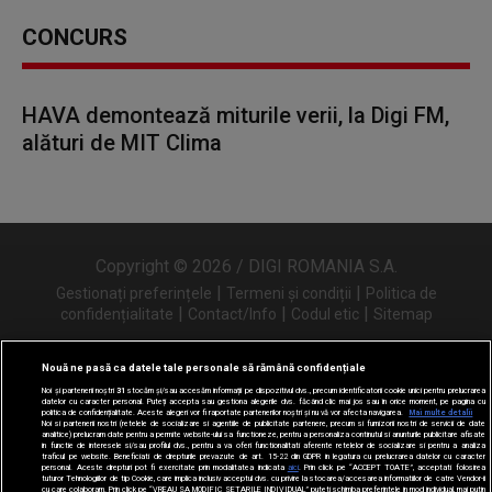
CONCURS
HAVA demontează miturile verii, la Digi FM,
alături de MIT Clima
Copyright © 2026 / DIGI ROMANIA S.A.
|
|
Gestionați preferințele
Termeni și condiții
Politica de
|
|
|
confidențialitate
Contact/Info
Codul etic
Sitemap
Nouă ne pasă ca datele tale personale să rămână confidențiale
Noi și partenerii noștri
31
stocăm și/sau accesăm informații pe dispozitivul dvs., precum identificatorii cookie unici pentru prelucrarea
Urmărește-ne și pe
datelor cu caracter personal. Puteți accepta sau gestiona alegerile dvs. făcând clic mai jos sau în orice moment, pe pagina cu
politica de confidențialitate. Aceste alegeri vor fi raportate partenerilor noștri și nu vă vor afecta navigarea.
Mai multe detalii
Noi si partenerii nostri (retelele de socializare si agentiile de publicitate partenere, precum si furnizorii nostri de servicii de date
analitice) prelucram date pentru a permite website-ului sa functioneze, pentru a personaliza continutul si anunturile publicitare afisate
in functie de interesele si/sau profilul dvs., pentru a va oferi functionalitati aferente retelelor de socializare si pentru a analiza
traficul pe website. Beneficiati de drepturile prevazute de art. 15-22 din GDPR in legatura cu prelucrarea datelor cu caracter
personal. Aceste drepturi pot fi exercitate prin modalitatea indicata
aici
. Prin click pe “ACCEPT TOATE”, acceptati folosirea
tuturor Tehnologiilor de tip Cookie, care implica inclusiv acceptul dvs. cu privire la stocarea/accesarea informatiilor de catre Vendor-ii
cu care colaboram. Prin click pe “VREAU SA MODIFIC SETARILE INDIVIDUAL” puteti schimba preferintele in mod individual, mai putin