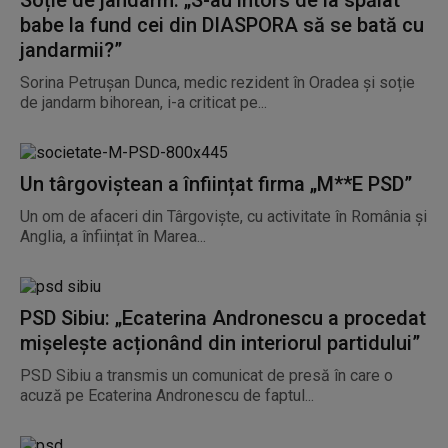
Soție de jandarm: „S-au întors de la spălat
babe la fund cei din DIASPORA să se bată cu
jandarmii?”
Sorina Petruşan Dunca, medic rezident în Oradea și soție
de jandarm bihorean, i-a criticat pe...
Un târgoviștean a înființat firma „M**E PSD”
Un om de afaceri din Târgoviște, cu activitate în România și
Anglia, a înființat în Marea...
PSD Sibiu: „Ecaterina Andronescu a procedat
mișelește acționând din interiorul partidului”
PSD Sibiu a transmis un comunicat de presă în care o
acuză pe Ecaterina Andronescu de faptul...