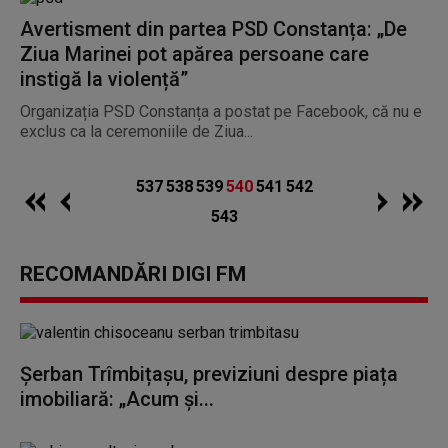
Avertisment din partea PSD Constanța: „De
Ziua Marinei pot apărea persoane care
instigă la violență”
Organizația PSD Constanța a postat pe Facebook, că nu e
exclus ca la ceremoniile de Ziua...
537
538
539
540
541
542
543
RECOMANDĂRI DIGI FM
Șerban Trîmbițașu, previziuni despre piața
imobiliară: „Acum și...