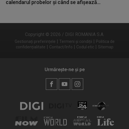
calendarul probelor și când se afișează...
Copyright © 2026 / DIGI ROMANIA S.A.
|
|
Gestionați preferințele
Termeni și condiții
Politica de
|
|
|
confidențialitate
Contact/Info
Codul etic
Sitemap
Urmărește-ne și pe