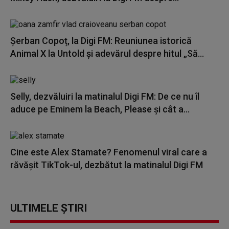
Șerban Copoț, la Digi FM: Reuniunea istorică
Animal X la Untold și adevărul despre hitul „Să...
Selly, dezvăluiri la matinalul Digi FM: De ce nu îl
aduce pe Eminem la Beach, Please și cât a...
Cine este Alex Stamate? Fenomenul viral care a
răvășit TikTok-ul, dezbătut la matinalul Digi FM
ULTIMELE ȘTIRI