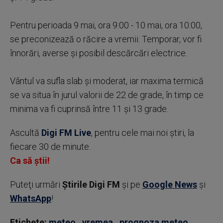
Pentru perioada 9 mai, ora 9:00 - 10 mai, ora 10:00,
se preconizează o răcire a vremii. Temporar, vor fi
înnorări, averse și posibil descărcări electrice.
Vântul va sufla slab și moderat, iar maxima termică
se va situa în jurul valorii de 22 de grade, în timp ce
minima va fi cuprinsă între 11 și 13 grade.
Ascultă
Digi FM Live
, pentru cele mai noi știri, la
fiecare 30 de minute.
Ca să știi!
Puteţi urmări
Știrile Digi FM
şi pe
Google News
şi
WhatsApp
!
Etichete:
meteo
,
vremea
,
prognoza meteo