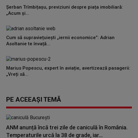
Șerban Trîmbițașu, previziuni despre piața imobiliară:
„Acum și...
Cum să supraviețuiești „iernii economice”: Adrian
Asoltanie te învață...
Marius Popescu, expert în aviație, avertizează pasagerii:
„Vreți să...
PE ACEEAȘI TEMĂ
ANM anunță încă trei zile de caniculă în România.
Temperaturile urcă la 38 de grade, iar...